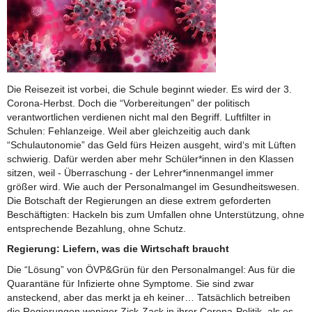
Die Reisezeit ist vorbei, die Schule beginnt wieder. Es wird der 3.
Corona-Herbst. Doch die “Vorbereitungen” der politisch
verantwortlichen verdienen nicht mal den Begriff. Luftfilter in
Schulen: Fehlanzeige. Weil aber gleichzeitig auch dank
“Schulautonomie” das Geld fürs Heizen ausgeht, wird‘s mit Lüften
schwierig. Dafür werden aber mehr Schüler*innen in den Klassen
sitzen, weil - Überraschung - der Lehrer*innenmangel immer
größer wird. Wie auch der Personalmangel im Gesundheitswesen.
Die Botschaft der Regierungen an diese extrem geforderten
Beschäftigten: Hackeln bis zum Umfallen ohne Unterstützung, ohne
entsprechende Bezahlung, ohne Schutz.
Regierung: Liefern, was die Wirtschaft braucht
Die “Lösung” von ÖVP&Grün für den Personalmangel: Aus für die
Quarantäne für Infizierte ohne Symptome. Sie sind zwar
ansteckend, aber das merkt ja eh keiner… Tatsächlich betreiben
die Regierungen weniger Zick-Zack in ihrer Corona-Politik, als es