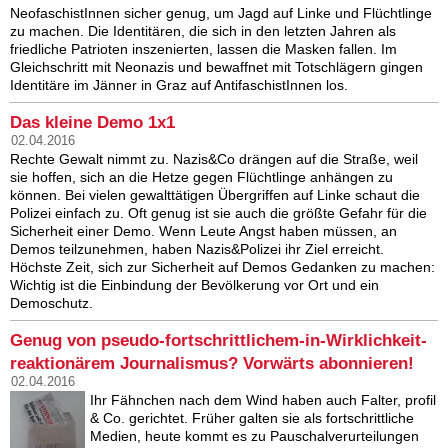
NeofaschistInnen sicher genug, um Jagd auf Linke und Flüchtlinge
zu machen. Die Identitären, die sich in den letzten Jahren als
friedliche Patrioten inszenierten, lassen die Masken fallen. Im
Gleichschritt mit Neonazis und bewaffnet mit Totschlägern gingen
Identitäre im Jänner in Graz auf AntifaschistInnen los.
Das kleine Demo 1x1
02.04.2016
Rechte Gewalt nimmt zu. Nazis&Co drängen auf die Straße, weil
sie hoffen, sich an die Hetze gegen Flüchtlinge anhängen zu
können. Bei vielen gewalttätigen Übergriffen auf Linke schaut die
Polizei einfach zu. Oft genug ist sie auch die größte Gefahr für die
Sicherheit einer Demo. Wenn Leute Angst haben müssen, an
Demos teilzunehmen, haben Nazis&Polizei ihr Ziel erreicht.
Höchste Zeit, sich zur Sicherheit auf Demos Gedanken zu machen:
Wichtig ist die Einbindung der Bevölkerung vor Ort und ein
Demoschutz.
Genug von pseudo-fortschrittlichem-in-Wirklichkeit-
reaktionärem Journalismus? Vorwärts abonnieren!
02.04.2016
Ihr Fähnchen nach dem Wind haben auch Falter, profil
& Co. gerichtet. Früher galten sie als fortschrittliche
Medien, heute kommt es zu Pauschalverurteilungen