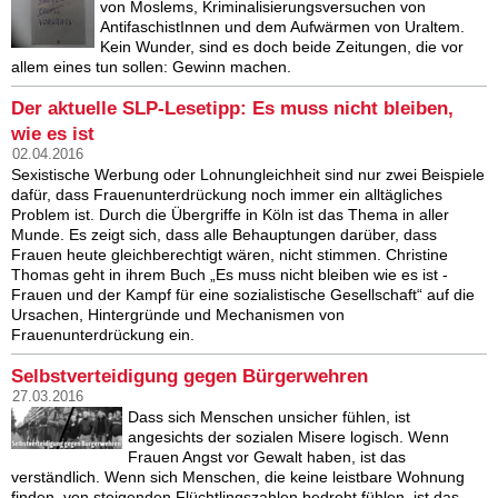
von Moslems, Kriminalisierungsversuchen von
AntifaschistInnen und dem Aufwärmen von Uraltem.
Kein Wunder, sind es doch beide Zeitungen, die vor
allem eines tun sollen: Gewinn machen.
Der aktuelle SLP-Lesetipp: Es muss nicht bleiben,
wie es ist
02.04.2016
Sexistische Werbung oder Lohnungleichheit sind nur zwei Beispiele
dafür, dass Frauenunterdrückung noch immer ein alltägliches
Problem ist. Durch die Übergriffe in Köln ist das Thema in aller
Munde. Es zeigt sich, dass alle Behauptungen darüber, dass
Frauen heute gleichberechtigt wären, nicht stimmen. Christine
Thomas geht in ihrem Buch „Es muss nicht bleiben wie es ist -
Frauen und der Kampf für eine sozialistische Gesellschaft“ auf die
Ursachen, Hintergründe und Mechanismen von
Frauenunterdrückung ein.
Selbstverteidigung gegen Bürgerwehren
27.03.2016
Dass sich Menschen unsicher fühlen, ist
angesichts der sozialen Misere logisch. Wenn
Frauen Angst vor Gewalt haben, ist das
verständlich. Wenn sich Menschen, die keine leistbare Wohnung
finden, von steigenden Flüchtlingszahlen bedroht fühlen, ist das