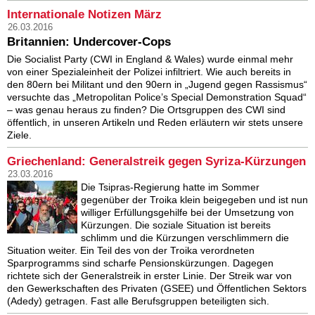
Internationale Notizen März
26.03.2016
Britannien: Undercover-Cops
Die Socialist Party (CWI in England & Wales) wurde einmal mehr
von einer Spezialeinheit der Polizei infiltriert. Wie auch bereits in
den 80ern bei Militant und den 90ern in „Jugend gegen Rassismus“
versuchte das „Metropolitan Police’s Special Demonstration Squad“
– was genau heraus zu finden? Die Ortsgruppen des CWI sind
öffentlich, in unseren Artikeln und Reden erläutern wir stets unsere
Ziele.
Griechenland: Generalstreik gegen Syriza-Kürzungen
23.03.2016
Die Tsipras-Regierung hatte im Sommer
gegenüber der Troika klein beigegeben und ist nun
williger Erfüllungsgehilfe bei der Umsetzung von
Kürzungen. Die soziale Situation ist bereits
schlimm und die Kürzungen verschlimmern die
Situation weiter. Ein Teil des von der Troika verordneten
Sparprogramms sind scharfe Pensionskürzungen. Dagegen
richtete sich der Generalstreik in erster Linie. Der Streik war von
den Gewerkschaften des Privaten (GSEE) und Öffentlichen Sektors
(Adedy) getragen. Fast alle Berufsgruppen beteiligten sich.