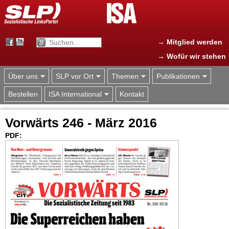
Jump to navigation
→ Mitglied werden
→ Wofür wir stehen
Über uns
SLP vor Ort
Themen
Publikationen
Bestellen
ISA International
Kontakt
Vorwärts 246 - März 2016
PDF: