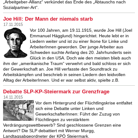
„Arbeitgeber-Allianz“ verkündet das Ende des „Abtauschs nach
Sozialpartner-Art“.
Joe Hill: Der Mann der niemals starb
17.11.2015
Vor 100 Jahren, am 19.11.1915, wurde Joe Hill (Joel
Emmanuel Hägglund) hingerichtet. Heute lebt er in
Liedern weiter und ist zu einer Ikone für Linke und
ArbeiterInnen geworden. Der junge Arbeiter aus
Schweden suchte Anfang des 20. Jahrhunderts sein
Glück in den USA. Doch wie den meisten blieb auch
ihm der „amerikanische Traum“ verwehrt und bald schloss er sich
der Gewerkschaft an. Joe Hill verfasste den Soundtrack zu
Arbeitskämpfen und beschrieb in seinen Liedern den leidvollen
Alltag der ArbeiterInnen. Und er war selbst aktiv, spielte z.B.
Debatte SLP-KP-Steiermark zur Grenzfrage
14.11.2015
Vor dem Hintergrund der Flüchtlingskrise entfaltet
sich eine Debatte unter Linken und
GewerkschafterInnen: Führt der Zuzug von
Flüchtlingen zu verstärktem
Verdrängungswettbewerb? Sind geschlossene Grenzen eine
Antwort? Die SLP debattiert mit Werner Murgg,
Landtagsabgeordneter der KPÖ Steiermark.