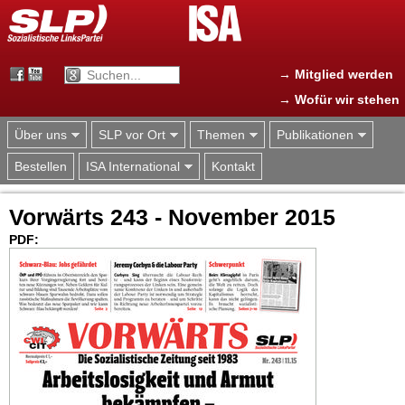
Jump to navigation
→ Mitglied werden
→ Wofür wir stehen
Über uns
SLP vor Ort
Themen
Publikationen
Bestellen
ISA International
Kontakt
Vorwärts 243 - November 2015
PDF: