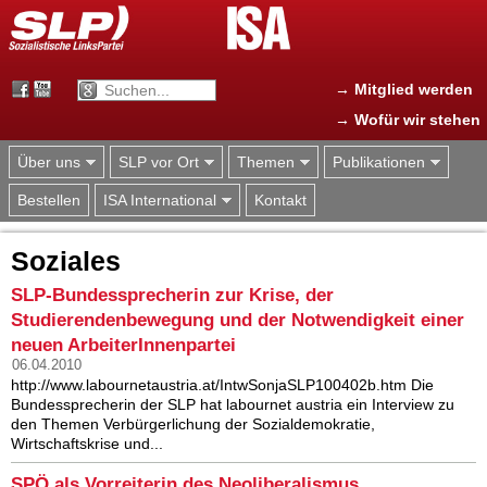
Jump to navigation
→ Mitglied werden
→ Wofür wir stehen
Über uns
SLP vor Ort
Themen
Publikationen
Bestellen
ISA International
Kontakt
Soziales
SLP-Bundessprecherin zur Krise, der
Studierendenbewegung und der Notwendigkeit einer
neuen ArbeiterInnenpartei
06.04.2010
http://www.labournetaustria.at/IntwSonjaSLP100402b.htm Die
Bundessprecherin der SLP hat labournet austria ein Interview zu
den Themen Verbürgerlichung der Sozialdemokratie,
Wirtschaftskrise und...
SPÖ als Vorreiterin des Neoliberalismus