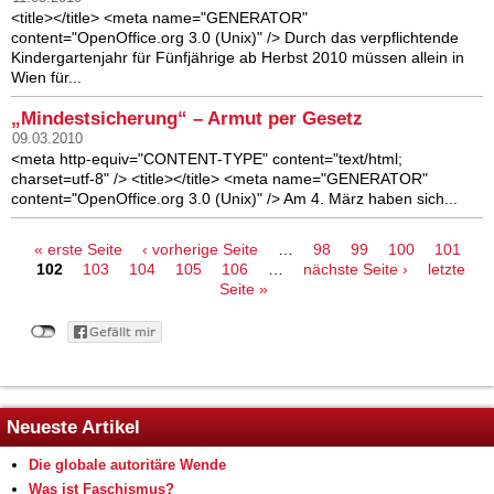
<title></title> <meta name="GENERATOR"
content="OpenOffice.org 3.0 (Unix)" /> Durch das verpflichtende
Kindergartenjahr für Fünfjährige ab Herbst 2010 müssen allein in
Wien für...
„Mindestsicherung“ – Armut per Gesetz
09.03.2010
<meta http-equiv="CONTENT-TYPE" content="text/html;
charset=utf-8" /> <title></title> <meta name="GENERATOR"
content="OpenOffice.org 3.0 (Unix)" /> Am 4. März haben sich...
Seiten
« erste Seite
‹ vorherige Seite
…
98
99
100
101
102
103
104
105
106
…
nächste Seite ›
letzte
Seite »
Neueste Artikel
Die globale autoritäre Wende
Was ist Faschismus?