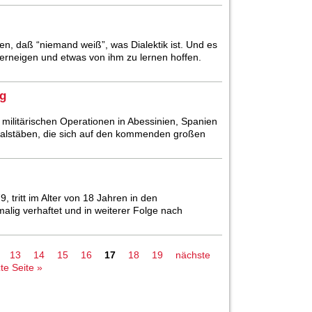
, daß “niemand weiß”, was Dialektik ist. Und es
 verneigen und etwas von ihm zu lernen hoffen.
ng
ilitärischen Operationen in Abessinien, Spanien
alstäben, die sich auf den kommenden großen
 tritt im Alter von 18 Jahren in den
malig verhaftet und in weiterer Folge nach
13
14
15
16
17
18
19
nächste
zte Seite »