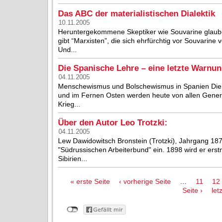
Das ABC der materialistischen Dialektik
10.11.2005
Heruntergekommene Skeptiker wie Souvarine glauben
gibt “Marxisten”, die sich ehrfürchtig vor Souvarine
Und...
Die Spanische Lehre – eine letzte Warnu
04.11.2005
Menschewismus und Bolschewismus in Spanien Die m
und im Fernen Osten werden heute von allen Gener
Krieg...
Über den Autor Leo Trotzki:
04.11.2005
Lew Dawidowitsch Bronstein (Trotzki), Jahrgang 1879,
"Südrussischen Arbeiterbund" ein. 1898 wird er erst
Sibirien...
Seiten
« erste Seite
‹ vorherige Seite
…
11
12
Seite ›
let