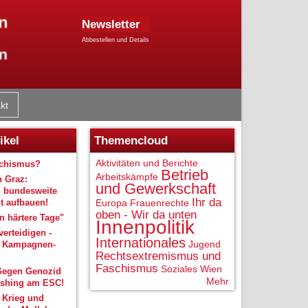
Newsletter
Abbestellen und Details
kt
ikel
Themencloud
Aktivitäten und Berichte
schismus?
Betrieb
Arbeitskämpfe
n Graz:
und Gewerkschaft
 bundesweite
Ihr da
 aufbauen!
Europa
Frauenrechte
oben - Wir da unten
 härtere Tage"
Innenpolitik
verteidigen -
Internationales
Jugend
r Kampagnen-
Rechtsextremismus und
Faschismus
Soziales
Wien
Gegen Genozid
Mehr
shing am ESC!
 Krieg und