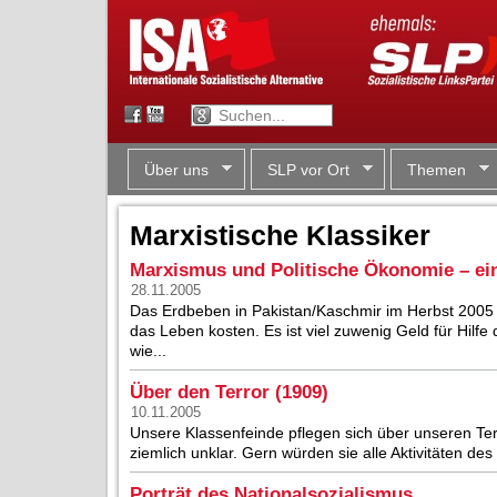
Über uns
SLP vor Ort
Themen
Marxistische Klassiker
Marxismus und Politische Ökonomie – ei
28.11.2005
Das Erdbeben in Pakistan/Kaschmir im Herbst 200
das Leben kosten. Es ist viel zuwenig Geld für Hilfe 
wie...
Über den Terror (1909)
10.11.2005
Unsere Klassenfeinde pflegen sich über unseren Ter
ziemlich unklar. Gern würden sie alle Aktivitäten des
Porträt des Nationalsozialismus