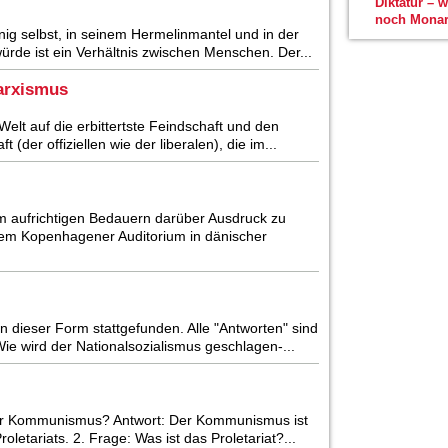
Diktatur – 
noch Monar
ig selbst, in seinem Hermelinmantel und in der
ürde ist ein Verhältnis zwischen Menschen. Der...
Marxismus
Welt auf die erbittertste Feindschaft und den
der offiziellen wie der liberalen), die im...
m aufrichtigen Bedauern darüber Ausdruck zu
einem Kopenhagener Auditorium in dänischer
in dieser Form stattgefunden. Alle "Antworten" sind
e wird der Nationalsozialismus geschlagen-...
er Kommunismus? Antwort: Der Kommunismus ist
etariats. 2. Frage: Was ist das Proletariat?...