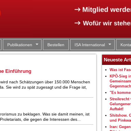
Jump to navigation
Publikationen
Bestellen
ISA International
Konta
Neueste Art
Was ist Fa
ne Einführung
KPÖ-Sieg i
Gemeinsam
5 wird nach Schätzungen über 150.000 Menschen
Gegenmacht
da. Sie wird zu spät zugesagt und die Frage ist,
"Es kommen
Streikrecht 
Gelungene
Auftakt!
rorismus zu beklagen. Was sie damit meinen, ist
Shitshow. 
 Proletariats, die gegen die Interessen des...
und Pinkwa
Iran: Gegen