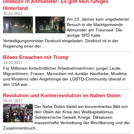
Doskozil in Altmünster: Es gibt kein ruhiges
Hinterland
25.01.2017
Am 23. Jänner kam ungebetener
Besuch in die Marktgemeinde
Altmünster am Traunsee. Die
,
dortige SPÖ hatte
Verteidigungsminister Doskozil eingeladen. Doskozil ist in der
Regierung einer der...
Böses Erwachen mit Trump
19.01.2017
Für Millionen fortschrittlicher ArbeitnehmerInnen, junger Leute,
MigrantInnen, Frauen, Menschen mit dunkler Hautfarbe, Muslima
und Moslems oder Angehörige der LGBTQ-Community überall in
den USA war...
Revolution und Konterrevolution im Nahen Osten
04.01.2017
Der Nahe Osten bietet ein konzentriertes Bild von
den Übeln der Krise des Weltkapitalismus.
Sektiererische Gewalt, Kriege, Diktaturen,
massenhafte Vertreibung der Bevölkerung und der
Zusammenbruch...