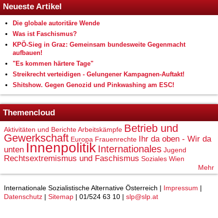
Neueste Artikel
Die globale autoritäre Wende
Was ist Faschismus?
KPÖ-Sieg in Graz: Gemeinsam bundesweite Gegenmacht
aufbauen!
"Es kommen härtere Tage"
Streikrecht verteidigen - Gelungener Kampagnen-Auftakt!
Shitshow. Gegen Genozid und Pinkwashing am ESC!
Themencloud
Betrieb und
Aktivitäten und Berichte
Arbeitskämpfe
Gewerkschaft
Ihr da oben - Wir da
Europa
Frauenrechte
Innenpolitik
Internationales
unten
Jugend
Rechtsextremismus und Faschismus
Soziales
Wien
Mehr
Internationale Sozialistische Alternative Österreich |
Impressum
|
Datenschutz
|
Sitemap
| 01/524 63 10 |
slp@slp.at