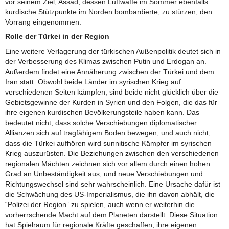
vor seinem Ziel, Assad, dessen Luftwaffe im Sommer ebenfalls
kurdische Stützpunkte im Norden bombardierte, zu stürzen, den
Vorrang eingenommen.
Rolle der Türkei in der Region
Eine weitere Verlagerung der türkischen Außenpolitik deutet sich in
der Verbesserung des Klimas zwischen Putin und Erdogan an.
Außerdem findet eine Annäherung zwischen der Türkei und dem
Iran statt. Obwohl beide Länder im syrischen Krieg auf
verschiedenen Seiten kämpfen, sind beide nicht glücklich über die
Gebietsgewinne der Kurden in Syrien und den Folgen, die das für
ihre eigenen kurdischen Bevölkerungsteile haben kann. Das
bedeutet nicht, dass solche Verschiebungen diplomatischer
Allianzen sich auf tragfähigem Boden bewegen, und auch nicht,
dass die Türkei aufhören wird sunnitische Kämpfer im syrischen
Krieg auszurüsten. Die Beziehungen zwischen den verschiedenen
regionalen Mächten zeichnen sich vor allem durch einen hohen
Grad an Unbeständigkeit aus, und neue Verschiebungen und
Richtungswechsel sind sehr wahrscheinlich. Eine Ursache dafür ist
die Schwächung des US-Imperialismus, die ihn davon abhält, die
“Polizei der Region” zu spielen, auch wenn er weiterhin die
vorherrschende Macht auf dem Planeten darstellt. Diese Situation
hat Spielraum für regionale Kräfte geschaffen, ihre eigenen