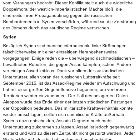
vom Verhungern bedroht. Dieser Konflikt stellt auch die widerliche
Doppelmoral der westlich-imperialistischen Mächte bloß, die
einerseits ihren Propagandakrieg gegen die russischen
Bombardements in Syrien verschärfen, während sie die Zerstörung
des Jemens durch das saudische Regime vertuschen.
Syrien
Bezüglich Syrien sind manche internationale linke Strömungen
fälschlicherweise mit einer einseitigen Herangehensweise
vorgegangen. Einige reden die – überwiegend dschihadistischen –
bewaffneten Rebellen, die gegen Assad kämpfen, schön. Andere
verteidigen Assad kritiklos. Dank vor allem der ausländischen
Unterstützer, allen voran der russischen Luftstreitkräfte seit
September 2015, ist das Assad-Regime wieder im Aufschwung und
hat mit einer großen Gegenoffensive begonnen, um verlorene
Territorien wieder einzunehmen. Der Fall des belagerten Osten
Aleppos würde das Ende einer der letzten städtischen Festungen
der Opposition bedeuten. Das militärische Kräfteverhältnis könnte
wieder umschlagen, sollten sich sunnitische Kräfte außerhalb
Syriens dazu entscheiden, Assads Gegnern noch mehr
Unterstützung zukommen zu lassen. Assad ist jedoch gegenwärtig
erstarkt und wird zu diesem Zeitpunkt nicht gestürzt werden. Jeder
Waffenstillstand, der der belagerten und bombardierten