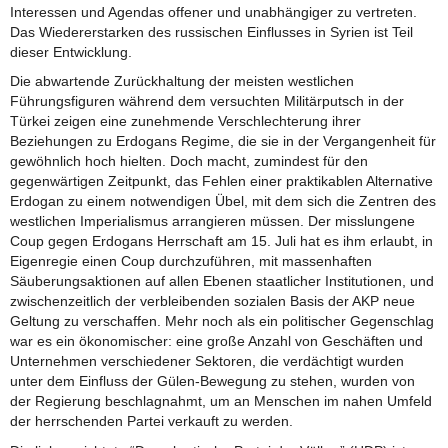
Interessen und Agendas offener und unabhängiger zu vertreten.
Das Wiedererstarken des russischen Einflusses in Syrien ist Teil
dieser Entwicklung.
Die abwartende Zurückhaltung der meisten westlichen
Führungsfiguren während dem versuchten Militärputsch in der
Türkei zeigen eine zunehmende Verschlechterung ihrer
Beziehungen zu Erdogans Regime, die sie in der Vergangenheit für
gewöhnlich hoch hielten. Doch macht, zumindest für den
gegenwärtigen Zeitpunkt, das Fehlen einer praktikablen Alternative
Erdogan zu einem notwendigen Übel, mit dem sich die Zentren des
westlichen Imperialismus arrangieren müssen. Der misslungene
Coup gegen Erdogans Herrschaft am 15. Juli hat es ihm erlaubt, in
Eigenregie einen Coup durchzuführen, mit massenhaften
Säuberungsaktionen auf allen Ebenen staatlicher Institutionen, und
zwischenzeitlich der verbleibenden sozialen Basis der AKP neue
Geltung zu verschaffen. Mehr noch als ein politischer Gegenschlag
war es ein ökonomischer: eine große Anzahl von Geschäften und
Unternehmen verschiedener Sektoren, die verdächtigt wurden
unter dem Einfluss der Gülen-Bewegung zu stehen, wurden von
der Regierung beschlagnahmt, um an Menschen im nahen Umfeld
der herrschenden Partei verkauft zu werden.