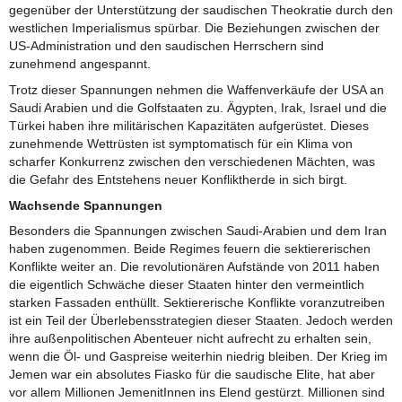
gegenüber der Unterstützung der saudischen Theokratie durch den
westlichen Imperialismus spürbar. Die Beziehungen zwischen der
US-Administration und den saudischen Herrschern sind
zunehmend angespannt.
Trotz dieser Spannungen nehmen die Waffenverkäufe der USA an
Saudi Arabien und die Golfstaaten zu. Ägypten, Irak, Israel und die
Türkei haben ihre militärischen Kapazitäten aufgerüstet. Dieses
zunehmende Wettrüsten ist symptomatisch für ein Klima von
scharfer Konkurrenz zwischen den verschiedenen Mächten, was
die Gefahr des Entstehens neuer Konfliktherde in sich birgt.
Wachsende Spannungen
Besonders die Spannungen zwischen Saudi-Arabien und dem Iran
haben zugenommen. Beide Regimes feuern die sektiererischen
Konflikte weiter an. Die revolutionären Aufstände von 2011 haben
die eigentlich Schwäche dieser Staaten hinter den vermeintlich
starken Fassaden enthüllt. Sektiererische Konflikte voranzutreiben
ist ein Teil der Überlebensstrategien dieser Staaten. Jedoch werden
ihre außenpolitischen Abenteuer nicht aufrecht zu erhalten sein,
wenn die Öl- und Gaspreise weiterhin niedrig bleiben. Der Krieg im
Jemen war ein absolutes Fiasko für die saudische Elite, hat aber
vor allem Millionen JemenitInnen ins Elend gestürzt. Millionen sind