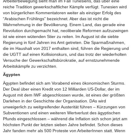
Arbeiterbewegung sieht man im Fall Tunesiens, das über eine
reiche Tradition gewerkschaftlicher Kämpfe verfügt. Tunesien wird
von bürgerlichen Kommentatoren weiter als einziger Erfolg des
“Arabischen Frühlings” bezeichnet. Aber das ist nicht die
Wahrnehmung in der Bevölkerung. Einem Land, das gerade eine
Revolution durchgemacht hat, neoliberale Reformen aufzuzwingen
ist wie einen wütenden Stier zu reiten. Im August ist die siebte
Regierung in fünf Jahren ins Amt getreten. Die Sparmaßnahmen,
die im Haushalt von 2017 enthalten sind, führen die Regierung und
die UGTT auf einen Kollisionskurs, und das trotz der wiederholten
Versuche der Gewerkschaftsbürokratie, auf ernstzunehmende
Arbeitskämpfe zu verzichten.
Ägypten
Ägypten befindet sich am Vorabend eines ökonomischen Sturms.
Der Deal über einen Kredit von 12 Milliarden US-Dollar, der im
August mit dem IWF abgeschlossen wurde, ist eines der größten
Darlehen in der Geschichte der Organisation. DAs wird
unweigerlich zu weitgreifender Austerität führen – Kürzungen von
Subventionen und einen weiteren Wertverlust des ägyptischen
Pfunds eingeschlossen – während die Inflation sich schon jetzt am
höchsten Punkt der letzten sieben Jahre befindet. Schon dieses
Jahr fanden mehr als 500 Proteste von ArbeiterInnen statt. Wenn