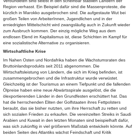
Verbündeten sind selbst in den scheinbar stabilen Ländern der
Region verhasst. Ein Beispiel dafür sind die Massenproteste, die
kürzlich in Marokko ausgebrochen sind. Die aufgestaute Wut bei
großen Teilen von ArbeiterInnen, Jugendlichen und in der
erniedrigten Mittelschicht wird zwangsläufig auch in Zukunft wieder
zum Ausbruch kommen. Der einzig mögliche Weg aus dem
endlosen Elend im Kapitalismus ist, diese Schichten im Kampf für
eine sozialistische Alternative zu organisieren.
Wirtschaftliche Krise
Im Nahen Osten und Nordafrika haben die Wachstumsraten des
Bruttoinlandsprodukts seit 2011 abgenommen. Die
Wirtschaftsleistung von Ländern, die sich im Krieg befinden, ist
zusammengebrochen und die Infrastruktur wurde verwüstet.
Gleichzeitig ist der Tourismus an einem Tiefpunkt und die fallenden
Ölpreise haben eine neue Abwärtsspirale ausgelöst, die die
ölexportierenden Länder in den Grundfesten erschüttert hat. Das
hat die herrschenden Eliten der Golfstaaten ihres Fettpolsters
beraubt, das sie bisher nutzten, um ihre Herrschaft zu retten und
sich sozialen Frieden zu erkaufen. Die vereinzelten Streiks in Saudi
Arabien und Kuwait in den letzten Monaten sind beispielhaft dafür,
was sich zukünftig in viel größerem Maßstab entwickeln könnte. Auf
beiden Seiten des Atlantiks wächst Feindschaft und Kritik