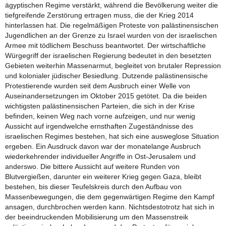
ägyptischen Regime verstärkt, während die Bevölkerung weiter die
tiefgreifende Zerstörung ertragen muss, die der Krieg 2014
hinterlassen hat. Die regelmäßigen Proteste von palästinensischen
Jugendlichen an der Grenze zu Israel wurden von der israelischen
Armee mit tödlichem Beschuss beantwortet. Der wirtschaftliche
Würgegriff der israelischen Regierung bedeutet in den besetzten
Gebieten weiterhin Massenarmut, begleitet von brutaler Repression
und kolonialer jüdischer Besiedlung. Dutzende palästinensische
Protestierende wurden seit dem Ausbruch einer Welle von
Auseinandersetzungen im Oktober 2015 getötet. Da die beiden
wichtigsten palästinensischen Parteien, die sich in der Krise
befinden, keinen Weg nach vorne aufzeigen, und nur wenig
Aussicht auf irgendwelche ernsthaften Zugeständnisse des
israelischen Regimes bestehen, hat sich eine ausweglose Situation
ergeben. Ein Ausdruck davon war der monatelange Ausbruch
wiederkehrender individueller Angriffe in Ost-Jerusalem und
anderswo. Die bittere Aussicht auf weitere Runden von
Blutvergießen, darunter ein weiterer Krieg gegen Gaza, bleibt
bestehen, bis dieser Teufelskreis durch den Aufbau von
Massenbewegungen, die dem gegenwärtigen Regime den Kampf
ansagen, durchbrochen werden kann. Nichtsdestotrotz hat sich in
der beeindruckenden Mobilisierung um den Massenstreik