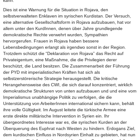
kann.
Dies ist eine Warnung für die Situation in Rojava, den
selbstverwalteten Enklaven im syrischen Kurdistan. Der Versuch,
eine alternative Gesellschaftsform in Rojava aufzubauen, hat vor
allem unter den KurdInnen, denen über Jahre grundlegende
demokratische Rechte verwehrt wurden, Sympathien
hervorgerufen. Frauen in Rojava haben bessere
Lebensbedingungen erlangt als irgendwo sonst in der Region.
Trotzdem schützt die “Deklaration von Rojava” das Recht auf
Privateigentum, eine Maßnahme, die die Privilegien derer
beschützt, die Land besitzen. Die Zusammenarbeit der Führung
der PYD mit imperialistischen Kräften hat sich als
selbstzerstörerische Strategie herausgestellt. Die kritische
Herangehensweise des CWI, die sich darauf konzentriert, wirklich
demokratische Strukturen von unten aufzubauen und und eine vom
Imperialismus unabhängige Politik zu verfolgen, die die
Unterstützung von ArbeiterInnen international sichern kann, behält
ihre volle Gültigkeit. Im August leitete die türkische Armee eine
erste direkte militärische Intervention in Syrien ein. Ihr
übergeordnetes Interesse war es, die syrischen Kurden an der
Überquerung des Euphrat nach Westen zu hindern. Erdogans Ziel,
dem kurdischen Einfluss in Nordsyrien Einhalt zu gebieten, hat nun