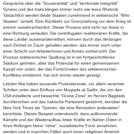
Gespräche über die “Souveränität” und “territoriale Integrität”
Syriens und des Iraks klingen immer mehr wie leere Rhetorik.
Tatsächlich werden beide Staaten zunehmend in sektierische “Mini-
Staaten” zerteilt. Eine Rückkehr zur Grenzziehung vor dem Krieg ist
extrem unwahrscheinlich. Dieser Prozess wird nicht nur linear in
eine Richtung verlaufen. Die zentrifugalen reaktionären Kräfte, die
diese Länder auseinanderreißen, können durch das Verlangen
nach Einheit im Zaum gehalten werden, das immer noch unter
einer Schicht von ArbeiterInnen und Armen vorherrscht. Der
Prozess sektiererischer Spaltung ist in ein fortgeschrittenes
Stadium getreten, aber das Potenzial für einen gemeinsamen
Kampf von unten, der das Fortschreiten des sektiererischen
Konfliktes eindämmt, hat sich immer wieder gezeigt.
Letzten Mai haben tausende Protestierende, vor allem verarmte
Schiiten unter dem Einfluss von Moqtada al-Sadhr, die von den
USA installierte und bewachte “Grüne Zone” im Herzen Bagdads
durchbrochen und das irakische Parlament gestürmt, worüber die
New York Times als “Szenen, die eine Revolution andeuteten”
berichtete. Dieses Beispiel unterstreicht, dass aufkommende
Kämpfe und der Wiederaufbau linker Kräfte im Nahen Osten in
ihren Anfängen keine “reine”, sozialistische Form annehmen
werden und in manchen Fällen auch einen religiösen Anstrich