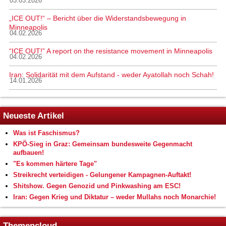
03.03.2026
„ICE OUT!“ – Bericht über die Widerstandsbewegung in
Minneapolis
04.02.2026
“ICE OUT!” A report on the resistance movement in Minneapolis
04.02.2026
Iran: Solidarität mit dem Aufstand - weder Ayatollah noch Schah!
14.01.2026
Neueste Artikel
Was ist Faschismus?
KPÖ-Sieg in Graz: Gemeinsam bundesweite Gegenmacht
aufbauen!
"Es kommen härtere Tage"
Streikrecht verteidigen - Gelungener Kampagnen-Auftakt!
Shitshow. Gegen Genozid und Pinkwashing am ESC!
Iran: Gegen Krieg und Diktatur – weder Mullahs noch Monarchie!
Themencloud