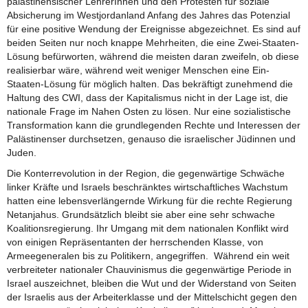
palästinensischer LehrerInnen und den Protesten für soziale
Absicherung im Westjordanland Anfang des Jahres das Potenzial
für eine positive Wendung der Ereignisse abgezeichnet. Es sind auf
beiden Seiten nur noch knappe Mehrheiten, die eine Zwei-Staaten-
Lösung befürworten, während die meisten daran zweifeln, ob diese
realisierbar wäre, während weit weniger Menschen eine Ein-
Staaten-Lösung für möglich halten. Das bekräftigt zunehmend die
Haltung des CWI, dass der Kapitalismus nicht in der Lage ist, die
nationale Frage im Nahen Osten zu lösen. Nur eine sozialistische
Transformation kann die grundlegenden Rechte und Interessen der
Palästinenser durchsetzen, genauso die israelischer Jüdinnen und
Juden.
Die Konterrevolution in der Region, die gegenwärtige Schwäche
linker Kräfte und Israels beschränktes wirtschaftliches Wachstum
hatten eine lebensverlängernde Wirkung für die rechte Regierung
Netanjahus. Grundsätzlich bleibt sie aber eine sehr schwache
Koalitionsregierung. Ihr Umgang mit dem nationalen Konflikt wird
von einigen Repräsentanten der herrschenden Klasse, von
Armeegeneralen bis zu Politikern, angegriffen. Während ein weit
verbreiteter nationaler Chauvinismus die gegenwärtige Periode in
Israel auszeichnet, bleiben die Wut und der Widerstand von Seiten
der Israelis aus der Arbeiterklasse und der Mittelschicht gegen den