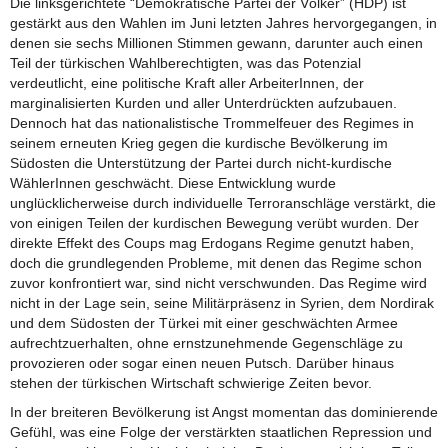
Die linksgerichtete “Demokratische Partei der Völker” (HDP) ist
gestärkt aus den Wahlen im Juni letzten Jahres hervorgegangen, in
denen sie sechs Millionen Stimmen gewann, darunter auch einen
Teil der türkischen Wahlberechtigten, was das Potenzial
verdeutlicht, eine politische Kraft aller ArbeiterInnen, der
marginalisierten Kurden und aller Unterdrückten aufzubauen.
Dennoch hat das nationalistische Trommelfeuer des Regimes in
seinem erneuten Krieg gegen die kurdische Bevölkerung im
Südosten die Unterstützung der Partei durch nicht-kurdische
WählerInnen geschwächt. Diese Entwicklung wurde
unglücklicherweise durch individuelle Terroranschläge verstärkt, die
von einigen Teilen der kurdischen Bewegung verübt wurden. Der
direkte Effekt des Coups mag Erdogans Regime genutzt haben,
doch die grundlegenden Probleme, mit denen das Regime schon
zuvor konfrontiert war, sind nicht verschwunden. Das Regime wird
nicht in der Lage sein, seine Militärpräsenz in Syrien, dem Nordirak
und dem Südosten der Türkei mit einer geschwächten Armee
aufrechtzuerhalten, ohne ernstzunehmende Gegenschläge zu
provozieren oder sogar einen neuen Putsch. Darüber hinaus
stehen der türkischen Wirtschaft schwierige Zeiten bevor.
In der breiteren Bevölkerung ist Angst momentan das dominierende
Gefühl, was eine Folge der verstärkten staatlichen Repression und