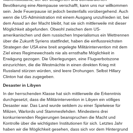
Bevölkerung eine Atempause verschafft, kann uns nur willkommen
sein. Jede Feuerpause ist jedoch bestenfalls vorübergehend. Auch
wenn die US-Administration mit einem Ausgang unzufrieden ist, bei
dem Assad an der Macht bleibt, hat sie sich mittlerweile mit dieser
Möglichkeit abgefunden. Obwohl zwischen dem US-
amerikanischen und dem russischen Imperialismus ein Wettrennen
über die Zukunft Syriens stattfindet, haben die einflussreichsten
Strategen der USA eine breit angelegte Militärintervention mit dem
Ziel eines Regimewechsels nie als ernsthafte Möglichkeit in
Erwägung gezogen. Die Überlegungen, eine Flugverbotszone
einzurichten, die die Westmächte in einen direkten Krieg mit
Russland stürzen würden, sind leere Drohungen. Selbst Hillary
Clinton hat das zugegeben.
Desaster in Libyen
In der herrschenden Klasse hat sich mittlerweile die Erkenntnis
durchgesetzt, dass die Militärintervention in Libyen ein völliges
Desaster war. Das Land wurde seitdem zu einer Spielwiese für
Milizen, Warlords und Stammesfehden. Mindestens drei
konkurrierenden Regierungen beanspruchen die Macht und
Kontrolle über die wichtigsten Institutionen für sich. Letztes Jahr
haben wir die Möglichkeit gesehen, dass sich vor dem Hintergrund