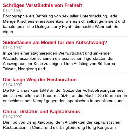
Schräges Verständnis von Freiheit
01.04.1997
Pornographie als Befreiung von sexueller Unterdrückung, jede
Menge Klischees eines Amerikas, wie es sich selbst gern sieht und
banale, peinliche Dialoge: Larry Flynt - die nackte Wahrheit. So
einen...
Südostasien als Modell für den Aufschwung?
01.04.1997
In Zeiten einer stagnierenden Weltwirtschaft und sinkender
Wachstumszahlen scheinen die asiatischen Tigerstaaten den
Ausweg aus der Krise zu zeigen. Dem Aufstieg von Südkorea,
Taiwan, Hongkong und...
Der lange Weg der Restauration
01.04.1997
Die KP Chinas kam 1949 an der Spitze der Volksbefreiungsarmee,
die sich vor allem auf Bauern stützte, an die Macht. Sie führte einen
entschlossenen Kampf gegen den japanischen Imperialismus und...
China: Diktatur und Kapitalismus
01.04.1997
Der Tod von Deng Xiaoping, dem Architekten der kapitalistischen
Restauration in China, und die Eingliederung Hong Kongs am