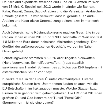
Deutschland exportierte zwischen 2003 und 2013 Waffen im Wert
von 15 Mrd. €. Speziell seit 2012 wurde in Länder wie Bahrain,
Katar, Kuwait, Oman, Saudi-Arabien und die Vereinigten Arabischen
Emirate geliefert. Es wird vermutet, dass IS gerade aus Saudi-
Arabien und Katar aktive Unterstützung bekam, bzw. immer noch
bekommt.
Auch österreichische Rüstungskonzerne machen Geschäfte in der
Region. Ihnen wurden 2010 rund 1.900 Geschäfte im Wert von fast
1,8 Milliarden Euro durch heimische Ministerien genehmigt. Der
Großteil der außereuropäischen Geschäfte werden im Nahen
Osten getätigt.
Schätzungsweise stammen 80-90 % aller illegalen Kleinwaffen
(Handfeuerwaffen, Schnellfeuerwaffen,…) aus staatlich
sanktioniertem Handel. So kommt es zu Fotos von IS-Kämpfern mit
österreichischen StG77 von Steyr.
IS verkauft v.a. in der Türkei Öl unter Weltmarktpreis. Diverse
europäische Staaten bzw. Unternehmen kaufen es auch, wie die
EU-Botschafterin im Irak zugeben musste. Welche Staaten bzw.
Firmen dazu gehören wird geheimgehalten. Die OMV hat 2010 den
größten Öl- und Gas-Konzern der Türkei "Petrol Ofisi"
übernommen – ist sie eine davon?