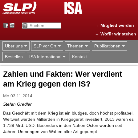
Jump to navigation
→ Mitglied werden
→ Wofür wir stehen
Über uns
SLP vor Ort
Themen
Publikationen
Bestellen
ISA International
Kontakt
Zahlen und Fakten: Wer verdient
am Krieg gegen den IS?
Mo 03.11.2014
Stefan Gredler
Das Geschäft mit dem Krieg ist ein blutiges, doch höchst profitabel.
Weltweit werden Milliarden in Kriegsgerät investiert, 2013 waren es
1.739 Mrd. USD. Besonders in den Nahen Osten werden seit
Jahren Unmengen von Waffen aller Art gepumpt.