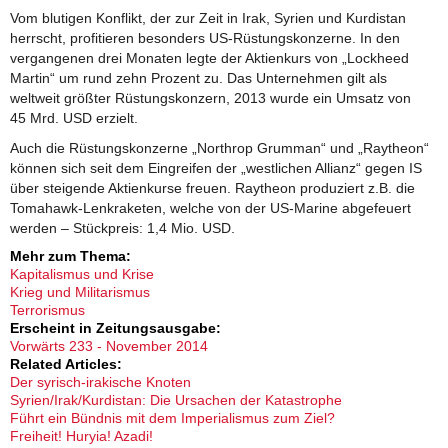
Vom blutigen Konflikt, der zur Zeit in Irak, Syrien und Kurdistan
herrscht, profitieren besonders US-Rüstungskonzerne. In den
vergangenen drei Monaten legte der Aktienkurs von „Lockheed
Martin“ um rund zehn Prozent zu. Das Unternehmen gilt als
weltweit größter Rüstungskonzern, 2013 wurde ein Umsatz von
45 Mrd. USD erzielt.
Auch die Rüstungskonzerne „Northrop Grumman“ und „Raytheon“
können sich seit dem Eingreifen der „westlichen Allianz“ gegen IS
über steigende Aktienkurse freuen. Raytheon produziert z.B. die
Tomahawk-Lenkraketen, welche von der US-Marine abgefeuert
werden – Stückpreis: 1,4 Mio. USD.
Mehr zum Thema:
Kapitalismus und Krise
Krieg und Militarismus
Terrorismus
Erscheint in Zeitungsausgabe:
Vorwärts 233 - November 2014
Related Articles:
Der syrisch-irakische Knoten
Syrien/Irak/Kurdistan: Die Ursachen der Katastrophe
Führt ein Bündnis mit dem Imperialismus zum Ziel?
Freiheit! Huryia! Azadi!