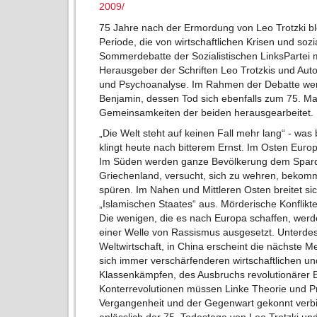
2009/
75 Jahre nach der Ermordung von Leo Trotzki ble
Periode, die von wirtschaftlichen Krisen und soz
Sommerdebatte der Sozialistischen LinksPartei 
Herausgeber der Schriften Leo Trotzkis und Aut
und Psychoanalyse. Im Rahmen der Debatte wer
Benjamin, dessen Tod sich ebenfalls zum 75. Mal
Gemeinsamkeiten der beiden herausgearbeitet.
„Die Welt steht auf keinen Fall mehr lang“ - was
klingt heute nach bitterem Ernst. Im Osten Europa
Im Süden werden ganze Bevölkerung dem Spardik
Griechenland, versucht, sich zu wehren, bekomm
spüren. Im Nahen und Mittleren Osten breitet sic
„Islamischen Staates“ aus. Mörderische Konflikt
Die wenigen, die es nach Europa schaffen, werd
einer Welle von Rassismus ausgesetzt. Unterdess
Weltwirtschaft, in China erscheint die nächste M
sich immer verschärfenderen wirtschaftlichen u
Klassenkämpfen, des Ausbruchs revolutionärer 
Konterrevolutionen müssen Linke Theorie und P
Vergangenheit und der Gegenwart gekonnt verbin