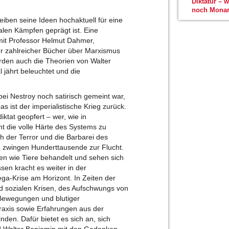
Diktatur – 
noch Monar
iben seine Ideen hochaktuell für eine
ialen Kämpfen geprägt ist. Eine
mit Professor Helmut Dahmer,
or zahlreicher Bücher über Marxismus
den auch die Theorien von Walter
 jährt beleuchtet und die
 bei Nestroy noch satirisch gemeint war,
s ist der imperialistische Krieg zurück.
tat geopfert – wer, wie in
t die volle Härte des Systems zu
h der Terror und die Barbarei des
e zwingen Hunderttausende zur Flucht.
en wie Tiere behandelt und sehen sich
en kracht es weiter in der
ega-Krise am Horizont. In Zeiten der
nd sozialen Krisen, des Aufschwungs von
Bewegungen und blutiger
raxis sowie Erfahrungen aus der
den. Dafür bietet es sich an, sich