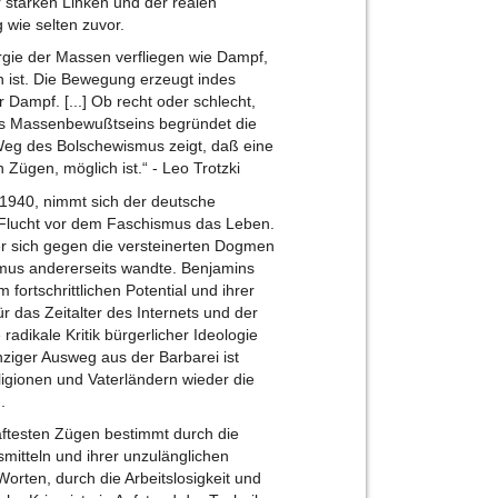
r starken Linken und der realen
wie selten zuvor.
rgie der Massen verfliegen wie Dampf,
n ist. Die Bewegung erzeugt indes
Dampf. [...] Ob recht oder schlecht,
es Massenbewußtseins begründet die
e Weg des Bolschewismus zeigt, daß eine
Zügen, möglich ist.“ - Leo Trotzki
1940, nimmt sich der deutsche
 Flucht vor dem Faschismus das Leben.
er sich gegen die versteinerten Dogmen
ismus andererseits wandte. Benjamins
fortschrittlichen Potential und ihrer
r das Zeitalter des Internets und der
adikale Kritik bürgerlicher Ideologie
ziger Ausweg aus der Barbarei ist
igionen und Vaterländern wieder die
.
haftesten Zügen bestimmt durch die
mitteln und ihrer unzulänglichen
rten, durch die Arbeitslosigkeit und