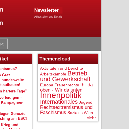
Newsletter
Abbestellen und Details
kt
ikel
Themencloud
Aktivitäten und Berichte
schismus?
Betrieb
Arbeitskämpfe
n Graz:
und Gewerkschaft
 bundesweite
Ihr da
 aufbauen!
Europa
Frauenrechte
oben - Wir da unten
 härtere Tage"
Innenpolitik
verteidigen -
Internationales
Jugend
r Kampagnen-
Rechtsextremismus und
Faschismus
Soziales
Wien
Gegen Genozid
Mehr
shing am ESC!
 Krieg und