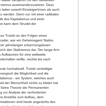
nd Walter Benjamin mit den Gedanken
arxismus auseinanderzusetzen. Dazu
ir laden sowohl EinsteigerInnen als auch
 zu werden. Denn nur mit einer radikalen
ik des Kapitalismus und einer
ve kann dem Strudel der
Leo Trotzki an den Folgen eines
cader, war ein Geheimagent Stalins.
iner jahrelangen erbarmungslosen
rch den Stalinismus dar. Der lange Arm
es Aufbäumen für eine weltweite
derhalten wollte, reichte bis nach
ute hochaktuell. Trotzki verteidigte
energisch die Möglichkeit und die
italismus - ein System, welches auch
eil der Menschheit nichts zu bieten hat
e. Seine Theorie der Permanenten
g zur Analyse der verhinderten
ine Anstöße zum Aufbau, dem
isationen sind heute angesichts des