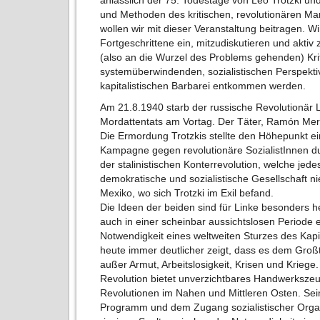
anlässlich der 75. Todestage von Leo Trotzki u
und Methoden des kritischen, revolutionären M
wollen wir mit dieser Veranstaltung beitragen. W
Fortgeschrittene ein, mitzudiskutieren und aktiv
(also an die Wurzel des Problems gehenden) Krit
systemüberwindenden, sozialistischen Perspekti
kapitalistischen Barbarei entkommen werden.
Am 21.8.1940 starb der russische Revolutionär 
Mordattentats am Vortag. Der Täter, Ramón Mer
Die Ermordung Trotzkis stellte den Höhepunkt e
Kampagne gegen revolutionäre SozialistInnen du
der stalinistischen Konterrevolution, welche jed
demokratische und sozialistische Gesellschaft nie
Mexiko, wo sich Trotzki im Exil befand.
Die Ideen der beiden sind für Linke besonders he
auch in einer scheinbar aussichtslosen Periode 
Notwendigkeit eines weltweiten Sturzes des Kap
heute immer deutlicher zeigt, dass es dem Großt
außer Armut, Arbeitslosigkeit, Krisen und Krieg
Revolution bietet unverzichtbares Handwerkszeu
Revolutionen im Nahen und Mittleren Osten. Se
Programm und dem Zugang sozialistischer Organ