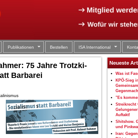
Jump to navigation
Publikationen
Bestellen
ISA International
Konta
Neueste Art
ahmer: 75 Jahre Trotzki-
att Barbarei
Was ist Fa
KPÖ-Sieg i
Gemeinsam
Gegenmacht
talinismus
"Es kommen
Streikrecht 
Gelungene
Auftakt!
Shitshow. 
und Pinkwa
Iran: Gegen