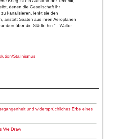
he Krieg ist ein Aufstand der Technik,
bt, denen die Gesellschaft ihr
 zu kanalisieren, lenkt sie den
, anstatt Saaten aus ihren Aeroplanen
bomben über die Städte hin.“ - Walter
lution/Stalinismus
 Vergangenheit und widersprüchliches Erbe eines
ns We Draw