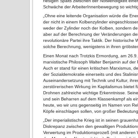
riesigen Spalts zwischen der Notwendigkeit eine
Schwäche der ArbeiterInnenbewegung so wichtig 
„Ohne eine leitende Organisation würde die Ene
der nicht in einem Kolbenzylinder eingeschlosse
weder der Zylinder noch der Kolben, sondern der 
aber auf der Berechnung der Veränderungen d
revolutionäre Partei ihre Taktik. Der historisch
solche Berechnung, wenigstens in ihren gröbsten 
Einen Monat nach Trotzkis Ermordung, am 26.9.
marxistische Philosoph Walter Benjamin auf der
Auch er stand für einen kritischen Marxismus, d
der Sozialdemokratie einerseits und des Stalin
Auseinandersetzung mit Technik und Kultur, ihrem 
zerstörerischen Wirkung im Kapitalismus bietet fü
Drohnen zahlreiche wichtige Erkenntnisse. Seine r
und sein Beharren auf dem Klassenkampf als ein
heute, wo wir uns gegenseitig im Namen von Rel
Köpfe einschlagen sollen, von großer Bedeutung
„Der imperialistische Krieg ist in seinen grauen
Diskrepanz zwischen den gewaltigen Produktions
Verwertung im Produktionsprozeß (mit anderen Wo