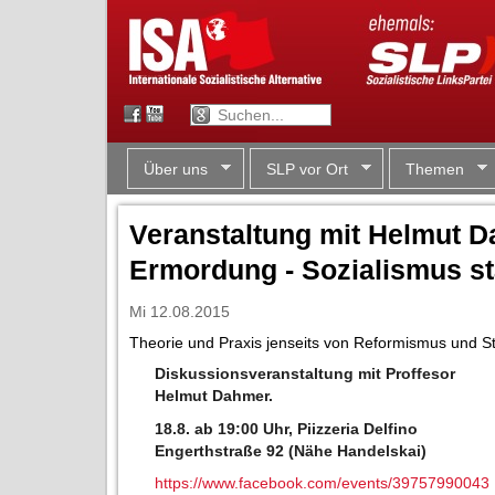
Über uns
SLP vor Ort
Themen
Veranstaltung mit Helmut D
Ermordung - Sozialismus st
Mi 12.08.2015
Theorie und Praxis jenseits von Reformismus und S
Diskussionsveranstaltung mit Proffesor
Helmut Dahmer.
18.8. ab 19:00 Uhr, Piizzeria Delfino
Engerthstraße 92 (Nähe Handelskai)
https://www.facebook.com/events/39757990043