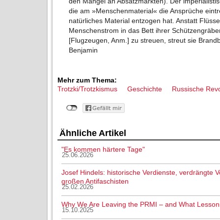
den Mangel an Absatzmärkten). Der imperialistisc
die am »Menschenmaterial« die Ansprüche eintrei
natürliches Material entzogen hat. Anstatt Flüsse
Menschenstrom in das Bett ihrer Schützengräben
[Flugzeugen, Anm.] zu streuen, streut sie Brand
Benjamin
Mehr zum Thema:
Trotzki/Trotzkismus
Geschichte
Russische Revo
Ähnliche Artikel
"Es kommen härtere Tage"
25.06.2026
Josef Hindels: historische Verdienste, verdrängte
großen Antifaschisten
25.02.2026
Why We Are Leaving the PRMI – and What Lesso
15.10.2025