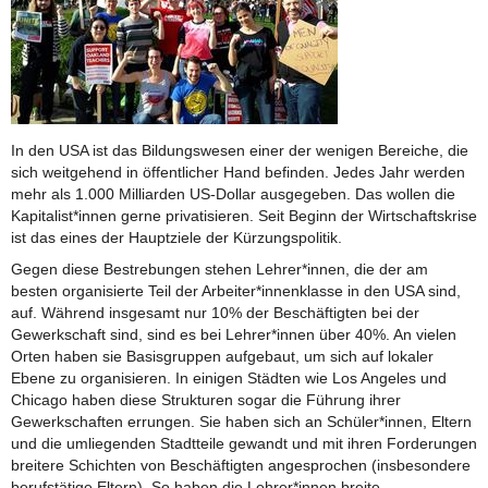
In den USA ist das Bildungswesen einer der wenigen Bereiche, die
sich weitgehend in öffentlicher Hand befinden. Jedes Jahr werden
mehr als 1.000 Milliarden US-Dollar ausgegeben. Das wollen die
Kapitalist*innen gerne privatisieren. Seit Beginn der Wirtschaftskrise
ist das eines der Hauptziele der Kürzungspolitik.
Gegen diese Bestrebungen stehen Lehrer*innen, die der am
besten organisierte Teil der Arbeiter*innenklasse in den USA sind,
auf. Während insgesamt nur 10% der Beschäftigten bei der
Gewerkschaft sind, sind es bei Lehrer*innen über 40%. An vielen
Orten haben sie Basisgruppen aufgebaut, um sich auf lokaler
Ebene zu organisieren. In einigen Städten wie Los Angeles und
Chicago haben diese Strukturen sogar die Führung ihrer
Gewerkschaften errungen. Sie haben sich an Schüler*innen, Eltern
und die umliegenden Stadtteile gewandt und mit ihren Forderungen
breitere Schichten von Beschäftigten angesprochen (insbesondere
berufstätige Eltern). So haben die Lehrer*innen breite