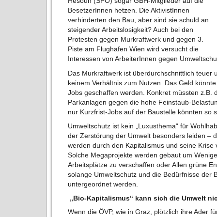
Hesoun (SPÖ) sogar GBH-Mitglieder auf die
BesetzerInnen hetzen. Die AktivistInnen
verhinderten den Bau, aber sind sie schuld an
steigender Arbeitslosigkeit? Auch bei den
Protesten gegen Murkraftwerk und gegen 3.
Piste am Flughafen Wien wird versucht die
Interessen von ArbeiterInnen gegen Umweltschu
Das Murkraftwerk ist überdurchschnittlich teuer
keinem Verhältnis zum Nutzen. Das Geld könnte s
Jobs geschaffen werden. Konkret müssten z.B. d
Parkanlagen gegen die hohe Feinstaub-Belastun
nur Kurzfrist-Jobs auf der Baustelle könnten so 
Umweltschutz ist kein „Luxusthema“ für Wohlhab
der Zerstörung der Umwelt besonders leiden – d
werden durch den Kapitalismus und seine Krise v
Solche Megaprojekte werden gebaut um Wenige 
Arbeitsplätze zu verschaffen oder Allen grüne En
solange Umweltschutz und die Bedürfnisse der B
untergeordnet werden.
„
Bio-Kapitalismus“ kann sich die Umwelt nic
Wenn die ÖVP, wie in Graz, plötzlich ihre Ader fü