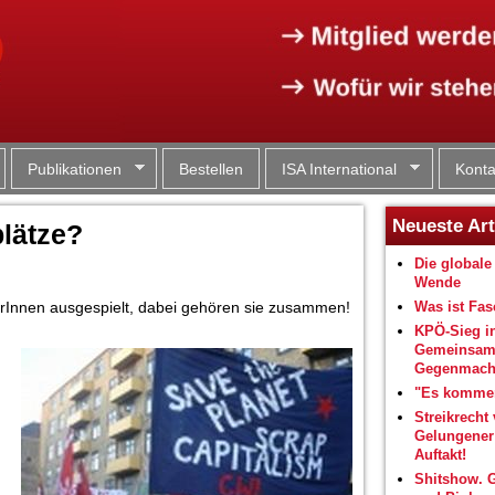
Jump to navigation
Publikationen
Bestellen
ISA International
Konta
Neueste Art
lätze?
Die globale 
Wende
erInnen ausgespielt, dabei gehören sie zusammen!
Was ist Fa
KPÖ-Sieg i
Gemeinsam
Gegenmacht
"Es kommen
Streikrecht 
Gelungene
Auftakt!
Shitshow. 