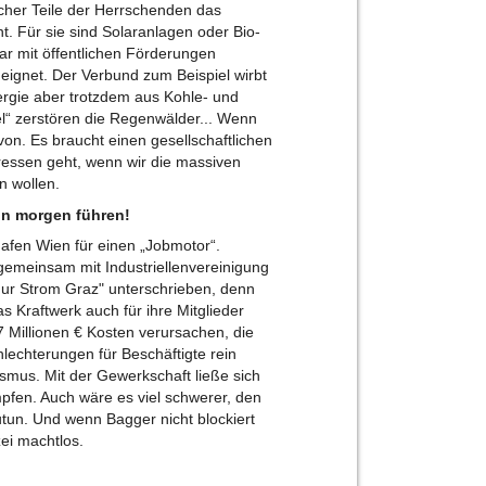
icher Teile der Herrschenden das
t. Für sie sind Solaranlagen oder Bio-
gar mit öffentlichen Förderungen
 eignet. Der Verbund zum Beispiel wirbt
ergie aber trotzdem aus Kohle- und
el“ zerstören die Regenwälder... Wenn
von. Es braucht einen gesellschaftlichen
teressen geht, wenn wir die massiven
n wollen.
on morgen führen!
hafen Wien für einen „Jobmotor“.
emeinsam mit Industriellenvereinigung
ur Strom Graz" unterschrieben, denn
s Kraftwerk auch für ihre Mitglieder
 Millionen € Kosten verursachen, die
lechterungen für Beschäftigte rein
ismus. Mit der Gewerkschaft ließe sich
pfen. Auch wäre es viel schwerer, den
utun. Und wenn Bagger nicht blockiert
zei machtlos.