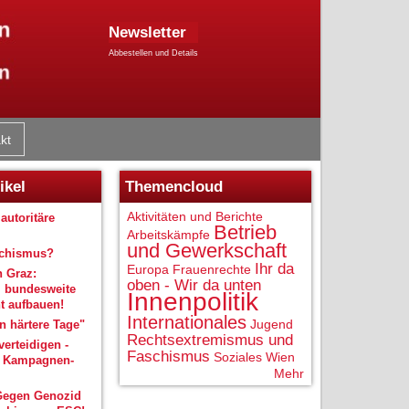
Newsletter
Abbestellen und Details
kt
ikel
Themencloud
Aktivitäten und Berichte
autoritäre
Betrieb
Arbeitskämpfe
und Gewerkschaft
schismus?
Ihr da
Europa
Frauenrechte
n Graz:
oben - Wir da unten
 bundesweite
Innenpolitik
 aufbauen!
Internationales
Jugend
 härtere Tage"
Rechtsextremismus und
verteidigen -
Faschismus
Soziales
Wien
r Kampagnen-
Mehr
Gegen Genozid