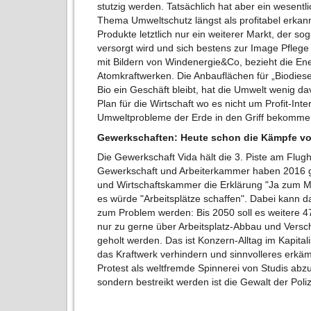
stutzig werden. Tatsächlich hat aber ein wesentl
Thema Umweltschutz längst als profitabel erkann
Produkte letztlich nur ein weiterer Markt, der so
versorgt wird und sich bestens zur Image Pflege
mit Bildern von Windenergie&Co, bezieht die En
Atomkraftwerken. Die Anbauflächen für „Biodies
Bio ein Geschäft bleibt, hat die Umwelt wenig da
Plan für die Wirtschaft wo es nicht um Profit-In
Umweltprobleme der Erde in den Griff bekomme
Gewerkschaften: Heute schon die Kämpfe v
Die Gewerkschaft Vida hält die 3. Piste am Flug
Gewerkschaft und Arbeiterkammer haben 2016 g
und Wirtschaftskammer die Erklärung "Ja zum M
es würde "Arbeitsplätze schaffen". Dabei kann da
zum Problem werden: Bis 2050 soll es weitere 47
nur zu gerne über Arbeitsplatz-Abbau und Versch
geholt werden. Das ist Konzern-Alltag im Kapital
das Kraftwerk verhindern und sinnvolleres erkäm
Protest als weltfremde Spinnerei von Studis abz
sondern bestreikt werden ist die Gewalt der Poli