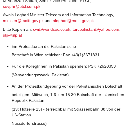
M.Shahzad Sadan, Senior Vice President PTCL,
sevphr@ptcl.com.pk
Awais Leghari Minister Telecom and Information Technology,
minister@moitt.gov.pk
und
aleghari@moitt.gov.pk
Bitte Kopien an:
cwi@worldsoc.co.uk
,
turcpakistan@yahoo.com
,
slp@slp.at
Ein Protestfax an die Pakistanische
Botschaft in Wien schicken: Fax +43(1)3671831
Für die KollegInnen in Pakistan spenden: PSK 72620353
(Verwendungszweck: Pakistan)
An der Protestkundgebung vor der Pakistanischen Botschaft
beteiligen: Mittwoch, 1.6. um 15.30 Botschaft der Islamischen
Republik Pakistan
(19; Hofzeile 13) - (erreichbar mit Strassenbahn 38 von der
U6-Station
Nussdorferstrasse)