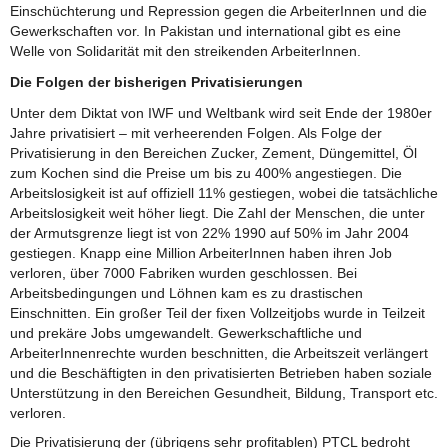
Einschüchterung und Repression gegen die ArbeiterInnen und die
Gewerkschaften vor. In Pakistan und international gibt es eine
Welle von Solidarität mit den streikenden ArbeiterInnen.
Die Folgen der bisherigen Privatisierungen
Unter dem Diktat von IWF und Weltbank wird seit Ende der 1980er
Jahre privatisiert – mit verheerenden Folgen. Als Folge der
Privatisierung in den Bereichen Zucker, Zement, Düngemittel, Öl
zum Kochen sind die Preise um bis zu 400% angestiegen. Die
Arbeitslosigkeit ist auf offiziell 11% gestiegen, wobei die tatsächliche
Arbeitslosigkeit weit höher liegt. Die Zahl der Menschen, die unter
der Armutsgrenze liegt ist von 22% 1990 auf 50% im Jahr 2004
gestiegen. Knapp eine Million ArbeiterInnen haben ihren Job
verloren, über 7000 Fabriken wurden geschlossen. Bei
Arbeitsbedingungen und Löhnen kam es zu drastischen
Einschnitten. Ein großer Teil der fixen Vollzeitjobs wurde in Teilzeit
und prekäre Jobs umgewandelt. Gewerkschaftliche und
ArbeiterInnenrechte wurden beschnitten, die Arbeitszeit verlängert
und die Beschäftigten in den privatisierten Betrieben haben soziale
Unterstützung in den Bereichen Gesundheit, Bildung, Transport etc.
verloren.
Die Privatisierung der (übrigens sehr profitablen) PTCL bedroht