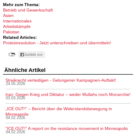
Mehr zum Thema:
Betrieb und Gewerkschaft
Asien
Internationales
Arbeitskämpfe
Pakistan
Related Articles:
Protestresolution - Jetzt unterschreiben und übermitteln!
Ähnliche Artikel
Streikrecht verteidigen - Gelungener Kampagnen-Auftakt!
24.05.2026
Iran: Gegen Krieg und Diktatur – weder Mullahs noch Monarchie!
03.03.2026
„ICE OUT!“ – Bericht über die Widerstandsbewegung in
Minneapolis
04.02.2026
“ICE OUT!” A report on the resistance movement in Minneapolis
04.02.2026