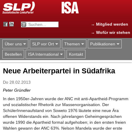
Jump to navigation
→ Mitglied werden
→ Wofür wir stehen
Über uns
SLP vor Ort
Themen
Publikationen
Bestellen
ISA International
Kontakt
Neue Arbeiterpartei in Südafrika
Do 28.02.2013
Peter Gründler
In den 1950er-Jahren wurde der ANC mit anti-Apartheid-Programm
und sozialistischer Rhetorik zur Massenorganisation. Der
SchülerInnenaufstand von Soweto 1976 läutete eine neue Ära
offenen Widerstands ein. Nach jahrelangen Geheimgesprächen
wurde 1990 die Apartheid formal aufgehoben; in den ersten freien
Wahlen gewann der ANC 63%. Nelson Mandela wurde der erste