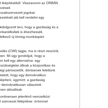
ület léépítéséből. Visszavonni az ORBÁN
zéseit.
szakszervezeti jogokat.
zetését alá kell rendelni egy
kidolgozott terv, hogy a gazdaság és a
nkanélküliek is élvezhessék.
ndelkező új tömeg-munkáspárt
és (CWI) tagjai, ma is részt veszünk,
ben. Mi úgy gondoljuk, hogy a
en kell egy alternatíva: egy
zükségletei állnak a központban és
régi pártvezetők, döntsenek felettünk
tatott, hogy egy demokratikus
kiépíteni, úgymint: a gazdaság
y demokratikusan választott
sen aktuálisak.
kontinensen jelenlévő nemzetközi
 szervezet félépítése: örömmel