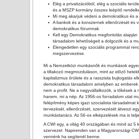
Elég a privatizációból, elég a szociális ter
és a MSZP kormány összes leépítő rendelke
Mi meg akarjuk védeni a demokratikus és a 
A bankok és a konszernek ellenőrzését és ve
demokratikus fórumnak.
Kell egy Demokratikus megfontolás alapján 
társadalom lehetőségeit a dolgozók és a mu
Elengedetlen egy szociális programmal re
megszervezése.
Mi a Nemzetközi munkásnők és munkások egyesül
a tiltakozó megmozduláson, mint az előző hetek
kapitalizmus őrülete és a rasszista bujtogatás ell
demokratikus társadalom amelyben az emberek s
nem a profit. Ne a nagyvállalkozók, a tőkések a 
hanem, mi a nép. Az 1956-os forradalom utat mu
felépítmény képes igazi szocialista társadalmat 
tervezését, ellenőrzését, szervezését átveszi eg
munkástanács. Az 56-os elképzelések ma is telje
A CWI egy, a világ 40 országában és mind az 5 
szervezet. Napirenden van a Magyarországi CWI
vennénk ha segítenél benne.