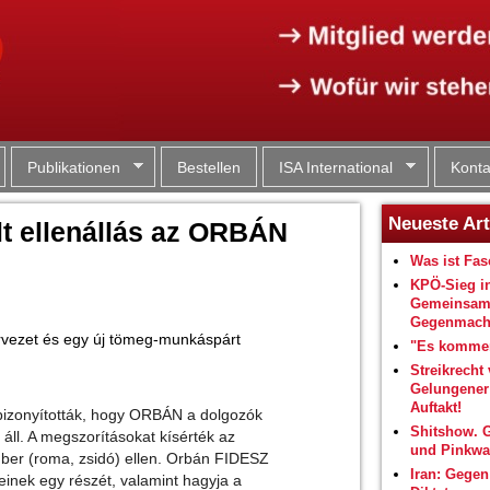
Jump to navigation
Publikationen
Bestellen
ISA International
Konta
Neueste Art
lt ellenállás az ORBÁN
Was ist Fa
KPÖ-Sieg i
Gemeinsam
Gegenmacht
vezet és egy új tömeg-munkáspárt
"Es kommen
Streikrecht 
Gelungene
Auftakt!
bizonyították, hogy ORBÁN a dolgozók
Shitshow. 
 áll. A megszorításokat kísérték az
und Pinkwa
ber (roma, zsidó) ellen. Orbán FIDESZ
Iran: Gegen
einek egy részét, valamint hagyja a