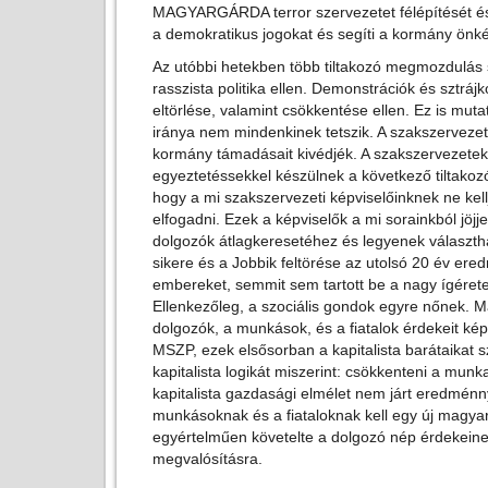
MAGYARGÁRDA terror szervezetet félépítését és
a demokratikus jogokat és segíti a kormány önké
Az utóbbi hetekben több tiltakozó megmozdulás 
rasszista politika ellen. Demonstrációk és sztrájk
eltörlése, valamint csökkentése ellen. Ez is mutat
iránya nem mindenkinek tetszik. A szakszervezet
kormány támadásait kivédjék. A szakszervezetek
egyeztetéssekkel készülnek a következő tiltak
hogy a mi szakszervezeti képviselőinknek ne k
elfogadni. Ezek a képviselők a mi sorainkból jöjj
dolgozók átlagkeresetéhez és legyenek választha
sikere és a Jobbik feltörése az utolsó 20 év ere
embereket, semmit sem tartott be a nagy ígérete
Ellenkezőleg, a szociális gondok egyre nőnek. M
dolgozók, a munkások, és a fiatalok érdekeit ké
MSZP, ezek elsősorban a kapitalista barátaikat sz
kapitalista logikát miszerint: csökkenteni a mun
kapitalista gazdasági elmélet nem járt eredmén
munkásoknak és a fiataloknak kell egy új magyar
egyértelműen követelte a dolgozó nép érdekeine
megvalósításra.