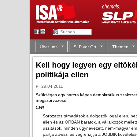
Über uns
SLP vor Ort
Themen
Kell hogy legyen egy eltöké
politikája ellen
Fr 29.04.2011
Szükséges egy harcra képes demokratikus szakszer
megszervezése.
CWI
Sorozatos támadások a dolgozók jogai ellen, be
ellen és az ORBÁN barátok, a vállalkozók mellett
uszítások, minden úgynevezett, nem-magyar em
pártja átveszi és végrehajtja a JOBBIK követelés