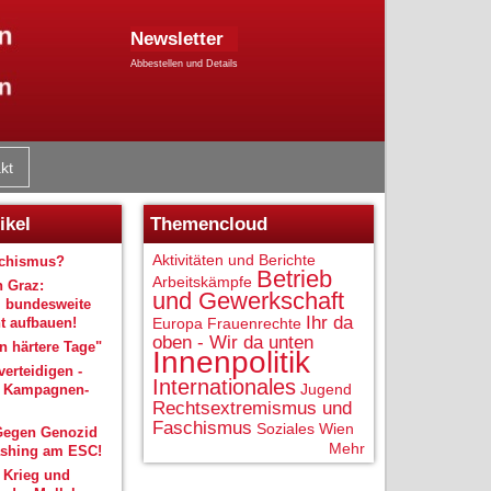
Newsletter
Abbestellen und Details
kt
ikel
Themencloud
Aktivitäten und Berichte
schismus?
Betrieb
Arbeitskämpfe
n Graz:
und Gewerkschaft
 bundesweite
Ihr da
 aufbauen!
Europa
Frauenrechte
oben - Wir da unten
 härtere Tage"
Innenpolitik
verteidigen -
Internationales
Jugend
r Kampagnen-
Rechtsextremismus und
Faschismus
Soziales
Wien
Gegen Genozid
Mehr
shing am ESC!
 Krieg und