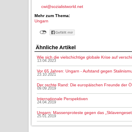
cwi@sozialistworld.net
Mehr zum Thema:
Ungarn
Ähnliche Artikel
Wie sich die vielschichtige globale Krise auf vers
13.04.2023
Vor 65 Jahren: Ungarn - Aufstand gegen Stalinism
23.10.2021
Der rechte Rand: Die europäischen Freunde der 
09.09.2019
Internationale Perspektiven
24.04.2019
Ungarn: Massenproteste gegen das „Sklavengeset
25.01.2019