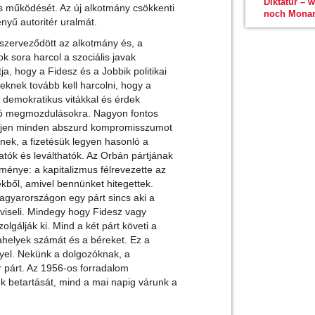
Diktatur – 
 működését. Az új alkotmány csökkenti
noch Monar
nyű autoritér uralmát.
szerveződött az alkotmány és, a
ok sora harcol a szociális javak
ja, hogy a Fidesz és a Jobbik politikai
eknek tovább kell harcolni, hogy a
 demokratikus vitákkal és érdek
ozó megmozdulásokra. Nagyon fontos
elljen minden abszurd kompromisszumot
enek, a fizetésük legyen hasonló a
tók és leválthatók. Az Orbán pártjának
dménye: a kapitalizmus félrevezette az
kből, amivel bennünket hitegettek.
agyarországon egy párt sincs aki a
pviseli. Mindegy hogy Fidesz vagy
olgálják ki. Mind a két párt követi a
kahelyek számát és a béreket. Ez a
nyel. Nekünk a dolgozóknak, a
 párt. Az 1956-os forradalom
k betartását, mind a mai napig várunk a