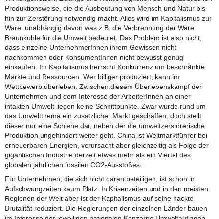
Produktionsweise, die die Ausbeutung von Mensch und Natur bis
hin zur Zerstörung notwendig macht. Alles wird im Kapitalismus zur
Ware, unabhängig davon was z.B. die Verbrennung der Ware
Braunkohle für die Umwelt bedeutet. Das Problem ist also nicht,
dass einzelne UnternehmerInnen ihrem Gewissen nicht
nachkommen oder KonsumentInnen nicht bewusst genug
einkaufen. Im Kapitalismus herrscht Konkurrenz um beschränkte
Märkte und Ressourcen. Wer billiger produziert, kann im
Wettbewerb überleben. Zwischen diesem Überlebenskampf der
Unternehmen und dem Interesse der ArbeiterInnen an einer
intakten Umwelt liegen keine Schnittpunkte. Zwar wurde rund um
das Umweltthema ein zusätzlicher Markt geschaffen, doch stellt
dieser nur eine Schiene dar, neben der die umweltzerstörerische
Produktion ungehindert weiter geht. China ist Weltmarktführer bei
erneuerbaren Energien, verursacht aber gleichzeitig als Folge der
gigantischen Industrie derzeit etwas mehr als ein Viertel des
globalen jährlichen fossilen CO2-Ausstoßes.
Für Unternehmen, die sich nicht daran beteiligen, ist schon in
Aufschwungzeiten kaum Platz. In Krisenzeiten und in den meisten
Regionen der Welt aber ist der Kapitalismus auf seine nackte
Brutalität reduziert. Die Regierungen der einzelnen Länder bauen
im Interesse der jeweiligen nationalen Konzerne Umweltauflagen