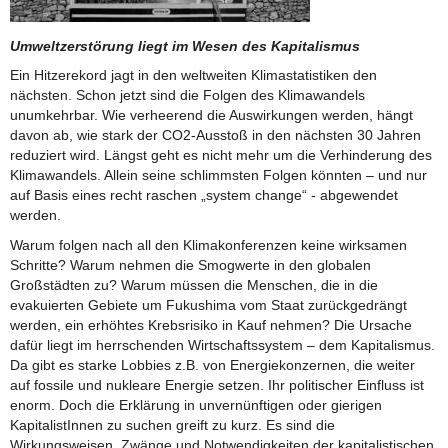
Umweltzerstörung liegt im Wesen des Kapitalismus
Ein Hitzerekord jagt in den weltweiten Klimastatistiken den
nächsten. Schon jetzt sind die Folgen des Klimawandels
unumkehrbar. Wie verheerend die Auswirkungen werden, hängt
davon ab, wie stark der CO2-Ausstoß in den nächsten 30 Jahren
reduziert wird. Längst geht es nicht mehr um die Verhinderung des
Klimawandels. Allein seine schlimmsten Folgen könnten – und nur
auf Basis eines recht raschen „system change“ - abgewendet
werden.
Warum folgen nach all den Klimakonferenzen keine wirksamen
Schritte? Warum nehmen die Smogwerte in den globalen
Großstädten zu? Warum müssen die Menschen, die in die
evakuierten Gebiete um Fukushima vom Staat zurückgedrängt
werden, ein erhöhtes Krebsrisiko in Kauf nehmen? Die Ursache
dafür liegt im herrschenden Wirtschaftssystem – dem Kapitalismus.
Da gibt es starke Lobbies z.B. von Energiekonzernen, die weiter
auf fossile und nukleare Energie setzen. Ihr politischer Einfluss ist
enorm. Doch die Erklärung in unvernünftigen oder gierigen
KapitalistInnen zu suchen greift zu kurz. Es sind die
Wirkungsweisen, Zwänge und Notwendigkeiten der kapitalistischen