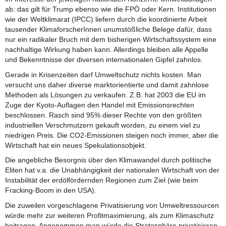
ab: das gilt für Trump ebenso wie die FPÖ oder Kern. Institutionen
wie der Weltklimarat (IPCC) liefern durch die koordinierte Arbeit
tausender KlimaforscherInnen unumstößliche Belege dafür, dass
nur ein radikaler Bruch mit dem bisherigen Wirtschaftssystem eine
nachhaltige Wirkung haben kann. Allerdings bleiben alle Appelle
und Bekenntnisse der diversen internationalen Gipfel zahnlos.
Gerade in Krisenzeiten darf Umweltschutz nichts kosten. Man
versucht uns daher diverse marktorientierte und damit zahnlose
Methoden als Lösungen zu verkaufen. Z.B. hat 2003 die EU im
Zuge der Kyoto-Auflagen den Handel mit Emissionsrechten
beschlossen. Rasch sind 95% dieser Rechte von den größten
industriellen Verschmutzern gekauft worden, zu einem viel zu
niedrigen Preis. Die CO2-Emissionen steigen noch immer, aber die
Wirtschaft hat ein neues Spekulationsobjekt.
Die angebliche Besorgnis über den Klimawandel durch politische
Eliten hat v.a. die Unabhängigkeit der nationalen Wirtschaft von der
Instabilität der erdölfördernden Regionen zum Ziel (wie beim
Fracking-Boom in den USA).
Die zuweilen vorgeschlagene Privatisierung von Umweltressourcen
würde mehr zur weiteren Profitmaximierung, als zum Klimaschutz
beitragen. Angenommen man würde die Stratosphäre privatisieren