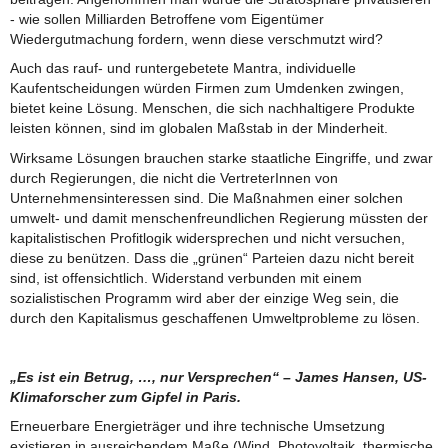
- wie sollen Milliarden Betroffene vom Eigentümer
Wiedergutmachung fordern, wenn diese verschmutzt wird?
Auch das rauf- und runtergebetete Mantra, individuelle
Kaufentscheidungen würden Firmen zum Umdenken zwingen,
bietet keine Lösung. Menschen, die sich nachhaltigere Produkte
leisten können, sind im globalen Maßstab in der Minderheit.
Wirksame Lösungen brauchen starke staatliche Eingriffe, und zwar
durch Regierungen, die nicht die VertreterInnen von
Unternehmensinteressen sind. Die Maßnahmen einer solchen
umwelt- und damit menschenfreundlichen Regierung müssten der
kapitalistischen Profitlogik widersprechen und nicht versuchen,
diese zu benützen. Dass die „grünen“ Parteien dazu nicht bereit
sind, ist offensichtlich. Widerstand verbunden mit einem
sozialistischen Programm wird aber der einzige Weg sein, die
durch den Kapitalismus geschaffenen Umweltprobleme zu lösen.
„Es ist ein Betrug, …, nur Versprechen“ – James Hansen, US-
Klimaforscher zum Gipfel in Paris.
Erneuerbare Energieträger und ihre technische Umsetzung
existieren in ausreichendem Maße (Wind, Photovoltaik, thermische