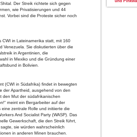
und Pinkwa
hital. Der Streik richtete sich gegen
rmen, wie Privatisierungen und 44
nst. Vorbei sind die Proteste sicher noch
 CWI in Lateinamerika statt, mit 160
nd Venezuela. Sie diskutierten über die
streik in Argentinien, die
ahl in Mexiko und die Gründung einer
ftsbund in Bolivien.
t (CWI in Südafrika) findet in bewegten
nde der Apartheid, ausgehend von den
st den Mut der südafrikanischen
n!“ meint ein Bergarbeiter auf der
ine zentrale Rolle und initiierte die
Workers And Socialist Party (WASP). Das
lle Gewerkschaft, die den Streik führt,
sagte, sie würden wahrscheinlich
ationen in anderen Minen brauchen.