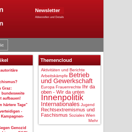
Newsletter
Abbestellen und Details
kt
ikel
Themencloud
Aktivitäten und Berichte
autoritäre
Betrieb
Arbeitskämpfe
und Gewerkschaft
schismus?
Ihr da
Europa
Frauenrechte
n Graz:
oben - Wir da unten
 bundesweite
Innenpolitik
 aufbauen!
Internationales
Jugend
 härtere Tage"
Rechtsextremismus und
verteidigen -
Faschismus
Soziales
Wien
r Kampagnen-
Mehr
Gegen Genozid