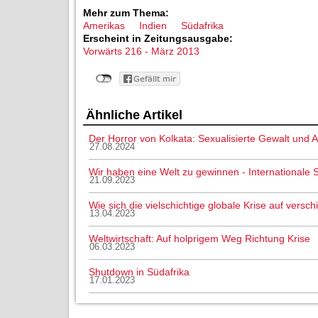
Mehr zum Thema:
Amerikas
Indien
Südafrika
Erscheint in Zeitungsausgabe:
Vorwärts 216 - März 2013
Ähnliche Artikel
Der Horror von Kolkata: Sexualisierte Gewalt und
27.08.2024
Wir haben eine Welt zu gewinnen - Internationale 
21.09.2023
Wie sich die vielschichtige globale Krise auf vers
13.04.2023
Weltwirtschaft: Auf holprigem Weg Richtung Krise
06.03.2023
Shutdown in Südafrika
17.01.2023