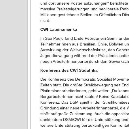
und dort unsere Poster aufzuhängen“ berichtete S
massive Preissteigerungen und neoliberale Refo
Millionen gestrichene Stellen im Öffentlichen Die
nicht.
CWI-Lateinamerika
In Sao Paulo fand Ende Februar ein Seminar des
TeilnehmerInnen aus Brasilien, Chile, Bolivien u
Auswirkung der Weltwirtschaftskrise, den General
Jugendbewegung während der Präsidentschaftsw
neuen ArbeiterInnenpartei durch den Gewerkscha
Konferenz des CWI Südafrika
Die Konferenz des Democratic Socialist Movemen
Zeiten statt. Die größte Streikbewegung seit E
PlatinminenarbeiterInnen, geht weiter. „Du kann
BergarbeiterInnen nicht kaufen! Keine Kapitulatio
Konferenz. Das DSM spielt in den Streikkomitees e
Gründung einer neuen ArbeiterInnenpartei, die 
stößt auf große Zustimmung. Auch die oppositione
dankte dem DSM/CWI für die Unterstützung und 
weitere Unterstützung bei zukünftigen Konfront