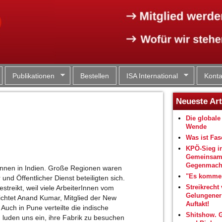
Jump to navigation
Publikationen
Bestellen
ISA International
Konta
Neueste Art
Die globale 
Wende
Was ist Fa
KPÖ-Sieg i
Gemeinsam
Gegenmacht
rInnen in Indien. Große Regionen waren
"Es kommen
und Öffentlicher Dienst beteiligten sich.
Streikrecht 
estreikt, weil viele ArbeiterInnen vom
Gelungene
chtet Anand Kumar, Mitglied der New
Auftakt!
 Auch in Pune verteilte die indische
Shitshow. 
n luden uns ein, ihre Fabrik zu besuchen