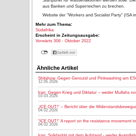
aus Banken und Superreichen zu brechen.
Website der "Workers and Socialist Party" (ISA i
Mehr zum Thema:
Südafrika
Erscheint in Zeitungsausgabe:
Vorwärts 306 - Oktober 2022
Ähnliche Artikel
Shitshow. Gegen Genozid und Pinkwashing am ES
12.05.2026
Iran: Gegen Krieg und Diktatur – weder Mullahs n
03.03.2026
„ICE OUT!“ – Bericht über die Widerstandsbewegu
04.02.2026
“ICE OUT!” A report on the resistance movement i
04.02.2026
Iran: Solidarität mit dem Aufstand - weder Ayatoll