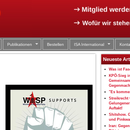
Jump to navigation
Publikationen
Bestellen
ISA International
Konta
Neueste Art
Was ist Fa
KPÖ-Sieg i
Gemeinsam
Gegenmacht
"Es kommen
Streikrecht 
Gelungene
Auftakt!
Shitshow. 
und Pinkwa
Iran: Gegen