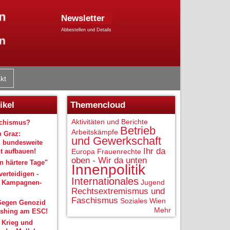
Newsletter
Abbestellen und Details
kt
ikel
Themencloud
Aktivitäten und Berichte
schismus?
Betrieb
Arbeitskämpfe
n Graz:
und Gewerkschaft
 bundesweite
Ihr da
 aufbauen!
Europa
Frauenrechte
oben - Wir da unten
 härtere Tage"
Innenpolitik
verteidigen -
Internationales
Jugend
r Kampagnen-
Rechtsextremismus und
Faschismus
Soziales
Wien
Gegen Genozid
Mehr
shing am ESC!
 Krieg und