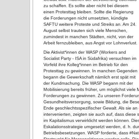
zu schaffen. Es sollte aber nicht bei diesem
einen Protesttag bleiben. Sollte die Regierung
die Forderungen nicht umsetzten, kündigte
SAFTU weitere Proteste und Streiks an. Am 24.
August selbst trauten sich viele Menschen,
zumindest in manchen Städten, nicht, von der
Arbeit fernzubleiben, aus Angst vor Lohnverlust.
Die Aktivist*innen der WASP (Workers and
Socialist Party - ISA in Südafrika) versuchten im
Vorfeld ihre Kolleg*innen im Betrieb für den
Protesttag zu gewinnen. In manchen Gegenden
begann die Gewerkschaft nämlich erst spät mit
der Kundmachung. Die WASP begann mit der
Mobilisierung bereits früher, um möglichst viel
Forderungen zu gewinnen. Zu unseren Forderung
Gesundheitsversorgung, sowie Bildung, die Besei
Ende geschlechtsspezifischer Gewalt. Als sie an
intervenierten, zeigten sie auch auf, dass dies
im Kapitalismus verwirklicht werden können. Die
Eskalationsstrategie umgesetzt werden, d. h. dur
Betriebsbesetzungen. WASP forderte, dass #Na
Startpunkt für Massenaktionen werden solle. Di