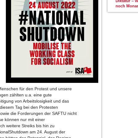
Diktatur – 
noch Monar
e Menschen für den Protest und unsere
en zählten u.a. eine gute
tigung von Arbeitslosigkeit und das
 diesem Tag bei den Protesten
e sowie die Forderungen der SAFTU nicht
se können nur mit einer
ch weitere Streiks bis hin zu
tionalShutdown am 24. August der
ese hätten das Potenzial, das Regime