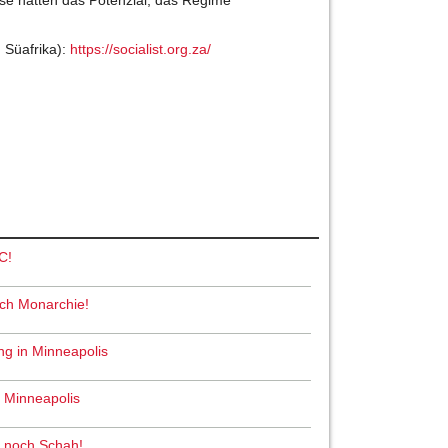
n Süafrika):
https://socialist.org.za/
C!
och Monarchie!
ng in Minneapolis
n Minneapolis
ah noch Schah!