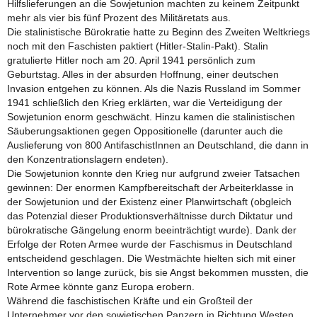
Hilfslieferungen an die Sowjetunion machten zu keinem Zeitpunkt
mehr als vier bis fünf Prozent des Militäretats aus.
Die stalinistische Bürokratie hatte zu Beginn des Zweiten Weltkriegs
noch mit den Faschisten paktiert (Hitler-Stalin-Pakt). Stalin
gratulierte Hitler noch am 20. April 1941 persönlich zum
Geburtstag. Alles in der absurden Hoffnung, einer deutschen
Invasion entgehen zu können. Als die Nazis Russland im Sommer
1941 schließlich den Krieg erklärten, war die Verteidigung der
Sowjetunion enorm geschwächt. Hinzu kamen die stalinistischen
Säuberungsaktionen gegen Oppositionelle (darunter auch die
Auslieferung von 800 AntifaschistInnen an Deutschland, die dann in
den Konzentrationslagern endeten).
Die Sowjetunion konnte den Krieg nur aufgrund zweier Tatsachen
gewinnen: Der enormen Kampfbereitschaft der Arbeiterklasse in
der Sowjetunion und der Existenz einer Planwirtschaft (obgleich
das Potenzial dieser Produktionsverhältnisse durch Diktatur und
bürokratische Gängelung enorm beeinträchtigt wurde). Dank der
Erfolge der Roten Armee wurde der Faschismus in Deutschland
entscheidend geschlagen. Die Westmächte hielten sich mit einer
Intervention so lange zurück, bis sie Angst bekommen mussten, die
Rote Armee könnte ganz Europa erobern.
Während die faschistischen Kräfte und ein Großteil der
Unternehmer vor den sowjetischen Panzern in Richtung Westen