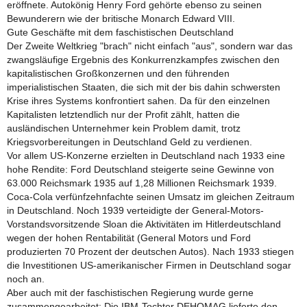
eröffnete. Autokönig Henry Ford gehörte ebenso zu seinen
Bewunderern wie der britische Monarch Edward VIII.
Gute Geschäfte mit dem faschistischen Deutschland
Der Zweite Weltkrieg "brach" nicht einfach "aus", sondern war das
zwangsläufige Ergebnis des Konkurrenzkampfes zwischen den
kapitalistischen Großkonzernen und den führenden
imperialistischen Staaten, die sich mit der bis dahin schwersten
Krise ihres Systems konfrontiert sahen. Da für den einzelnen
Kapitalisten letztendlich nur der Profit zählt, hatten die
ausländischen Unternehmer kein Problem damit, trotz
Kriegsvorbereitungen in Deutschland Geld zu verdienen.
Vor allem US-Konzerne erzielten in Deutschland nach 1933 eine
hohe Rendite: Ford Deutschland steigerte seine Gewinne von
63.000 Reichsmark 1935 auf 1,28 Millionen Reichsmark 1939.
Coca-Cola verfünfzehnfachte seinen Umsatz im gleichen Zeitraum
in Deutschland. Noch 1939 verteidigte der General-Motors-
Vorstandsvorsitzende Sloan die Aktivitäten im Hitlerdeutschland
wegen der hohen Rentabilität (General Motors und Ford
produzierten 70 Prozent der deutschen Autos). Nach 1933 stiegen
die Investitionen US-amerikanischer Firmen in Deutschland sogar
noch an.
Aber auch mit der faschistischen Regierung wurde gerne
zusammengearbeitet: Die IBM-Tochter DEHOMAG lieferte den