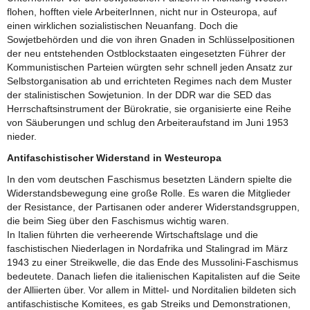
flohen, hofften viele ArbeiterInnen, nicht nur in Osteuropa, auf
einen wirklichen sozialistischen Neuanfang. Doch die
Sowjetbehörden und die von ihren Gnaden in Schlüsselpositionen
der neu entstehenden Ostblockstaaten eingesetzten Führer der
Kommunistischen Parteien würgten sehr schnell jeden Ansatz zur
Selbstorganisation ab und errichteten Regimes nach dem Muster
der stalinistischen Sowjetunion. In der DDR war die SED das
Herrschaftsinstrument der Bürokratie, sie organisierte eine Reihe
von Säuberungen und schlug den Arbeiteraufstand im Juni 1953
nieder.
Antifaschistischer Widerstand in Westeuropa
In den vom deutschen Faschismus besetzten Ländern spielte die
Widerstandsbewegung eine große Rolle. Es waren die Mitglieder
der Resistance, der Partisanen oder anderer Widerstandsgruppen,
die beim Sieg über den Faschismus wichtig waren.
In Italien führten die verheerende Wirtschaftslage und die
faschistischen Niederlagen in Nordafrika und Stalingrad im März
1943 zu einer Streikwelle, die das Ende des Mussolini-Faschismus
bedeutete. Danach liefen die italienischen Kapitalisten auf die Seite
der Alliierten über. Vor allem in Mittel- und Norditalien bildeten sich
antifaschistische Komitees, es gab Streiks und Demonstrationen,