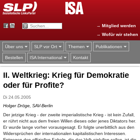
Jump to navigation
→ Mitglied werden
→ Wofür wir stehen
Über uns
SLP vor Ort
Themen
Publikationen
Bestellen
ISA International
Kontakt
II. Weltkrieg: Krieg für Demokratie
oder für Profite?
Di 24.05.2005
Holger Dröge, SAV-Berlin
Der jetzige Krieg - der zweite imperialistische Krieg - ist kein Zufall,
er rührt nicht aus dem freien Willen dieses oder jenes Diktators her.
Er wurde lange vorher vorausgesagt. Er folgte unerbittlich aus den
Widersprüchen der internationalen kapitalistischen Interessen.
Entgegen den offiziellen Fabeln, die das Volk einlullen sollen, ist die