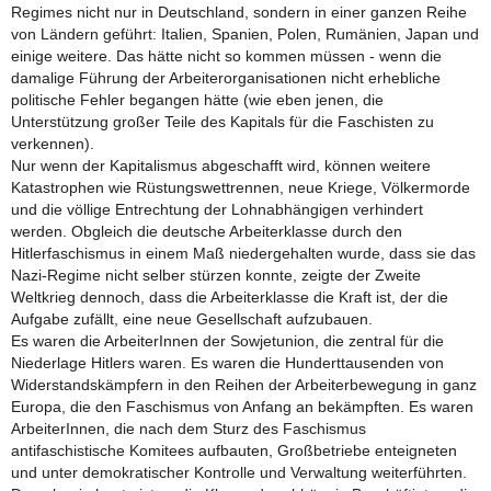
Regimes nicht nur in Deutschland, sondern in einer ganzen Reihe
von Ländern geführt: Italien, Spanien, Polen, Rumänien, Japan und
einige weitere. Das hätte nicht so kommen müssen - wenn die
damalige Führung der Arbeiterorganisationen nicht erhebliche
politische Fehler begangen hätte (wie eben jenen, die
Unterstützung großer Teile des Kapitals für die Faschisten zu
verkennen).
Nur wenn der Kapitalismus abgeschafft wird, können weitere
Katastrophen wie Rüstungswettrennen, neue Kriege, Völkermorde
und die völlige Entrechtung der Lohnabhängigen verhindert
werden. Obgleich die deutsche Arbeiterklasse durch den
Hitlerfaschismus in einem Maß niedergehalten wurde, dass sie das
Nazi-Regime nicht selber stürzen konnte, zeigte der Zweite
Weltkrieg dennoch, dass die Arbeiterklasse die Kraft ist, der die
Aufgabe zufällt, eine neue Gesellschaft aufzubauen.
Es waren die ArbeiterInnen der Sowjetunion, die zentral für die
Niederlage Hitlers waren. Es waren die Hunderttausenden von
Widerstandskämpfern in den Reihen der Arbeiterbewegung in ganz
Europa, die den Faschismus von Anfang an bekämpften. Es waren
ArbeiterInnen, die nach dem Sturz des Faschismus
antifaschistische Komitees aufbauten, Großbetriebe enteigneten
und unter demokratischer Kontrolle und Verwaltung weiterführten.