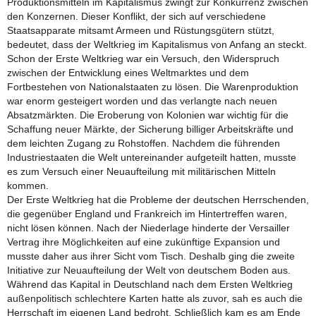
Produktionsmitteln im Kapitalismus zwingt zur Konkurrenz zwischen
den Konzernen. Dieser Konflikt, der sich auf verschiedene
Staatsapparate mitsamt Armeen und Rüstungsgütern stützt,
bedeutet, dass der Weltkrieg im Kapitalismus von Anfang an steckt.
Schon der Erste Weltkrieg war ein Versuch, den Widerspruch
zwischen der Entwicklung eines Weltmarktes und dem
Fortbestehen von Nationalstaaten zu lösen. Die Warenproduktion
war enorm gesteigert worden und das verlangte nach neuen
Absatzmärkten. Die Eroberung von Kolonien war wichtig für die
Schaffung neuer Märkte, der Sicherung billiger Arbeitskräfte und
dem leichten Zugang zu Rohstoffen. Nachdem die führenden
Industriestaaten die Welt untereinander aufgeteilt hatten, musste
es zum Versuch einer Neuaufteilung mit militärischen Mitteln
kommen.
Der Erste Weltkrieg hat die Probleme der deutschen Herrschenden,
die gegenüber England und Frankreich im Hintertreffen waren,
nicht lösen können. Nach der Niederlage hinderte der Versailler
Vertrag ihre Möglichkeiten auf eine zukünftige Expansion und
musste daher aus ihrer Sicht vom Tisch. Deshalb ging die zweite
Initiative zur Neuaufteilung der Welt von deutschem Boden aus.
Während das Kapital in Deutschland nach dem Ersten Weltkrieg
außenpolitisch schlechtere Karten hatte als zuvor, sah es auch die
Herrschaft im eigenen Land bedroht. Schließlich kam es am Ende