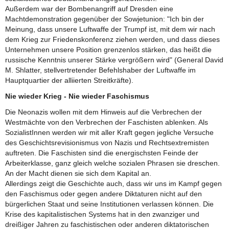
Außerdem war der Bombenangriff auf Dresden eine
Machtdemonstration gegenüber der Sowjetunion: "Ich bin der
Meinung, dass unsere Luftwaffe der Trumpf ist, mit dem wir nach
dem Krieg zur Friedenskonferenz ziehen werden, und dass dieses
Unternehmen unsere Position grenzenlos stärken, das heißt die
russische Kenntnis unserer Stärke vergrößern wird" (General David
M. Shlatter, stellvertretender Befehlshaber der Luftwaffe im
Hauptquartier der alliierten Streitkräfte).
Nie wieder Krieg - Nie wieder Faschismus
Die Neonazis wollen mit dem Hinweis auf die Verbrechen der
Westmächte von den Verbrechen der Faschisten ablenken. Als
SozialistInnen werden wir mit aller Kraft gegen jegliche Versuche
des Geschichtsrevisionismus von Nazis und Rechtsextremisten
auftreten. Die Faschisten sind die energischsten Feinde der
Arbeiterklasse, ganz gleich welche sozialen Phrasen sie dreschen.
An der Macht dienen sie sich dem Kapital an.
Allerdings zeigt die Geschichte auch, dass wir uns im Kampf gegen
den Faschismus oder gegen andere Diktaturen nicht auf den
bürgerlichen Staat und seine Institutionen verlassen können. Die
Krise des kapitalistischen Systems hat in den zwanziger und
dreißiger Jahren zu faschistischen oder anderen diktatorischen