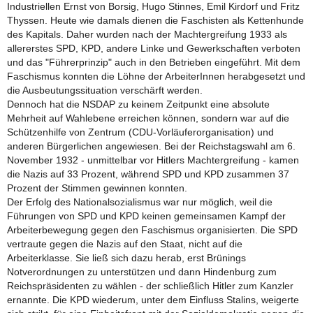
Industriellen Ernst von Borsig, Hugo Stinnes, Emil Kirdorf und Fritz
Thyssen. Heute wie damals dienen die Faschisten als Kettenhunde
des Kapitals. Daher wurden nach der Machtergreifung 1933 als
allererstes SPD, KPD, andere Linke und Gewerkschaften verboten
und das "Führerprinzip" auch in den Betrieben eingeführt. Mit dem
Faschismus konnten die Löhne der ArbeiterInnen herabgesetzt und
die Ausbeutungssituation verschärft werden.
Dennoch hat die NSDAP zu keinem Zeitpunkt eine absolute
Mehrheit auf Wahlebene erreichen können, sondern war auf die
Schützenhilfe von Zentrum (CDU-Vorläuferorganisation) und
anderen Bürgerlichen angewiesen. Bei der Reichstagswahl am 6.
November 1932 - unmittelbar vor Hitlers Machtergreifung - kamen
die Nazis auf 33 Prozent, während SPD und KPD zusammen 37
Prozent der Stimmen gewinnen konnten.
Der Erfolg des Nationalsozialismus war nur möglich, weil die
Führungen von SPD und KPD keinen gemeinsamen Kampf der
Arbeiterbewegung gegen den Faschismus organisierten. Die SPD
vertraute gegen die Nazis auf den Staat, nicht auf die
Arbeiterklasse. Sie ließ sich dazu herab, erst Brünings
Notverordnungen zu unterstützen und dann Hindenburg zum
Reichspräsidenten zu wählen - der schließlich Hitler zum Kanzler
ernannte. Die KPD wiederum, unter dem Einfluss Stalins, weigerte