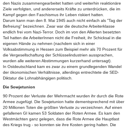
den Nazis zusammengearbeitet hatten und weiterhin reaktionäre
Ziele verfolgten, und andererseits Kräfte zu unterdrücken, die im
Kampf gegen den Faschismus ihr Leben riskiert hatten.
Darum kann man den 8. Mai 1945 auch nicht einfach als "Tag der
Befreiung" bezeichnen. Zwar war die deutsche Arbeiterklasse
endlich frei vom Nazi-Terror. Doch im von den Allierten besetzten
Teil hatten die ArbeiterInnen nicht die Freiheit, ihr Schicksal in die
eigenen Hände zu nehmen (nachdem sich in einer
Volksabstimmung in Hessen zum Beispiel mehr als 70 Prozent für
die Vergesellschaftung der Schlüsselindustrien aussprachen,
wurden alle weiteren Abstimmungen kurzerhand untersagt).
In Ostdeutschland kam es zwar zu einem grundlegenden Wandel
der ökonomischen Verhältnisse, allerdings entrechtete die SED-
Diktatur die Lohnabhängigen politisch.
Die Sowjetunion
90 Prozent der Verluste der Wehrmacht wurden ihr durch die Rote
Armee zugefügt. Die Sowjetunion hatte dementsprechend mit über
20 Millionen Toten die größten Verluste zu verzeichnen. Auf einen
gefallenen GI kamen 53 Soldaten der Roten Armee. Es kam den
Westmächten ganz gelegen, dass die Rote Armee die Hauptlast
des Kriegs trug - so konnten sie ihre Kosten gering halten. Die