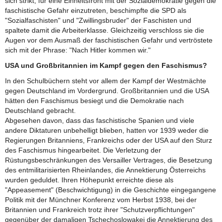
sich strikt, für eine Einheitsfront mit der Sozialdemokratie gegen die
faschistische Gefahr einzutreten, beschimpfte die SPD als
"Sozialfaschisten" und "Zwillingsbruder" der Faschisten und
spaltete damit die Arbeiterklasse. Gleichzeitig verschloss sie die
Augen vor dem Ausmaß der faschistischen Gefahr und vertröstete
sich mit der Phrase: "Nach Hitler kommen wir."
USA und Großbritannien im Kampf gegen den Faschismus?
In den Schulbüchern steht vor allem der Kampf der Westmächte
gegen Deutschland im Vordergrund. Großbritannien und die USA
hätten den Faschismus besiegt und die Demokratie nach
Deutschland gebracht.
Abgesehen davon, dass das faschistische Spanien und viele
andere Diktaturen unbehelligt blieben, hatten vor 1939 weder die
Regierungen Britanniens, Frankreichs oder der USA auf den Sturz
des Faschismus hingearbeitet. Die Verletzung der
Rüstungsbeschränkungen des Versailler Vertrages, die Besetzung
des entmilitarisierten Rheinlandes, die Annektierung Österreichs
wurden geduldet. Ihren Höhepunkt erreichte diese als
"Appeasement" (Beschwichtigung) in die Geschichte eingegangene
Politik mit der Münchner Konferenz vom Herbst 1938, bei der
Britannien und Frankreich trotz ihrer "Schutzverpflichtungen"
gegenüber der damaligen Tschechoslowakei die Annektierung des