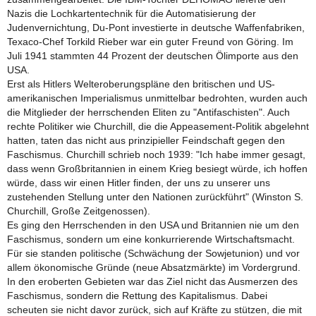
Nazis die Lochkartentechnik für die Automatisierung der
Judenvernichtung, Du-Pont investierte in deutsche Waffenfabriken,
Texaco-Chef Torkild Rieber war ein guter Freund von Göring. Im
Juli 1941 stammten 44 Prozent der deutschen Ölimporte aus den
USA.
Erst als Hitlers Welteroberungspläne den britischen und US-
amerikanischen Imperialismus unmittelbar bedrohten, wurden auch
die Mitglieder der herrschenden Eliten zu "Antifaschisten". Auch
rechte Politiker wie Churchill, die die Appeasement-Politik abgelehnt
hatten, taten das nicht aus prinzipieller Feindschaft gegen den
Faschismus. Churchill schrieb noch 1939: "Ich habe immer gesagt,
dass wenn Großbritannien in einem Krieg besiegt würde, ich hoffen
würde, dass wir einen Hitler finden, der uns zu unserer uns
zustehenden Stellung unter den Nationen zurückführt" (Winston S.
Churchill, Große Zeitgenossen).
Es ging den Herrschenden in den USA und Britannien nie um den
Faschismus, sondern um eine konkurrierende Wirtschaftsmacht.
Für sie standen politische (Schwächung der Sowjetunion) und vor
allem ökonomische Gründe (neue Absatzmärkte) im Vordergrund.
In den eroberten Gebieten war das Ziel nicht das Ausmerzen des
Faschismus, sondern die Rettung des Kapitalismus. Dabei
scheuten sie nicht davor zurück, sich auf Kräfte zu stützen, die mit