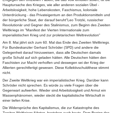
Hauptursache des Krieges, wie aller anderen sozialen Übel -
Arbeitslosigkeit, hohe Lebenskosten, Faschismus, koloniale
Unterdrückung - das Privateigentum an den Produktionsmitteln und
der bürgerliche Staat, der darauf beruht"Leo Trotzki, russischer
Revolutionär und Gegner des Stalinismus, zum Beginn des Zweiten
Weltkriegs im "Manifest der Vierten Internationale zum
imperialistischen Krieg und zur proletarischen Weltrevolution"
Am 8. Mai jährt sich zum 60. Mal das Ende des Zweiten Weltkriegs.
Für Bundeskanzler Gerhard Schröder (SPD) und andere die
Gelegenheit darauf hinzuweisen, dass alle Deutschen damals
große Schuld auf sich geladen hätten. Alle Deutschen hätten den
Faschisten zur Macht verholfen und deswegen sei der Krieg der
Allierten gerechtfertigt gewesen. Diese Kollektivschuldthese stimmt
nicht.
Der Zweite Weltkrieg war ein imperialistischer Krieg. Darüber kann
Schröder nicht sprechen. Es würde zu viele Fragen über die
Gegenwart aufwerfen. Wieder sind Arbeitslosigkeit und Armut ein
Massenphänomen, wieder steckt die kapitalistische Wirtschaft in
einer tiefen Krise.
Die Widersprüche des Kapitalismus, die zur Katastrophe des
Zweiten Weltkriegs führten, bestehen auch heute. Dem Beginn des