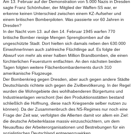
Am 13. Februar auf der Demonstration von 5.000 Nazis in Dresden
sagte Franz Schönhuber, der Mitglied der Waffen-SS war, er
erkenne keinen Unterschied zwischen einem KZ-Aufseher und
einem britischen Bomberpiloten. Was passierte vor 60 Jahren in
Dresden?
In der Nacht vom 13. auf den 14. Februar 1945 warfen 770
britische Bomber riesige Mengen Sprengbomben auf die
ungeschützte Stadt. Dort hielten sich damals neben den 630.000
EinwohnerInnen auch zahlreiche Flüchtlinge auf. Es folgte der
Abwurf von mehr als einer halben Million Brandbomben, die einen
fürchterlichen Feuersturm entfachten. An den nächsten beiden
Tagen folgten weitere Flächenbombardements durch 310
amerikanische Flugzeuge.
Der Bombenkrieg gegen Dresden, aber auch gegen andere Städte
Deutschlands richtete sich gegen die Zivilbevölkerung. In der Regel
wurden die Wohngebiete des wohlhabenderen Bürgertums und
Industrieanlagen verschont (bei den Produktionsstätten bestand
schließlich die Hoffnung, diese nach Kriegsende selber nutzen zu
können). Da der Zusammenbruch des NS-Regimes nur noch eine
Frage der Zeit war, verfolgten die Allierten damit vor allem ein Ziel:
die deutsche Arbeiterklasse massiv einzuschüchtern, um dem
Neuaufbau der Arbeiterorganisationen und Bestrebungen für ein
sozialistisches Deutschland entgegenzuwirken.