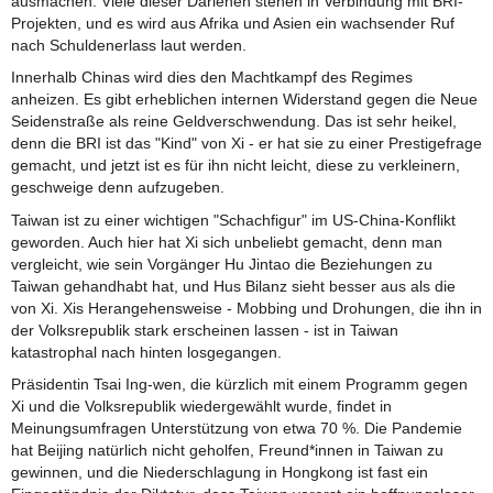
ausmachen. Viele dieser Darlehen stehen in Verbindung mit BRI-
Projekten, und es wird aus Afrika und Asien ein wachsender Ruf
nach Schuldenerlass laut werden.
Innerhalb Chinas wird dies den Machtkampf des Regimes
anheizen. Es gibt erheblichen internen Widerstand gegen die Neue
Seidenstraße als reine Geldverschwendung. Das ist sehr heikel,
denn die BRI ist das "Kind" von Xi - er hat sie zu einer Prestigefrage
gemacht, und jetzt ist es für ihn nicht leicht, diese zu verkleinern,
geschweige denn aufzugeben.
Taiwan ist zu einer wichtigen "Schachfigur" im US-China-Konflikt
geworden. Auch hier hat Xi sich unbeliebt gemacht, denn man
vergleicht, wie sein Vorgänger Hu Jintao die Beziehungen zu
Taiwan gehandhabt hat, und Hus Bilanz sieht besser aus als die
von Xi. Xis Herangehensweise - Mobbing und Drohungen, die ihn in
der Volksrepublik stark erscheinen lassen - ist in Taiwan
katastrophal nach hinten losgegangen.
Präsidentin Tsai Ing-wen, die kürzlich mit einem Programm gegen
Xi und die Volksrepublik wiedergewählt wurde, findet in
Meinungsumfragen Unterstützung von etwa 70 %. Die Pandemie
hat Beijing natürlich nicht geholfen, Freund*innen in Taiwan zu
gewinnen, und die Niederschlagung in Hongkong ist fast ein