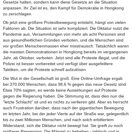
Gesetze halten, sondern kann diese Gesetze an die Situation
anpassen. Ihr Ziel ist es, den Kampf für Demokratie in Hongkong
zu zerschlagen.
Ob jetzt eine größere Protestbewegung entsteht, hängt von vielen
Faktoren ab. Die Situation ist sehr kompliziert. Die Diktatur nutzt die
Pandemie aus, Versammlungen von mehr als acht Personen sind
aus gesundheitlichen Gründen verboten, und die Menschen sind
vor großen Menschenmassen eher misstrauisch. Tatsächlich waren
die meisten Demonstrationen in Hongkong bereits im vergangenen
Jahr, ab Oktober, verboten. Jetzt sind alle Proteste illegal, und die
Polizei ist besser vorbereitet und verfügt über ausgefeiltere
Taktiken, um die Proteste schnell aufzulösen.
Die Wut in der Gesellschaft ist groß. Eine Online-Umfrage ergab
bei 370.000 Menschen, dass 98,6 % gegen das neue Gesetz sind.
Etwa 70% sagten, es werde keine Auswirkungen auf Proteste
gegen die Regierung haben. Die Stimmung ist, dass dies nun die
"letzte Schlacht" ist und es nichts zu verlieren gibt. Aber es herrscht
auch Frustration darüber, dass nach der gigantischen Bewegung
im letzten Jahr, bei der jeder Vierte auf der Straße war, gelegentlich
bis zu zwei Millionen Menschen, und nach solch erbittertem
Widerstand, sich die Diktatur nicht bewegt hat. Sie greift zu noch
größerer Repression. Die Mängel zu beheben - taktisch und in