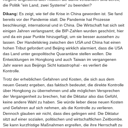
die Politik "ein Land, zwei Systeme" zu beenden?
Dikang:
Es zeigt, wie tief die Krise in China geworden ist. Sie fand
bereits vor der Pandemie statt. Die Pandemie hat Prozesse
beschleunigt, international und in China. Die Wirtschaft hat sich seit
einigen Jahren verlangsamt; die BIP-Zahlen wurden geschönt, hier
und da ein paar Punkte hinzugefügt, um sie besser aussehen zu
lassen. Der Handelskrieg zwischen den USA und China hat einen
hohen Tribut gefordert und Beijing wirklich alarmiert, dass die USA
das Land unter geopolitische Quarantäne stellen wollen. Die
Entwicklungen im Hongkong und auch Taiwan im vergangenen
Jahr waren aus Beijings Sicht katastrophal - es verliert die
Kontrolle.
Trotz der erheblichen Gefahren und Kosten, die sich aus dem
neuen Gesetz ergeben, das faktisch bedeutet, die direkte Kontrolle
über Hongkong zu übernehmen und alle möglichen Versprechen
der Vergangenheit zu brechen, hat die Diktatur also das Gefühl,
keine andere Wahl zu haben. Sie würde lieber diese neuen Kosten
und Gefahren auf sich nehmen, als die Kontrolle zu verlieren.
Dennoch glauben wir nicht, dass dies gelingen wird. Die Diktatur
sitzt auf einer sozialen, politischen und wirtschaftlichen Zeitbombe.
Sie kann kurzfristige Maßnahmen ergreifen, die ihre Herrschaft zu