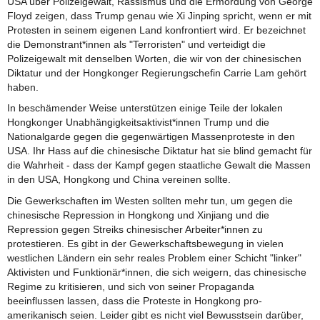
USA über Polizeigewalt, Rassismus und die Ermordung von George
Floyd zeigen, dass Trump genau wie Xi Jinping spricht, wenn er mit
Protesten in seinem eigenen Land konfrontiert wird. Er bezeichnet
die Demonstrant*innen als "Terroristen" und verteidigt die
Polizeigewalt mit denselben Worten, die wir von der chinesischen
Diktatur und der Hongkonger Regierungschefin Carrie Lam gehört
haben.
In beschämender Weise unterstützen einige Teile der lokalen
Hongkonger Unabhängigkeitsaktivist*innen Trump und die
Nationalgarde gegen die gegenwärtigen Massenproteste in den
USA. Ihr Hass auf die chinesische Diktatur hat sie blind gemacht für
die Wahrheit - dass der Kampf gegen staatliche Gewalt die Massen
in den USA, Hongkong und China vereinen sollte.
Die Gewerkschaften im Westen sollten mehr tun, um gegen die
chinesische Repression in Hongkong und Xinjiang und die
Repression gegen Streiks chinesischer Arbeiter*innen zu
protestieren. Es gibt in der Gewerkschaftsbewegung in vielen
westlichen Ländern ein sehr reales Problem einer Schicht "linker"
Aktivisten und Funktionär*innen, die sich weigern, das chinesische
Regime zu kritisieren, und sich von seiner Propaganda
beeinflussen lassen, dass die Proteste in Hongkong pro-
amerikanisch seien. Leider gibt es nicht viel Bewusstsein darüber,