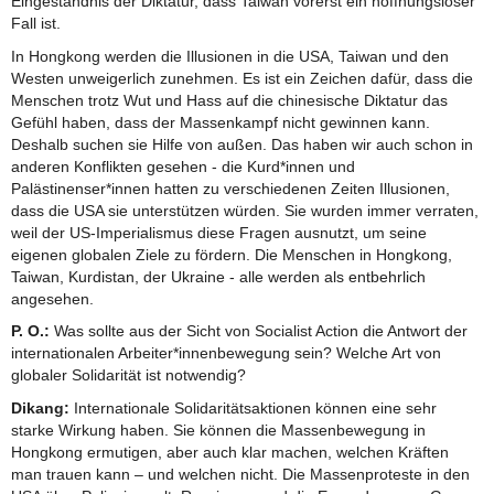
Eingeständnis der Diktatur, dass Taiwan vorerst ein hoffnungsloser
Fall ist.
In Hongkong werden die Illusionen in die USA, Taiwan und den
Westen unweigerlich zunehmen. Es ist ein Zeichen dafür, dass die
Menschen trotz Wut und Hass auf die chinesische Diktatur das
Gefühl haben, dass der Massenkampf nicht gewinnen kann.
Deshalb suchen sie Hilfe von außen. Das haben wir auch schon in
anderen Konflikten gesehen - die Kurd*innen und
Palästinenser*innen hatten zu verschiedenen Zeiten Illusionen,
dass die USA sie unterstützen würden. Sie wurden immer verraten,
weil der US-Imperialismus diese Fragen ausnutzt, um seine
eigenen globalen Ziele zu fördern. Die Menschen in Hongkong,
Taiwan, Kurdistan, der Ukraine - alle werden als entbehrlich
angesehen.
P. O.:
Was sollte aus der Sicht von Socialist Action die Antwort der
internationalen Arbeiter*innenbewegung sein? Welche Art von
globaler Solidarität ist notwendig?
Dikang:
Internationale Solidaritätsaktionen können eine sehr
starke Wirkung haben. Sie können die Massenbewegung in
Hongkong ermutigen, aber auch klar machen, welchen Kräften
man trauen kann – und welchen nicht. Die Massenproteste in den