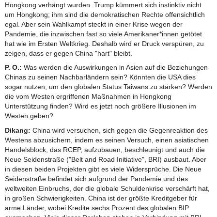
Hongkong verhängt wurden. Trump kümmert sich instinktiv nicht
um Hongkong; ihm sind die demokratischen Rechte offensichtlich
egal. Aber sein Wahlkampf steckt in einer Krise wegen der
Pandemie, die inzwischen fast so viele Amerikaner*innen getötet
hat wie im Ersten Weltkrieg. Deshalb wird er Druck verspüren, zu
zeigen, dass er gegen China "hart" bleibt.
P. O.:
Was werden die Auswirkungen in Asien auf die Beziehungen
Chinas zu seinen Nachbarländern sein? Könnten die USA dies
sogar nutzen, um den globalen Status Taiwans zu stärken? Werden
die vom Westen ergriffenen Maßnahmen in Hongkong
Unterstützung finden? Wird es jetzt noch größere Illusionen im
Westen geben?
Dikang:
China wird versuchen, sich gegen die Gegenreaktion des
Westens abzusichern, indem es seinen Versuch, einen asiatischen
Handelsblock, das RCEP, aufzubauen, beschleunigt und auch die
Neue Seidenstraße ("Belt and Road Initiative", BRI) ausbaut. Aber
in diesen beiden Projekten gibt es viele Widersprüche. Die Neue
Seidenstraße befindet sich aufgrund der Pandemie und des
weltweiten Einbruchs, der die globale Schuldenkrise verschärft hat,
in großen Schwierigkeiten. China ist der größte Kreditgeber für
arme Länder, wobei Kredite sechs Prozent des globalen BIP