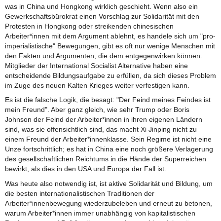
was in China und Hongkong wirklich geschieht. Wenn also ein
Gewerkschaftsbürokrat einen Vorschlag zur Solidarität mit den
Protesten in Hongkong oder streikenden chinesischen
Arbeiter*innen mit dem Argument ablehnt, es handele sich um "pro-
imperialistische" Bewegungen, gibt es oft nur wenige Menschen mit
den Fakten und Argumenten, die dem entgegenwirken können.
Mitglieder der International Socialist Alternative haben eine
entscheidende Bildungsaufgabe zu erfüllen, da sich dieses Problem
im Zuge des neuen Kalten Krieges weiter verfestigen kann.
Es ist die falsche Logik, die besagt: "Der Feind meines Feindes ist
mein Freund". Aber ganz gleich, wie sehr Trump oder Boris
Johnson der Feind der Arbeiter*innen in ihren eigenen Ländern
sind, was sie offensichtlich sind, das macht Xi Jinping nicht zu
einem Freund der Arbeiter*innenklasse. Sein Regime ist nicht eine
Unze fortschrittlich; es hat in China eine noch größere Verlagerung
des gesellschaftlichen Reichtums in die Hände der Superreichen
bewirkt, als dies in den USA und Europa der Fall ist.
Was heute also notwendig ist, ist aktive Solidarität und Bildung, um
die besten internationalistischen Traditionen der
Arbeiter*innenbewegung wiederzubeleben und erneut zu betonen,
warum Arbeiter*innen immer unabhängig von kapitalistischen