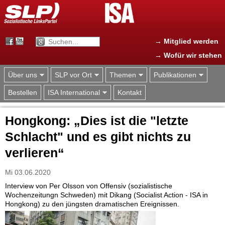
Jump to navigation
→ Mitglied werden
→ Wofür wir stehen
Über uns
SLP vor Ort
Themen
Publikationen
Bestellen
ISA International
Kontakt
Hongkong: „Dies ist die "letzte
Schlacht" und es gibt nichts zu
verlieren“
Mi 03.06.2020
Interview von Per Olsson von Offensiv (sozialistische
Wochenzeitungn Schweden) mit Dikang (Socialist Action - ISA in
Hongkong) zu den jüngsten dramatischen Ereignissen.