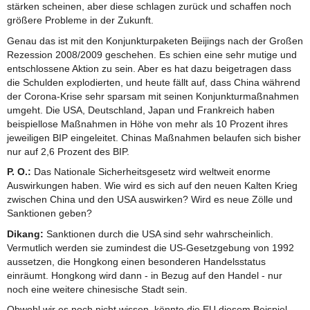
stärken scheinen, aber diese schlagen zurück und schaffen noch
größere Probleme in der Zukunft.
Genau das ist mit den Konjunkturpaketen Beijings nach der Großen
Rezession 2008/2009 geschehen. Es schien eine sehr mutige und
entschlossene Aktion zu sein. Aber es hat dazu beigetragen dass
die Schulden explodierten, und heute fällt auf, dass China während
der Corona-Krise sehr sparsam mit seinen Konjunkturmaßnahmen
umgeht. Die USA, Deutschland, Japan und Frankreich haben
beispiellose Maßnahmen in Höhe von mehr als 10 Prozent ihres
jeweiligen BIP eingeleitet. Chinas Maßnahmen belaufen sich bisher
nur auf 2,6 Prozent des BIP.
P. O.:
Das Nationale Sicherheitsgesetz wird weltweit enorme
Auswirkungen haben. Wie wird es sich auf den neuen Kalten Krieg
zwischen China und den USA auswirken? Wird es neue Zölle und
Sanktionen geben?
Dikang:
Sanktionen durch die USA sind sehr wahrscheinlich.
Vermutlich werden sie zumindest die US-Gesetzgebung von 1992
aussetzen, die Hongkong einen besonderen Handelsstatus
einräumt. Hongkong wird dann - in Bezug auf den Handel - nur
noch eine weitere chinesische Stadt sein.
Obwohl wir es noch nicht wissen, könnte die EU diesem Beispiel