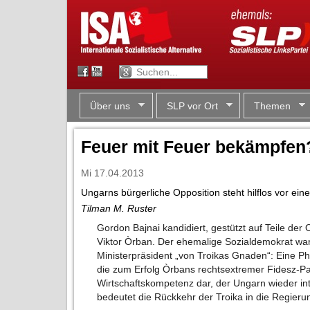
Über uns
SLP vor Ort
Themen
Feuer mit Feuer bekämpfen
Mi 17.04.2013
Ungarns bürgerliche Opposition steht hilflos vor ein
Tilman M. Ruster
Gordon Bajnai kandidiert, gestützt auf Teile de
Viktor Òrban. Der ehemalige Sozialdemokrat war
Ministerpräsident „von Troikas Gnaden“: Eine Pha
die zum Erfolg Òrbans rechtsextremer Fidesz-Parte
Wirtschaftskompetenz dar, der Ungarn wieder in
bedeutet die Rückkehr der Troika in die Regieru