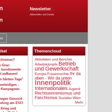
Newsletter
Abbestellen und Details
kt
ikel
Themencloud
Aktivitäten und Berichte
schismus?
Betrieb
Arbeitskämpfe
n Graz:
und Gewerkschaft
 bundesweite
Ihr da
 aufbauen!
Europa
Frauenrechte
oben - Wir da unten
 härtere Tage"
Innenpolitik
verteidigen -
Internationales
Jugend
r Kampagnen-
Rechtsextremismus und
Faschismus
Soziales
Wien
Gegen Genozid
Mehr
shing am ESC!
 Krieg und