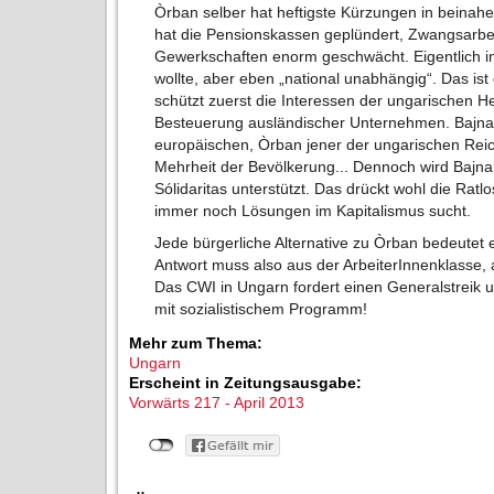
Òrban selber hat heftigste Kürzungen in beinahe
hat die Pensionskassen geplündert, Zwangsarbeit
Gewerkschaften enorm geschwächt. Eigentlich in
wollte, aber eben „national unabhängig“. Das ist
schützt zuerst die Interessen der ungarischen H
Besteuerung ausländischer Unternehmen. Bajnai 
europäischen, Òrban jener der ungarischen Reich
Mehrheit der Bevölkerung... Dennoch wird Bajn
Sólidaritas unterstützt. Das drückt wohl die Ratl
immer noch Lösungen im Kapitalismus sucht.
Jede bürgerliche Alternative zu Òrban bedeutet 
Antwort muss also aus der ArbeiterInnenklass
Das CWI in Ungarn fordert einen Generalstreik 
mit sozialistischem Programm!
Mehr zum Thema:
Ungarn
Erscheint in Zeitungsausgabe:
Vorwärts 217 - April 2013