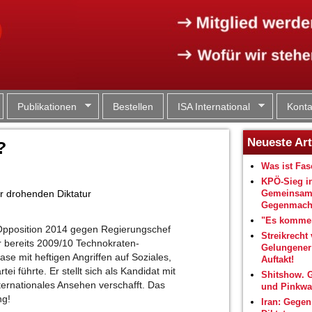
Jump to navigation
Publikationen
Bestellen
ISA International
Konta
Neueste Art
?
Was ist Fa
KPÖ-Sieg i
er drohenden Diktatur
Gemeinsam
Gegenmacht
"Es kommen
r Opposition 2014 gegen Regierungschef
Streikrecht 
 bereits 2009/10 Technokraten-
Gelungene
se mit heftigen Angriffen auf Soziales,
Auftakt!
i führte. Er stellt sich als Kandidat mit
Shitshow. 
ternationales Ansehen verschafft. Das
und Pinkwa
ng!
Iran: Gegen