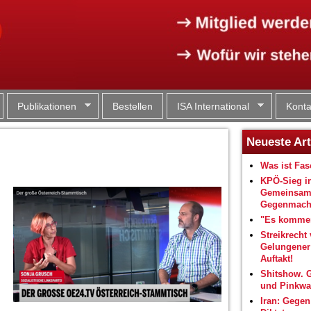
Jump to navigation
Publikationen
Bestellen
ISA International
Konta
Neueste Art
Was ist Fa
KPÖ-Sieg i
Gemeinsam
Gegenmacht
"Es kommen
Streikrecht 
Gelungene
Auftakt!
Shitshow. 
und Pinkwa
Iran: Gegen