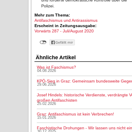
und forderte demokratische Kontrolle über die
Polizei.
Mehr zum Thema:
Antifaschismus und Antirassismus
Erscheint in Zeitungsausgabe:
Vorwärts 287 - Juli/August 2020
Ähnliche Artikel
Was ist Faschismus?
04.08.2026
KPÖ-Sieg in Graz: Gemeinsam bundesweite Gege
29.06.2026
Josef Hindels: historische Verdienste, verdrängte
großen Antifaschisten
25.02.2026
Graz: Antifaschismus ist kein Verbrechen!
15.01.2026
Faschistische Drohungen - Wir lassen uns nicht ei
30.12.2025