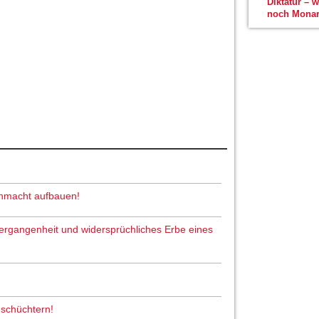
Diktatur – 
noch Monar
nmacht aufbauen!
 Vergangenheit und widersprüchliches Erbe eines
nschüchtern!