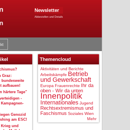
Newsletter
Abbestellen und Details
kt
ikel
Themencloud
Aktivitäten und Berichte
schismus?
Betrieb
Arbeitskämpfe
n Graz:
und Gewerkschaft
 bundesweite
Ihr da
 aufbauen!
Europa
Frauenrechte
oben - Wir da unten
 härtere Tage"
Innenpolitik
verteidigen -
Internationales
Jugend
r Kampagnen-
Rechtsextremismus und
Faschismus
Soziales
Wien
Gegen Genozid
Mehr
shing am ESC!
 Krieg und