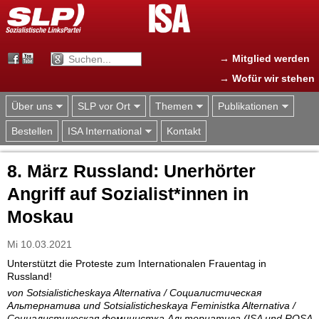
Jump to navigation
→ Mitglied werden
→ Wofür wir stehen
Über uns
SLP vor Ort
Themen
Publikationen
Bestellen
ISA International
Kontakt
8. März Russland: Unerhörter
Angriff auf Sozialist*innen in
Moskau
Mi 10.03.2021
Unterstützt die Proteste zum Internationalen Frauentag in
Russland!
von Sotsialisticheskaya Alternativa / Социалистическая
Альтернатива und Sotsialisticheskaya Feministka Alternativa /
Социалистическая феминистка Альтернатива (ISA und ROSA