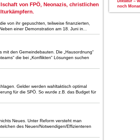
Diktatur – 
llschaft von FPÖ, Neonazis, christlichen
noch Monar
lturkämpfern.
e von ihr gepuschten, teilweise finanzierten,
Neben einer Demonstration am 18. Juni in...
 es mit den Gemeindebauten. Die „Hausordnung“
teams“ die bei „Konflikten“ Lösungen suchen
chlagen. Gelder werden wahltaktisch optimal
erung für die SPÖ. So wurde z.B. das Budget für
t nichts Neues. Unter Reform versteht man
ntelchen des Neuen/Notwendigen/Effizienteren