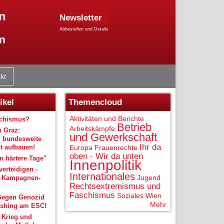
Newsletter
Abbestellen und Details
kt
ikel
Themencloud
Aktivitäten und Berichte
schismus?
Betrieb
Arbeitskämpfe
n Graz:
und Gewerkschaft
 bundesweite
Ihr da
 aufbauen!
Europa
Frauenrechte
oben - Wir da unten
 härtere Tage"
Innenpolitik
verteidigen -
Internationales
Jugend
r Kampagnen-
Rechtsextremismus und
Faschismus
Soziales
Wien
Gegen Genozid
Mehr
shing am ESC!
 Krieg und