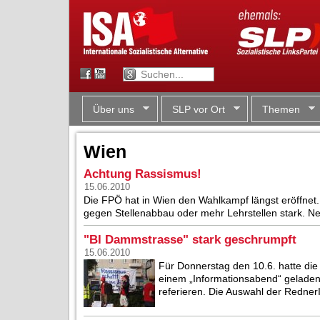
Über uns
SLP vor Ort
Themen
Wien
Achtung Rassismus!
15.06.2010
Die FPÖ hat in Wien den Wahlkampf längst eröffnet.
gegen Stellenabbau oder mehr Lehrstellen stark. Nei
"BI Dammstrasse" stark geschrumpft
15.06.2010
Für Donnerstag den 10.6. hatte die
einem „Informationsabend“ geladen.
referieren. Die Auswahl der RednerI