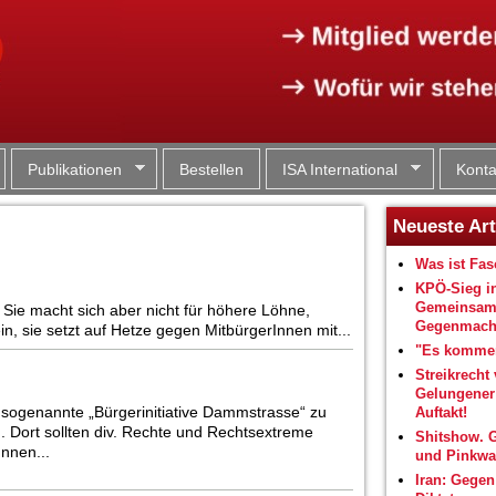
Jump to navigation
Publikationen
Bestellen
ISA International
Konta
Neueste Art
Was ist Fa
KPÖ-Sieg i
Gemeinsam
 Sie macht sich aber nicht für höhere Löhne,
Gegenmacht
n, sie setzt auf Hetze gegen MitbürgerInnen mit...
"Es kommen
Streikrecht 
Gelungene
 sogenannte „Bürgerinitiative Dammstrasse“ zu
Auftakt!
 Dort sollten div. Rechte und Rechtsextreme
Shitshow. 
nnen...
und Pinkwa
Iran: Gegen