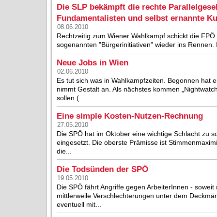
Die SLP bekämpft die rechte Parallelgese
Fundamentalisten und selbst ernannte Ku
08.06.2010
Rechtzeitig zum Wiener Wahlkampf schickt die FPÖ di
sogenannten "Bürgerinitiativen" wieder ins Rennen. 
Neue Jobs in Wien
02.06.2010
Es tut sich was in Wahlkampfzeiten. Begonnen hat
nimmt Gestalt an. Als nächstes kommen „Nightwatch
sollen (...
Eine simple Kosten-Nutzen-Rechnung
27.05.2010
Die SPÖ hat im Oktober eine wichtige Schlacht zu s
eingesetzt. Die oberste Prämisse ist Stimmenmaximi
die...
Die Todsünden der SPÖ
19.05.2010
Die SPÖ fährt Angriffe gegen ArbeiterInnen - sowei
mittlerweile Verschlechterungen unter dem Deckmä
eventuell mit...