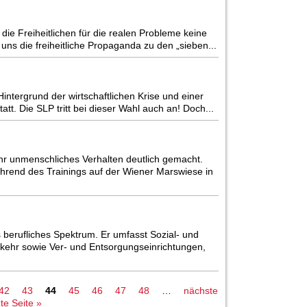
e Freiheitlichen für die realen Probleme keine
s die freiheitliche Propaganda zu den „sieben...
ntergrund der wirtschaftlichen Krise und einer
t. Die SLP tritt bei dieser Wahl auch an! Doch...
hr unmenschliches Verhalten deutlich gemacht.
rend des Trainings auf der Wiener Marswiese in
s berufliches Spektrum. Er umfasst Sozial- und
rkehr sowie Ver- und Entsorgungseinrichtungen,
42
43
44
45
46
47
48
…
nächste
zte Seite »