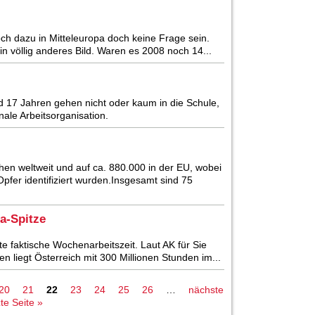
och dazu in Mitteleuropa doch keine Frage sein.
 völlig anderes Bild. Waren es 2008 noch 14...
nd 17 Jahren gehen nicht oder kaum in die Schule,
nale Arbeitsorganisation.
en weltweit und auf ca. 880.000 in der EU, wobei
fer identifiziert wurden.Insgesamt sind 75
a-Spitze
te faktische Wochenarbeitszeit. Laut AK für Sie
 liegt Österreich mit 300 Millionen Stunden im...
20
21
22
23
24
25
26
…
nächste
zte Seite »