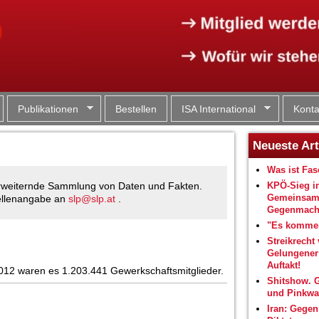
Jump to navigation
Publikationen
Bestellen
ISA International
Konta
Neueste Art
Was ist Fa
KPÖ-Sieg i
g erweiternde Sammlung von Daten und Fakten.
Gemeinsam
uellenangabe an
slp@slp.at
.
Gegenmacht
"Es kommen
Streikrecht 
Gelungene
Auftakt!
2012 waren es 1.203.441 Gewerkschaftsmitglieder.
Shitshow. 
und Pinkwa
Iran: Gegen