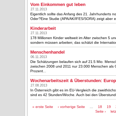
Vom Einkommen gut leben
27.11.2013
Eigentlich sollte das Anfang des 21. Jahrhunderts n
Oder?Eine Studie (APA/AK/IFES/SORA) zeigt aber ein
Kinderarbeit
27.11.2013
178 Millionen Kinder weltweit im Alter zwischen 5 u
sondern müssen arbeiten; das schätzt die Internatio
Menschenhandel
06.11.2013
Die Schätzungen belaufen sich auf 21.5 Mio. Mensch
zwischen 2008 und 2011 nur 23.000 Menschen als Op
Prozent...
Wochenarbeitszeit & Überstunden: Europ
27.08.2013
In Österreich gibt es im EU-Vergleich die zweithöchs
sind es 42 Stunden/Woche. Auch bei den Überstunden
Seiten
« erste Seite
‹ vorherige Seite
…
18
19
Seite ›
let