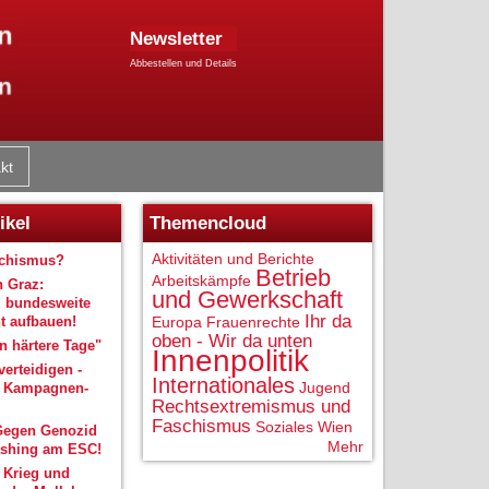
Newsletter
Abbestellen und Details
kt
ikel
Themencloud
Aktivitäten und Berichte
schismus?
Betrieb
Arbeitskämpfe
n Graz:
und Gewerkschaft
 bundesweite
Ihr da
 aufbauen!
Europa
Frauenrechte
oben - Wir da unten
 härtere Tage"
Innenpolitik
verteidigen -
Internationales
Jugend
r Kampagnen-
Rechtsextremismus und
Faschismus
Soziales
Wien
Gegen Genozid
Mehr
shing am ESC!
 Krieg und