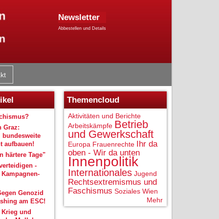
Newsletter
Abbestellen und Details
kt
ikel
Themencloud
Aktivitäten und Berichte
schismus?
Betrieb
Arbeitskämpfe
n Graz:
und Gewerkschaft
 bundesweite
Ihr da
 aufbauen!
Europa
Frauenrechte
oben - Wir da unten
 härtere Tage"
Innenpolitik
verteidigen -
Internationales
Jugend
r Kampagnen-
Rechtsextremismus und
Faschismus
Soziales
Wien
Gegen Genozid
Mehr
shing am ESC!
 Krieg und