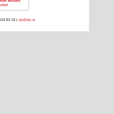
weder Mullahs
chie!
524 63 10 |
slp@slp.at