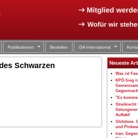
Jump to navigation
Publikationen
Bestellen
ISA International
Konta
Neueste Art
 des Schwarzen
Was ist Fa
KPÖ-Sieg i
Gemeinsam
Gegenmacht
"Es kommen
Streikrecht 
Gelungene
Auftakt!
Shitshow. 
und Pinkwa
Iran: Gegen