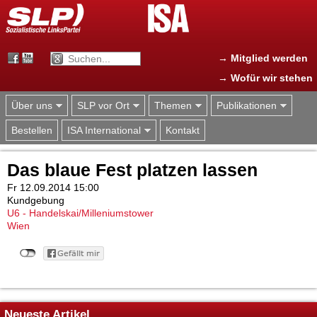
Jump to navigation
→ Mitglied werden
→ Wofür wir stehen
Über uns
SLP vor Ort
Themen
Publikationen
Bestellen
ISA International
Kontakt
Das blaue Fest platzen lassen
Fr 12.09.2014 15:00
Kundgebung
U6 - Handelskai/Milleniumstower
Wien
Neueste Artikel