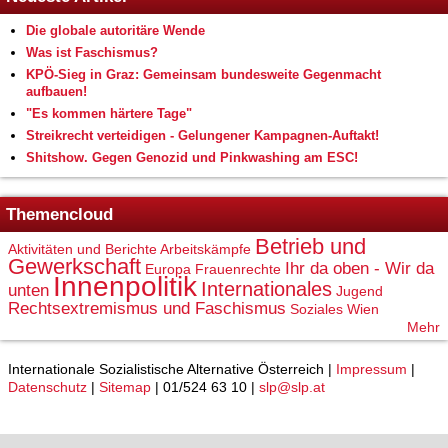
Die globale autoritäre Wende
Was ist Faschismus?
KPÖ-Sieg in Graz: Gemeinsam bundesweite Gegenmacht
aufbauen!
"Es kommen härtere Tage"
Streikrecht verteidigen - Gelungener Kampagnen-Auftakt!
Shitshow. Gegen Genozid und Pinkwashing am ESC!
Themencloud
Betrieb und
Aktivitäten und Berichte
Arbeitskämpfe
Gewerkschaft
Ihr da oben - Wir da
Europa
Frauenrechte
Innenpolitik
Internationales
unten
Jugend
Rechtsextremismus und Faschismus
Soziales
Wien
Mehr
Internationale Sozialistische Alternative Österreich |
Impressum
|
Datenschutz
|
Sitemap
| 01/524 63 10 |
slp@slp.at