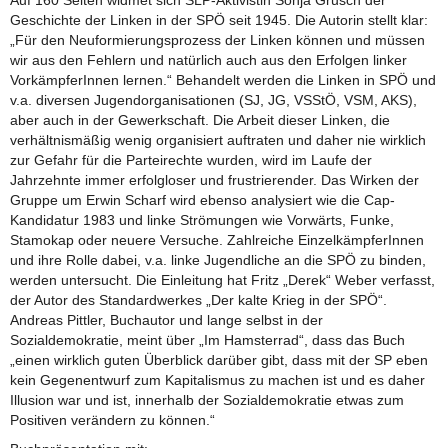
Geschichte der Linken in der SPÖ seit 1945. Die Autorin stellt klar:
„Für den Neuformierungsprozess der Linken können und müssen
wir aus den Fehlern und natürlich auch aus den Erfolgen linker
VorkämpferInnen lernen.“ Behandelt werden die Linken in SPÖ und
v.a. diversen Jugendorganisationen (SJ, JG, VSStÖ, VSM, AKS),
aber auch in der Gewerkschaft. Die Arbeit dieser Linken, die
verhältnismäßig wenig organisiert auftraten und daher nie wirklich
zur Gefahr für die Parteirechte wurden, wird im Laufe der
Jahrzehnte immer erfolgloser und frustrierender. Das Wirken der
Gruppe um Erwin Scharf wird ebenso analysiert wie die Cap-
Kandidatur 1983 und linke Strömungen wie Vorwärts, Funke,
Stamokap oder neuere Versuche. Zahlreiche EinzelkämpferInnen
und ihre Rolle dabei, v.a. linke Jugendliche an die SPÖ zu binden,
werden untersucht. Die Einleitung hat Fritz „Derek“ Weber verfasst,
der Autor des Standardwerkes „Der kalte Krieg in der SPÖ“.
Andreas Pittler, Buchautor und lange selbst in der
Sozialdemokratie, meint über „Im Hamsterrad“, dass das Buch
„einen wirklich guten Überblick darüber gibt, dass mit der SP eben
kein Gegenentwurf zum Kapitalismus zu machen ist und es daher
Illusion war und ist, innerhalb der Sozialdemokratie etwas zum
Positiven verändern zu können.“