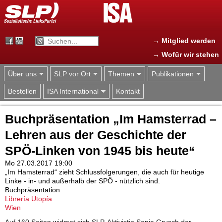
Jump to navigation
→ Mitglied werden
→ Wofür wir stehen
Über uns
SLP vor Ort
Themen
Publikationen
Bestellen
ISA International
Kontakt
Buchpräsentation „Im Hamsterrad –
Lehren aus der Geschichte der
SPÖ-Linken von 1945 bis heute“
Mo 27.03.2017 19:00
„Im Hamsterrad“ zieht Schlussfolgerungen, die auch für heutige
Linke - in- und außerhalb der SPÖ - nützlich sind.
Buchpräsentation
Librería Utopía
Wien
Auf 160 Seiten widmet sich SLP-Aktivistin Sonja Grusch der