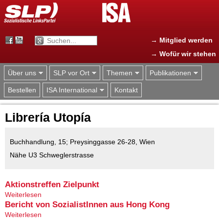
Jump to navigation
→ Mitglied werden
→ Wofür wir stehen
Über uns
SLP vor Ort
Themen
Publikationen
Bestellen
ISA International
Kontakt
Librería Utopía
Buchhandlung, 15; Preysinggasse 26-28, Wien
Nähe U3 Schweglerstrasse
Aktionstreffen Zielpunkt
Weiterlesen
über Aktionstreffen Zielpunkt
Bericht von SozialistInnen aus Hong Kong
Weiterlesen
über Bericht von SozialistInnen aus Hong Kong