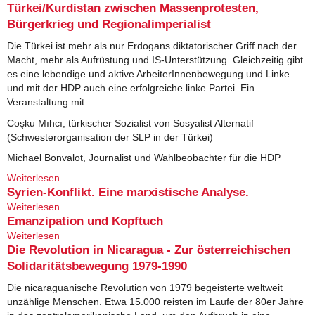
Türkei/Kurdistan zwischen Massenprotesten,
Bürgerkrieg und Regionalimperialist
Die Türkei ist mehr als nur Erdogans diktatorischer Griff nach der
Macht, mehr als Aufrüstung und IS-Unterstützung. Gleichzeitig gibt
es eine lebendige und aktive ArbeiterInnenbewegung und Linke
und mit der HDP auch eine erfolgreiche linke Partei. Ein
Veranstaltung mit
Coşku Mıhcı, türkischer Sozialist von Sosyalist Alternatif
(Schwesterorganisation der SLP in der Türkei)
Michael Bonvalot, Journalist und Wahlbeobachter für die HDP
Weiterlesen
über Türkei/Kurdistan zwischen Massenprotesten,
Bürgerkrieg und Regionalimperialist
Syrien-Konflikt. Eine marxistische Analyse.
Weiterlesen
über Syrien-Konflikt. Eine marxistische Analyse.
Emanzipation und Kopftuch
Weiterlesen
über Emanzipation und Kopftuch
Die Revolution in Nicaragua - Zur österreichischen
Solidaritätsbewegung 1979-1990
Die nicaraguanische Revolution von 1979 begeisterte weltweit
unzählige Menschen. Etwa 15.000 reisten im Laufe der 80er Jahre