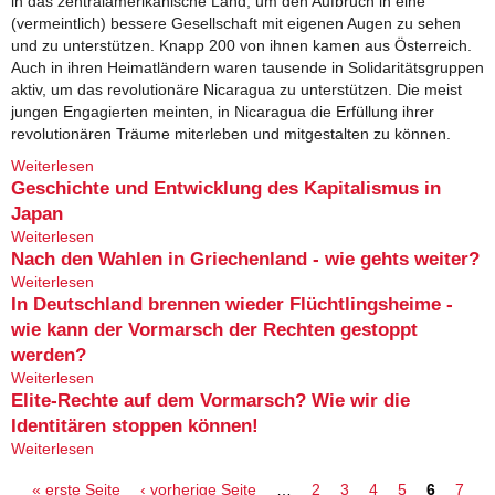
in das zentralamerikanische Land, um den Aufbruch in eine
(vermeintlich) bessere Gesellschaft mit eigenen Augen zu sehen
und zu unterstützen. Knapp 200 von ihnen kamen aus Österreich.
Auch in ihren Heimatländern waren tausende in Solidaritätsgruppen
aktiv, um das revolutionäre Nicaragua zu unterstützen. Die meist
jungen Engagierten meinten, in Nicaragua die Erfüllung ihrer
revolutionären Träume miterleben und mitgestalten zu können.
Weiterlesen
über Die Revolution in Nicaragua - Zur österreichischen
Solidaritätsbewegung 1979-1990
Geschichte und Entwicklung des Kapitalismus in
Japan
Weiterlesen
über Geschichte und Entwicklung des Kapitalismus in
Japan
Nach den Wahlen in Griechenland - wie gehts weiter?
Weiterlesen
über Nach den Wahlen in Griechenland - wie gehts
weiter?
In Deutschland brennen wieder Flüchtlingsheime -
wie kann der Vormarsch der Rechten gestoppt
werden?
Weiterlesen
über In Deutschland brennen wieder Flüchtlingsheime -
wie kann der Vormarsch der Rechten gestoppt werden?
Elite-Rechte auf dem Vormarsch? Wie wir die
Identitären stoppen können!
Weiterlesen
über Elite-Rechte auf dem Vormarsch? Wie wir die
Identitären stoppen können!
Seiten
« erste Seite
‹ vorherige Seite
…
2
3
4
5
6
7