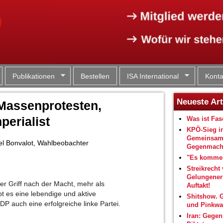
Jump to navigation
Publikationen
Bestellen
ISA International
Konta
Neueste Art
 Massenprotesten,
perialist
Was ist Fa
KPÖ-Sieg i
Gemeinsam
ael Bonvalot, Wahlbeobachter
Gegenmacht
"Es kommen
Streikrecht 
Gelungene
her Griff nach der Macht, mehr als
Auftakt!
bt es eine lebendige und aktive
Shitshow. 
 auch eine erfolgreiche linke Partei.
und Pinkwa
Iran: Gegen