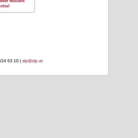
weder Mullahs
chie!
524 63 10 |
slp@slp.at