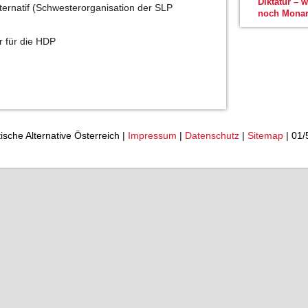
Diktatur – 
lternatif (Schwesterorganisation der SLP
noch Monar
r für die HDP
tische Alternative Österreich |
Impressum
|
Datenschutz
|
Sitemap
| 01/