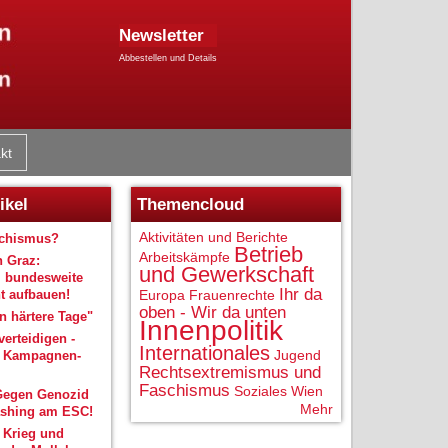
Newsletter
Abbestellen und Details
kt
ikel
Themencloud
Aktivitäten und Berichte
schismus?
Betrieb
Arbeitskämpfe
n Graz:
und Gewerkschaft
 bundesweite
Ihr da
 aufbauen!
Europa
Frauenrechte
oben - Wir da unten
 härtere Tage"
Innenpolitik
verteidigen -
Internationales
Jugend
r Kampagnen-
Rechtsextremismus und
Faschismus
Soziales
Wien
Gegen Genozid
Mehr
shing am ESC!
 Krieg und