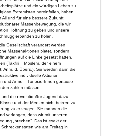
rbeitsplätze und ein würdiges Leben zu
ligiöse Extremisten hereinfallen, haben
Ali und für eine bessere Zukunft
volutionärer Massenbewegung, die wir
tion Hoffnung zu geben und unsere
Schmugglerbanden zu holen.
 die Gesellschaft verändert werden
ische Massenaktionen bietet, sondern
offnungen auf die Linke gesetzt hatten,
len (Takfiri = Moslem, der einem
; Anm. d. Übers.). Sie werden dann die
struktive individuelle Aktionen
nnen und Arme – TunesierInnen genauso
erden zahlen müssen.
e und die revolutionäre Jugend dazu
Klasse und der Medien nicht beirren zu
terung zu erzeugen. Sie mahnen die
und verlangen, dass wir mit unseren
gung „brechen“. Das ist exakt der
n Schreckenstaten wie am Freitag in