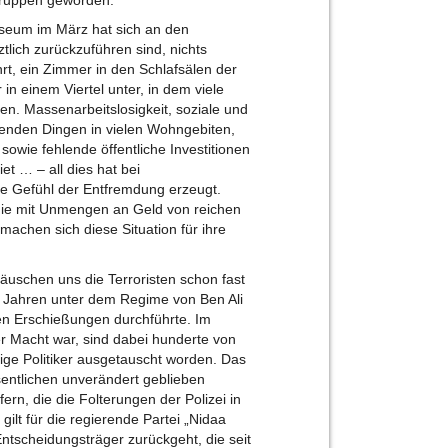
useum im März hat sich an den
tlich zurückzuführen sind, nichts
rt, ein Zimmer in den Schlafsälen der
n einem Viertel unter, in dem viele
ren. Massenarbeitslosigkeit, soziale und
genden Dingen in vielen Wohngebiten,
wie fehlende öffentliche Investitionen
t … – all dies hat bei
fe Gefühl der Entfremdung erzeugt.
 die mit Unmengen an Geld von reichen
machen sich diese Situation für ihre
äuschen uns die Terroristen schon fast
r Jahren unter dem Regime von Ben Ali
ien Erschießungen durchführte. Im
er Macht war, sind dabei hunderte von
ge Politiker ausgetauscht worden. Das
sentlichen unverändert geblieben
ern, die die Folterungen der Polizei in
ilt für die regierende Partei „Nidaa
 Entscheidungsträger zurückgeht, die seit