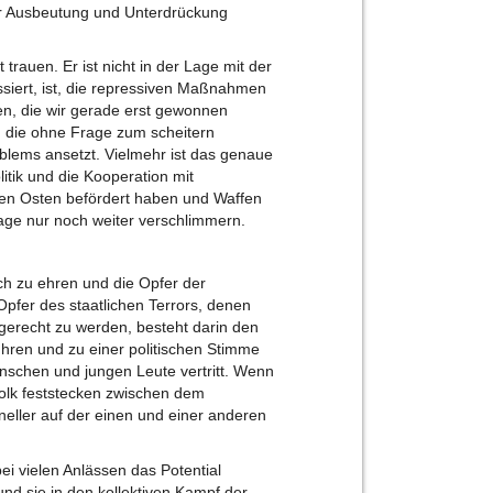
r Ausbeutung und Unterdrückung
rauen. Er ist nicht in der Lage mit der
ssiert, ist, die repressiven Maßnahmen
ren, die wir gerade erst gewonnen
, die ohne Frage zum scheitern
Problems ansetzt. Vielmehr ist das genaue
litik und die Kooperation mit
ahen Osten befördert haben und Waffen
Lage nur noch weiter verschlimmern.
ich zu ehren und die Opfer der
pfer des staatlichen Terrors, denen
 gerecht zu werden, besteht darin den
ühren und zu einer politischen Stimme
schen und jungen Leute vertritt. Wenn
Volk feststecken zwischen dem
eller auf der einen und einer anderen
 vielen Anlässen das Potential
nd sie in den kollektiven Kampf der