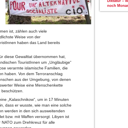
Diktatur – 
noch Monar
en ist, zählen auch viele
dlichste Weise von der
ristInnen haben das Land bereits
 für diese Gewalttat übernommen hat,
ändischen TouristInnen um „Ungläubige“
lose verarmte islamische Familien, die
gen haben. Von dem Terroranschlag
Menschen aus der Umgebung, von denen
nswerter Weise eine Menschenkette
u beschützen.
eine „Kalaschnikow“, um in 17 Minuten
n, dass er wusste, wie man eine solche
en werden in den sich ausweitenden
et bzw. mit Waffen versorgt. Libyen ist
er NATO zum Drehkreuz für alle
Gruppen geworden.