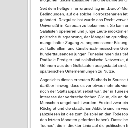
Seit dem heftigen Terroranschlag im „Bardo“-M
Bedingungen, auf die solche Horrorszenarien letz
geändert. Rezgui selbst wurde das Recht verweh
Universität in Kairouan zu bekommen. So kam er i
Salafisten operieren und junge Leute indoktrinie
politische Ausgrenzung, der Mangel an grundle
mangelhafter Zugang zu angemessener Bildung so
auf kulturellem und künstlerisch-musischem Gebie
hunderttausenden jungen TunesierInnen das tie
Radikale Prediger und salafistische Netzwerke,
Gönnern aus den Golfstaaten ausgestattet sind, 
spalterischen Unternehmungen zu Nutze.
Angesichts dieses erneuten Blutbads in Sousse t
darüber hinweg, dass es vor etwas mehr als vie
noch der Stattsapparat selbst war, der in Tunes
Interesse der verbrecherischen Clique, die an d
Menschen umgebracht worden. Es sind zwar eini
Rückgrat und die staatlichen Abläufe sind im we
(abzulesen ist dies zum Beispiel an den Todesopf
den letzten Monaten gefordert haben). Dasselbe g
Tounes“, die in direkter Linie auf die politischen