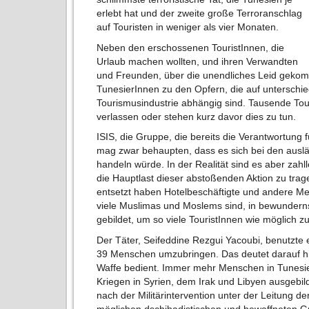
erlebt hat und der zweite große Terroranschlag
auf Touristen in weniger als vier Monaten.
Neben den erschossenen TouristInnen, die
Urlaub machen wollten, und ihren Verwandten
und Freunden, über die unendliches Leid gekomm
TunesierInnen zu den Opfern, die auf unterschie
Tourismusindustrie abhängig sind. Tausende Tou
verlassen oder stehen kurz davor dies zu tun.
ISIS, die Gruppe, die bereits die Verantwortung
mag zwar behaupten, dass es sich bei den ausl
handeln würde. In der Realität sind es aber zahl
die Hauptlast dieser abstoßenden Aktion zu tra
entsetzt haben Hotelbeschäftigte und andere 
viele Muslimas und Moslems sind, in bewunder
gebildet, um so viele TouristInnen wie möglich z
Der Täter, Seifeddine Rezgui Yacoubi, benutzte 
39 Menschen umzubringen. Das deutet darauf hi
Waffe bedient. Immer mehr Menschen in Tunesi
Kriegen in Syrien, dem Irak und Libyen ausgebild
nach der Militärintervention unter der Leitung d
möglichen dschihadistischen und bewaffneten 