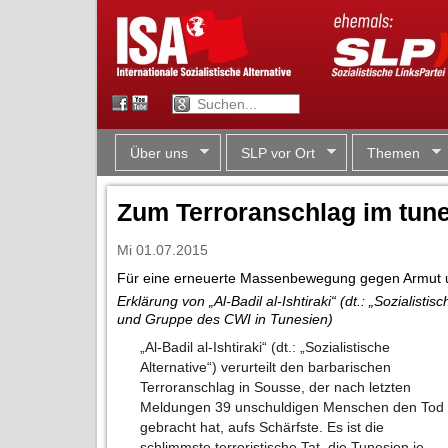
Über uns
SLP vor Ort
Themen
Zum Terroranschlag im tun
Mi 01.07.2015
Für eine erneuerte Massenbewegung gegen Armut u
Erklärung von „Al-Badil al-Ishtiraki“ (dt.: „Sozialist
und Gruppe des CWI in Tunesien)
„Al-Badil al-Ishtiraki“ (dt.: „Sozialistische
Alternative“) verurteilt den barbarischen
Terroranschlag in Sousse, der nach letzten
Meldungen 39 unschuldigen Menschen den Tod
gebracht hat, aufs Schärfste. Es ist die
schlimmste terroristische Tat, die Tunesien je