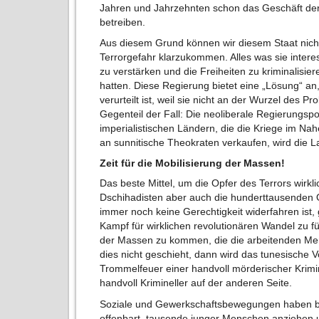
Jahren und Jahrzehnten schon das Geschäft de
betreiben.
Aus diesem Grund können wir diesem Staat nicht t
Terrorgefahr klarzukommen. Alles was sie intere
zu verstärken und die Freiheiten zu kriminalisie
hatten. Diese Regierung bietet eine „Lösung“ an
verurteilt ist, weil sie nicht an der Wurzel des 
Gegenteil der Fall: Die neoliberale Regierungspo
imperialistischen Ländern, die die Kriege im N
an sunnitische Theokraten verkaufen, wird die 
Zeit für die Mobilisierung der Massen!
Das beste Mittel, um die Opfer des Terrors wirkl
Dschihadisten aber auch die hunderttausenden O
immer noch keine Gerechtigkeit widerfahren ist,
Kampf für wirklichen revolutionären Wandel zu f
der Massen zu kommen, die die arbeitenden Men
dies nicht geschieht, dann wird das tunesische 
Trommelfeuer einer handvoll mörderischer Krimin
handvoll Krimineller auf der anderen Seite.
Soziale und Gewerkschaftsbewegungen haben bei
offenbart, tausende junger Menschen anziehen u