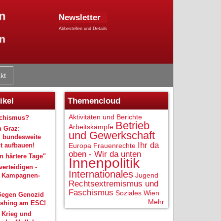
Newsletter
Abbestellen und Details
kt
ikel
Themencloud
Aktivitäten und Berichte
schismus?
Betrieb
Arbeitskämpfe
n Graz:
und Gewerkschaft
 bundesweite
Ihr da
 aufbauen!
Europa
Frauenrechte
oben - Wir da unten
 härtere Tage"
Innenpolitik
verteidigen -
Internationales
Jugend
r Kampagnen-
Rechtsextremismus und
Faschismus
Soziales
Wien
Gegen Genozid
Mehr
shing am ESC!
 Krieg und