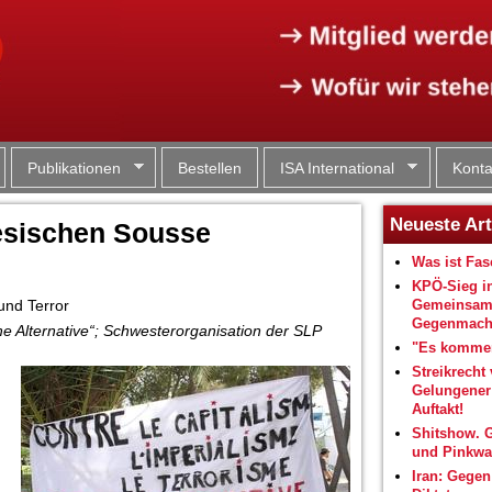
Jump to navigation
Publikationen
Bestellen
ISA International
Konta
Neueste Art
esischen Sousse
Was ist Fa
KPÖ-Sieg i
nd Terror
Gemeinsam
Gegenmacht
ische Alternative“; Schwesterorganisation der SLP
"Es kommen
Streikrecht 
Gelungene
Auftakt!
Shitshow. 
und Pinkwa
Iran: Gegen