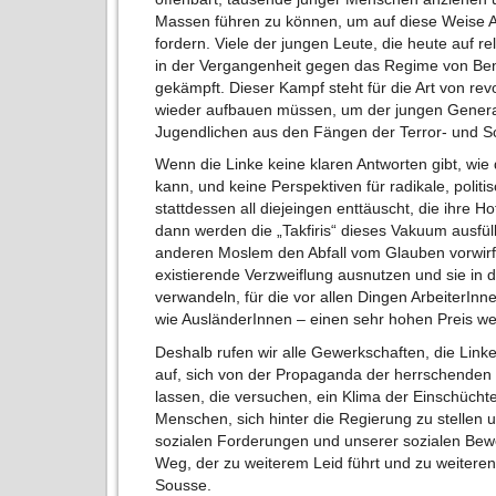
Massen führen zu können, um auf diese Weise A
fordern. Viele der jungen Leute, die heute auf re
in der Vergangenheit gegen das Regime von Ben 
gekämpft. Dieser Kampf steht für die Art von re
wieder aufbauen müssen, um der jungen Genera
Jugendlichen aus den Fängen der Terror- und 
Wenn die Linke keine klaren Antworten gibt, wie
kann, und keine Perspektiven für radikale, polit
stattdessen all diejeingen enttäuscht, die ihre H
dann werden die „Takfiris“ dieses Vakuum ausfül
anderen Moslem den Abfall vom Glauben vorwirft
existierende Verzweiflung ausnutzen und sie in de
verwandeln, für die vor allen Dingen ArbeiterI
wie AusländerInnen – einen sehr hohen Preis w
Deshalb rufen wir alle Gewerkschaften, die Link
auf, sich von der Propaganda der herrschenden 
lassen, die versuchen, ein Klima der Einschüch
Menschen, sich hinter die Regierung zu stellen 
sozialen Forderungen und unserer sozialen Bewe
Weg, der zu weiterem Leid führt und zu weitere
Sousse.