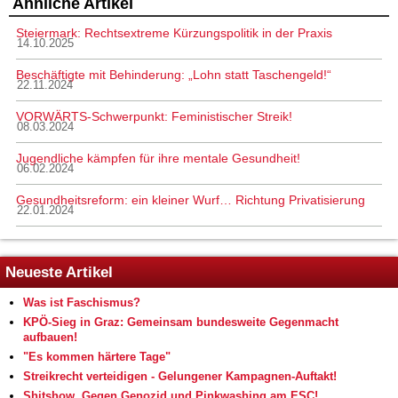
Ähnliche Artikel
Steiermark: Rechtsextreme Kürzungspolitik in der Praxis
14.10.2025
Beschäftigte mit Behinderung: „Lohn statt Taschengeld!“
22.11.2024
VORWÄRTS-Schwerpunkt: Feministischer Streik!
08.03.2024
Jugendliche kämpfen für ihre mentale Gesundheit!
06.02.2024
Gesundheitsreform: ein kleiner Wurf… Richtung Privatisierung
22.01.2024
Neueste Artikel
Was ist Faschismus?
KPÖ-Sieg in Graz: Gemeinsam bundesweite Gegenmacht
aufbauen!
"Es kommen härtere Tage"
Streikrecht verteidigen - Gelungener Kampagnen-Auftakt!
Shitshow. Gegen Genozid und Pinkwashing am ESC!