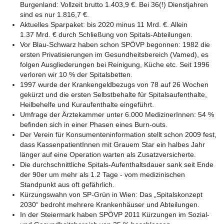
Burgenland: Vollzeit brutto 1.403,9 €. Bei 36(!) Dienstjahren
sind es nur 1.816,7 €.
Aktuelles Sparpaket: bis 2020 minus 11 Mrd. €. Allein
1.37 Mrd. € durch Schließung von Spitals-Abteilungen.
Vor Blau-Schwarz haben schon SPÖVP begonnen: 1982 die
ersten Privatisierungen im Gesundheitsbereich (Vamed), es
folgen Ausgliederungen bei Reinigung, Küche etc. Seit 1996
verloren wir 10 % der Spitalsbetten.
1997 wurde der Krankengeldbezugs von 78 auf 26 Wochen
gekürzt und die ersten Selbstbehalte für Spitalsaufenthalte,
Heilbehelfe und Kuraufenthalte eingeführt.
Umfrage der Ärztekammer unter 6.000 MedizinerInnen: 54 %
befinden sich in einer Phasen eines Burn-outs.
Der Verein für Konsumenteninformation stellt schon 2009 fest,
dass KassenpatientInnen mit Grauem Star ein halbes Jahr
länger auf eine Operation warten als Zusatzversicherte.
Die durchschnittliche Spitals-Aufenthaltsdauer sank seit Ende
der 90er um mehr als 1.2 Tage - vom medizinischen
Standpunkt aus oft gefährlich.
Kürzungswahn von SP-Grün in Wien: Das „Spitalskonzept
2030“ bedroht mehrere Krankenhäuser und Abteilungen.
In der Steiermark haben SPÖVP 2011 Kürzungen im Sozial-