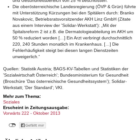
und Gesundheitsbereich von 25 % beschlossen.
Die oberösterreichische Landesregierung (ÖVP & Grün) führte
mit Unterstützung Kürzungen bei den Spitälern durch: Branko
Novakovic, Betriebsratsvorsitzender AKH Linz GmbH (Zitate
aus einem Interview der 'Solidar-Werkstatt'): „Mit der
Spitalsreform 2 ist z.B. die Dermatologieabteilung im AKH um
50 % reduziert worden […] Ein Arzt verbringt durchschnittlich
220, 240 Stunden monatlich im Krankenhaus. […] Die
Fehlerhäufigkeit steigt bei diesen langen Dienstzeiten
unweigerlich.“
Quellen: Statistik Austria; BAGS-KV-Tabellen und Statistiken der
'Sozialwirtschaft Österreich'; Bundesministerium für Gesundheit
(Broschüre 'Das österreichische Gesundheitssystem'); Solidar-
Werkstatt; 'Der Standard'; VKI.
Mehr zum Thema:
Soziales
Erscheint in Zeitungsausgabe:
Vorwärts 222 - Oktober 2013