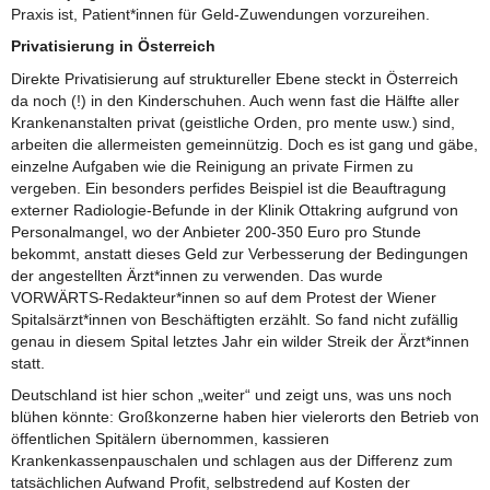
Praxis ist, Patient*innen für Geld-Zuwendungen vorzureihen.
Privatisierung in Österreich
Direkte Privatisierung auf struktureller Ebene steckt in Österreich
da noch (!) in den Kinderschuhen. Auch wenn fast die Hälfte aller
Krankenanstalten privat (geistliche Orden, pro mente usw.) sind,
arbeiten die allermeisten gemeinnützig. Doch es ist gang und gäbe,
einzelne Aufgaben wie die Reinigung an private Firmen zu
vergeben. Ein besonders perfides Beispiel ist die Beauftragung
externer Radiologie-Befunde in der Klinik Ottakring aufgrund von
Personalmangel, wo der Anbieter 200-350 Euro pro Stunde
bekommt, anstatt dieses Geld zur Verbesserung der Bedingungen
der angestellten Ärzt*innen zu verwenden. Das wurde
VORWÄRTS-Redakteur*innen so auf dem Protest der Wiener
Spitalsärzt*innen von Beschäftigten erzählt. So fand nicht zufällig
genau in diesem Spital letztes Jahr ein wilder Streik der Ärzt*innen
statt.
Deutschland ist hier schon „weiter“ und zeigt uns, was uns noch
blühen könnte: Großkonzerne haben hier vielerorts den Betrieb von
öffentlichen Spitälern übernommen, kassieren
Krankenkassenpauschalen und schlagen aus der Differenz zum
tatsächlichen Aufwand Profit, selbstredend auf Kosten der