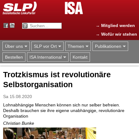
Jump to navigation
→ Mitglied werden
→ Wofür wir stehen
Über uns
SLP vor Ort
Themen
Publikationen
Bestellen
ISA International
Kontakt
Trotzkismus ist revolutionäre
Selbstorganisation
Sa 15.08.2020
Lohnabhängige Menschen können sich nur selber befreien.
Deshalb brauchen sie ihre eigene unabhängige, revolutionäre
Organisation
Christian Bunke