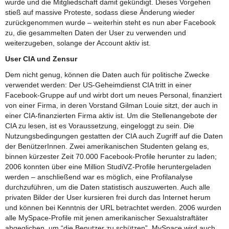
wurde und die Mitgliedschaft damit gekündigt. Dieses Vorgehen
stieß auf massive Proteste, sodass diese Änderung wieder
zurückgenommen wurde – weiterhin steht es nun aber Facebook
zu, die gesammelten Daten der User zu verwenden und
weiterzugeben, solange der Account aktiv ist.
User CIA und Zensur
Dem nicht genug, können die Daten auch für politische Zwecke
verwendet werden: Der US-Geheimdienst CIA tritt in einer
Facebook-Gruppe auf und wirbt dort um neues Personal, finanziert
von einer Firma, in deren Vorstand Gilman Louie sitzt, der auch in
einer CIA-finanzierten Firma aktiv ist. Um die Stellenangebote der
CIA zu lesen, ist es Voraussetzung, eingeloggt zu sein. Die
Nutzungsbedingungen gestatten der CIA auch Zugriff auf die Daten
der BenützerInnen. Zwei amerikanischen Studenten gelang es,
binnen kürzester Zeit 70.000 Facebook-Profile herunter zu laden;
2006 konnten über eine Million StudiVZ-Profile heruntergeladen
werden – anschließend war es möglich, eine Profilanalyse
durchzuführen, um die Daten statistisch auszuwerten. Auch alle
privaten Bilder der User kursieren frei durch das Internet herum
und können bei Kenntnis der URL betrachtet werden. 2006 wurden
alle MySpace-Profile mit jenen amerikanischer Sexualstraftäter
abgeglichen, um “die Benutzer zu schützen”. MySpace wird auch