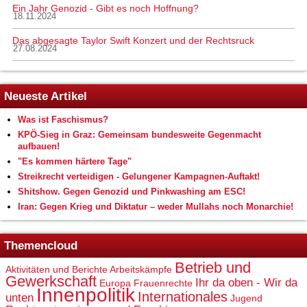
Ein Jahr Genozid - Gibt es noch Hoffnung?
18.11.2024
Das abgesagte Taylor Swift Konzert und der Rechtsruck
27.08.2024
Neueste Artikel
Was ist Faschismus?
KPÖ-Sieg in Graz: Gemeinsam bundesweite Gegenmacht
aufbauen!
"Es kommen härtere Tage"
Streikrecht verteidigen - Gelungener Kampagnen-Auftakt!
Shitshow. Gegen Genozid und Pinkwashing am ESC!
Iran: Gegen Krieg und Diktatur – weder Mullahs noch Monarchie!
Themencloud
Betrieb und
Aktivitäten und Berichte
Arbeitskämpfe
Gewerkschaft
Ihr da oben - Wir da
Europa
Frauenrechte
Innenpolitik
Internationales
unten
Jugend