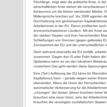
Flüchtlinge, zeigt aber die politische Krise, in d
wirtschaftlichen Krise stehen die verschiedenen
Konkurrenz um die kleiner werdenden Märkte. D
Widersprüche brechen auf. Vor 2008 agierten die
Durchsetzung von gemeinsamen Kapitalinteress
ArbeiterInnen in der EU. Davon profitierten auc
ärmeren/schwächeren Ländern. Mit der Krise wu
der starken Staaten und ihrer herrschenden Kl
Schließungen von Grenzen (gegen geltendes EU-
Zerrissenheit der EU und die unterschiedlichen 
Doch während einerseits die EU zerfällt, arbeitet
zusammen. Gegen den IS oder Putin haben die
Spätestens wenn es um den lukrativen Wiedera
russischem Gas geht werden diese Spannungen 
Eine (Teil-) Auflösung der EU käme für MarxistI
Kapitalismus kann – gerade wegen seiner Krisenha
überwinden. Wenn die Union der Herrschenden z
automatische Verbesserung für die ArbeiterInnen
„Lösungen“ der letzten Jahren brachten keine V
brauchen eine neue Union, eine der ArbeiterInn
brauchen die vereinigten sozialistischen Staate