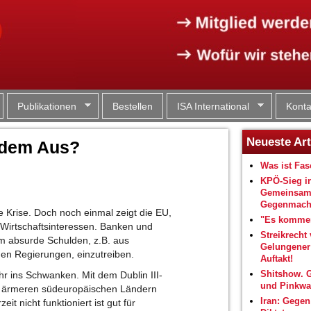
Jump to navigation
Publikationen
Bestellen
ISA International
Konta
Neueste Art
 dem Aus?
Was ist Fa
KPÖ-Sieg i
Gemeinsam
Gegenmacht
die Krise. Doch noch einmal zeigt die EU,
"Es kommen
 Wirtschaftsinteressen. Banken und
Streikrecht 
m absurde Schulden, z.B. aus
Gelungene
gen Regierungen, einzutreiben.
Auftakt!
Shitshow. 
hr ins Schwanken. Mit dem Dublin III-
und Pinkwa
en ärmeren südeuropäischen Ländern
Iran: Gegen
 nicht funktioniert ist gut für