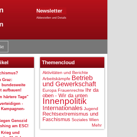
Newsletter
Abbestellen und Details
kt
ikel
Themencloud
Aktivitäten und Berichte
schismus?
Betrieb
Arbeitskämpfe
n Graz:
und Gewerkschaft
 bundesweite
Ihr da
 aufbauen!
Europa
Frauenrechte
oben - Wir da unten
 härtere Tage"
Innenpolitik
verteidigen -
Internationales
Jugend
r Kampagnen-
Rechtsextremismus und
Faschismus
Soziales
Wien
Gegen Genozid
Mehr
shing am ESC!
 Krieg und