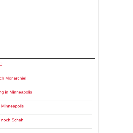
C!
och Monarchie!
ng in Minneapolis
n Minneapolis
ah noch Schah!