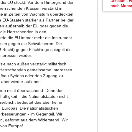
Diktatur – 
er die EU steckt. Vor dem Hintergrund der
noch Monar
 herrschenden Klassen verstärkt in
ie in Zeiten von Wachstum überdeckten
 EU-Staaten stärker als Partner bei der
en außerhalb der EU oder gegen die
h die Herrschenden in den
rde die EU immer mehr ein Instrument
assen gegen die Schwächeren. Die
Recht) gegen Flüchtlinge spiegelt die
Interessen wieder.
 sie nach außen verstärkt militärisch
 Herrschenden gemeinsame Interessen.
ufbau Syriens oder den Zugang zu
aber wieder aufleben.
nnen nicht überraschend. Denn der
ftigkeit – die Nationalstaaten nicht
erbricht bedeutet das aber keine
 Europas. Die nationalistischen
erbesserungen - im Gegenteil. Wir
en, geformt aus dem Widerstand. Wir
n von Europa!