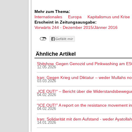
Mehr zum Thema:
Internationales
Europa
Kapitalismus und Krise
Erscheint in Zeitungsausgabe:
Vorwärts 244 - Dezember 2015/Jänner 2016
Ähnliche Artikel
Shitshow. Gegen Genozid und Pinkwashing am ES
12.05.2026
Iran: Gegen Krieg und Diktatur – weder Mullahs n
03.03.2026
„ICE OUT!“ – Bericht über die Widerstandsbewegu
04.02.2026
“ICE OUT!” A report on the resistance movement i
04.02.2026
Iran: Solidarität mit dem Aufstand - weder Ayatoll
14.01.2026