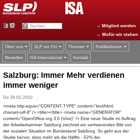
Jump to navigation
→ Mitglied werden
→ Wofür wir stehen
Über uns
SLP vor Ort
Themen
Publikationen
Bestellen
ISA International
Kontakt
Salzburg: Immer Mehr verdienen
immer weniger
Do 28.01.2010
<meta http-equiv="CONTENT-TYPE" content="text/html;
charset=utf-8" /> <title></title> <meta name="GENERATOR"
content="OpenOffice.org 3.0 (Unix)" /> Eine neue Studie im Auftrag
der Arbeiterkammer Salzburg zeichnet ein verheerendes Bild von
der sozialen Situation im Bundesland Salzburg. So geht aus der
Studie hervor, dass mehr als die Hälfte - 52% der