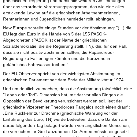
griechischen Regierung und damit alle weiteren Abstimmungen
über das verordnete Verarmungsprogramm, das wie eine alles
erstickende Lawine auf die griechischen ArbeitnehmerInnen,
RentnerInnen und Jugendlichen hernieder rollt, abhingen.
New Europe schreibt einige Stunden vor der Abstimmung: "(...) die
EU legt den Euro in die Hände von 5 der 155 PASOK-
Abgeordneten (PASOK ist der Name der griechischen
Sozialdemokratie, die die Regierung stellt, TN), die, für den Fall,
dass sie nicht positiv abstimmen sollten, die Papandreou-
Regierung zu Fall bringen könnten und die Eurozone in
gefährliches Fahrwasser treiben.“
Der EU-Observer spricht von der wichtigsten Abstimmung im
griechischen Parlament seit dem Ende der Militärdiktatur 1974.
Und um deutlich zu machen, dass die Abstimmung tatsächlich eine
"Leben oder Tod"- Dimension hat, mit der vor allen Dingen die
Opposition der Bevölkerung verunsichert werden soll, legt der
griechische Vizepremier Theodoroas Pangalos noch einen drauf :
„Eine Rückkehr zur Drachme (griechische Währung vor der
Einführung des Euro, TN) würde bedeuten, dass die Banken am
darauffolgenden Tag belagert würden von ängstlichen Menschen,
die versuchen ihr Geld abzuheben. Die Armee müsste eingesetzt