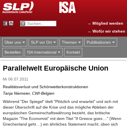
Jump to navigation
→ Mitglied werden
→ Wofür wir stehen
Über uns
SLP vor Ort
Themen
Publikationen
Bestellen
ISA International
Kontakt
Parallelwelt Europäische Union
Mi 06.07.2011
Realitätsverlust und Schönwetterkonstruktionen
Tanja Niemeier, CWI-Belgien
Während "Der Spiegel" titelt "Plötzlich und erwartet" und sich mit
dieser Überschrift auf die Krise und das mögliche Ableben der
europäischen Gemeinschaftswährung bezieht, das britische
Magazin "The Economist" mit dem Titel "If Greece goes...." (Wenn
Griechenland geht....) ein ähnliches Statement macht, üben sich