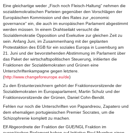
Eine gleichartige weder „Fisch noch Fleisch-Haltung“ nehmen die
sozialdemokratischen Parteien gegenüber den Vorschlägen der
Europäischen Kommission und des Rates zur „economic
governance“ ein, die auch im europäischen Parlament abgestimmt
werden müssen. In einem Drahtseilakt versucht die
Sozialdemokratie Opposition und Exekutive zur gleichen Zeit zu
sein. Anfang Juni, im Zusammenhang mit der geplanten
Protestaktion des EGB für ein soziales Europa in Luxemburg am
21. Juni und der bevorstehenden Abstimmung im Parlament über
das Paket der wirtschaftspolitischen Steuerung, initiierten die
Fraktionen der Sozialdemokraten und Grünen eine
Unterschriftenkampagne gegen letztere.
(
http://www.changeforeurope.eu/de
)
Zu den Erstunterzeichnern gehört der Fraktionsvorsitzende der
Sozialdemokraten im Europaparlament, Martin Schulz und der
Fraktionsvorsitzende der Grünen, Daniel Cohn-Bendit.
Fehlen nur noch die Unterschriften von Papandreou, Zapatero und
dem ehemaligen portugiesischen Premier Socrates, um die
Schizophrenie komplett zu machen.
Elf Abgeordnete der Fraktion der GUE/NGL Fraktion im
europäischen Parlament haben auf Initiative Paul Murphys einen