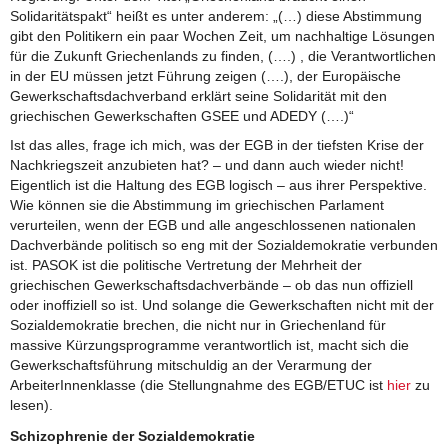
Solidaritätspakt“ heißt es unter anderem: „(…) diese Abstimmung
gibt den Politikern ein paar Wochen Zeit, um nachhaltige Lösungen
für die Zukunft Griechenlands zu finden, (….) , die Verantwortlichen
in der EU müssen jetzt Führung zeigen (….), der Europäische
Gewerkschaftsdachverband erklärt seine Solidarität mit den
griechischen Gewerkschaften GSEE und ADEDY (….)“
Ist das alles, frage ich mich, was der EGB in der tiefsten Krise der
Nachkriegszeit anzubieten hat? – und dann auch wieder nicht!
Eigentlich ist die Haltung des EGB logisch – aus ihrer Perspektive.
Wie können sie die Abstimmung im griechischen Parlament
verurteilen, wenn der EGB und alle angeschlossenen nationalen
Dachverbände politisch so eng mit der Sozialdemokratie verbunden
ist. PASOK ist die politische Vertretung der Mehrheit der
griechischen Gewerkschaftsdachverbände – ob das nun offiziell
oder inoffiziell so ist. Und solange die Gewerkschaften nicht mit der
Sozialdemokratie brechen, die nicht nur in Griechenland für
massive Kürzungsprogramme verantwortlich ist, macht sich die
Gewerkschaftsführung mitschuldig an der Verarmung der
ArbeiterInnenklasse (die Stellungnahme des EGB/ETUC ist
hier
zu
lesen).
Schizophrenie der Sozialdemokratie