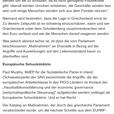
werden um sie zu schützen, da es nicht genügend Polizeikräfte
gibt. überall würden Unruhen entstehen, die Geschäfte würden leer
sein und einige Menschen würden sich aus dem Fenster stürzen".
Niemand wird bestreiten, dass die Lage in Griechenland ernst ist.
Zu diesem Zeitpunkt ist es schwierig einzuschätzen, wann und wie
Griechenland unter dem Schuldenberg zusammenbrechen wird,
den Euro verlässt und wie die Menschen darauf reagieren werden.
Was jedoch absolut sicher ist, ist dass die vom Parlament
beschlossenen „Maßnahmen“ an Dramatik in Bezug auf die
Angriffe und Auswirkungen auf den Lebensstandard kaum zu
übertreffen sind.
Europäische Schockdoktrin
Paul Murphy, MdEP für die Sozialistische Partei in Irland
(Schwesterpartei der SAV) bezeichnete die Angriffe, die der
europäischen Arbeiterklasse in den PIGS-Ländern im Kontext der
„Haushaltskonsolidierung und der economic governance
(wirtschaftspolitische Steuerung)“ aufgebürdet werden unlängst als
Europäische Schockdoktrin. Und er hat Recht.
Der Katalog an Maßnahmen, der durch das griechische Parlament
verabschiedet wurde, um die nächste Scheibe aus dem EU/IWF-