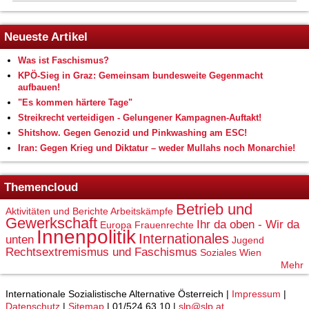
Neueste Artikel
Was ist Faschismus?
KPÖ-Sieg in Graz: Gemeinsam bundesweite Gegenmacht
aufbauen!
"Es kommen härtere Tage"
Streikrecht verteidigen - Gelungener Kampagnen-Auftakt!
Shitshow. Gegen Genozid und Pinkwashing am ESC!
Iran: Gegen Krieg und Diktatur – weder Mullahs noch Monarchie!
Themencloud
Betrieb und
Aktivitäten und Berichte
Arbeitskämpfe
Gewerkschaft
Ihr da oben - Wir da
Europa
Frauenrechte
Innenpolitik
Internationales
unten
Jugend
Rechtsextremismus und Faschismus
Soziales
Wien
Mehr
Internationale Sozialistische Alternative Österreich |
Impressum
|
Datenschutz
|
Sitemap
| 01/524 63 10 |
slp@slp.at