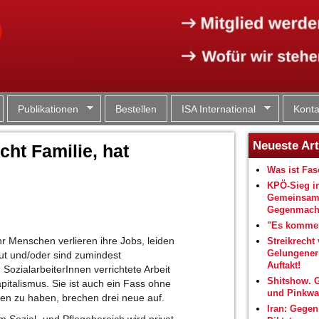
Jump to navigation
Publikationen
Bestellen
ISA International
Konta
Neueste Art
cht Familie, hat
Was ist Fa
KPÖ-Sieg i
Gemeinsam
Gegenmacht
"Es kommen
r Menschen verlieren ihre Jobs, leiden
Streikrecht 
Gelungene
ut und/oder sind zumindest
Auftakt!
SozialarbeiterInnen verrichtete Arbeit
Shitshow. 
italismus. Sie ist auch ein Fass ohne
und Pinkwa
n zu haben, brechen drei neue auf.
Iran: Gegen
m Sozial- und Pflegebereich wird privat