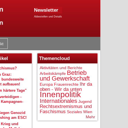
Newsletter
Abbestellen und Details
kt
ikel
Themencloud
Aktivitäten und Berichte
schismus?
Betrieb
Arbeitskämpfe
n Graz:
und Gewerkschaft
 bundesweite
Ihr da
 aufbauen!
Europa
Frauenrechte
oben - Wir da unten
 härtere Tage"
Innenpolitik
verteidigen -
Internationales
Jugend
r Kampagnen-
Rechtsextremismus und
Faschismus
Soziales
Wien
Gegen Genozid
Mehr
shing am ESC!
 Krieg und