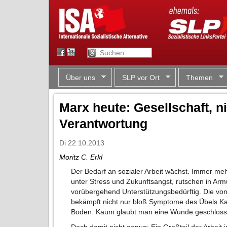
Über uns
SLP vor Ort
Themen
Marx heute: Gesellschaft, ni
Verantwortung
Di 22.10.2013
Moritz C. Erkl
Der Bedarf an sozialer Arbeit wächst. Immer meh
unter Stress und Zukunftsangst, rutschen in Arm
vorübergehend Unterstützungsbedürftig. Die von 
bekämpft nicht nur bloß Symptome des Übels Kap
Boden. Kaum glaubt man eine Wunde geschlosse
Doch damit nicht genug: Ein Großteil der Arbeit i