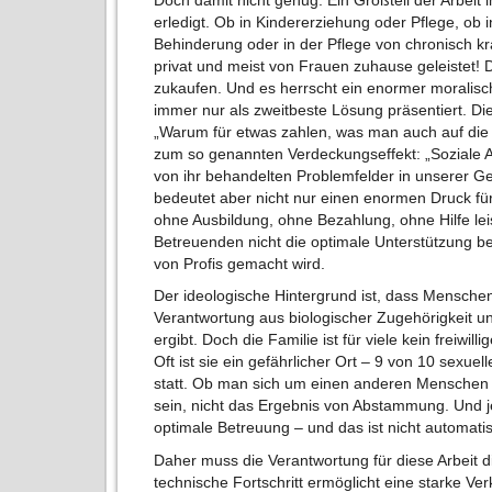
erledigt. Ob in Kindererziehung oder Pflege, ob
Behinderung oder in der Pflege von chronisch kr
privat und meist von Frauen zuhause geleistet!
zukaufen. Und es herrscht ein enormer moralis
immer nur als zweitbeste Lösung präsentiert. Di
„Warum für etwas zahlen, was man auch auf die 
zum so genannten Verdeckungseffekt: „Soziale A
von ihr behandelten Problemfelder in unserer Ge
bedeutet aber nicht nur einen enormen Druck für 
ohne Ausbildung, ohne Bezahlung, ohne Hilfe lei
Betreuenden nicht die optimale Unterstützung b
von Profis gemacht wird.
Der ideologische Hintergrund ist, dass Menschen
Verantwortung aus biologischer Zugehörigkeit u
ergibt. Doch die Familie ist für viele kein frei
Oft ist sie ein gefährlicher Ort – 9 von 10 sexuel
statt. Ob man sich um einen anderen Menschen 
sein, nicht das Ergebnis von Abstammung. Und j
optimale Betreuung – und das ist nicht automati
Daher muss die Verantwortung für diese Arbeit 
technische Fortschritt ermöglicht eine starke Ver