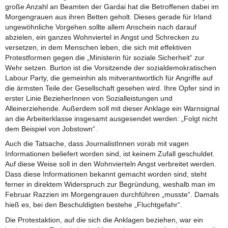
große Anzahl an Beamten der Gardai hat die Betroffenen dabei im
Morgengrauen aus ihren Betten geholt. Dieses gerade für Irland
ungewöhnliche Vorgehen sollte allem Anschein nach darauf
abzielen, ein ganzes Wohnviertel in Angst und Schrecken zu
versetzen, in dem Menschen leben, die sich mit effektiven
Protestformen gegen die „Ministerin für soziale Sicherheit“ zur
Wehr setzen. Burton ist die Vorsitzende der sozialdemokratischen
Labour Party, die gemeinhin als mitverantwortlich für Angriffe auf
die ärmsten Teile der Gesellschaft gesehen wird. Ihre Opfer sind in
erster Linie BezieherInnen von Sozialleistungen und
Alleinerziehende. Außerdem soll mit dieser Anklage ein Warnsignal
an die Arbeiterklasse insgesamt ausgesendet werden: „Folgt nicht
dem Beispiel von Jobstown“.
Auch die Tatsache, dass JournalistInnen vorab mit vagen
Informationen beliefert worden sind, ist keinem Zufall geschuldet.
Auf diese Weise soll in den Wohnvierteln Angst verbreitet werden.
Dass diese Informationen bekannt gemacht worden sind, steht
ferner in direktem Widerspruch zur Begründung, weshalb man im
Februar Razzien im Morgengrauen durchführen „musste“. Damals
hieß es, bei den Beschuldigten bestehe „Fluchtgefahr“.
Die Protestaktion, auf die sich die Anklagen beziehen, war ein