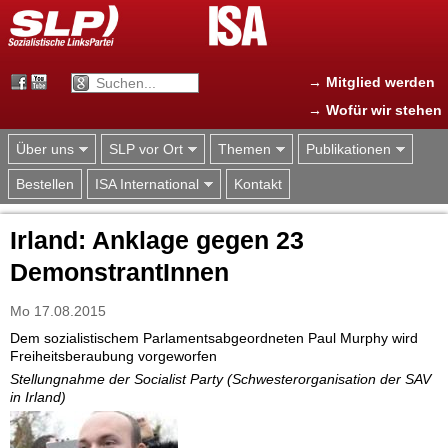
Jump to navigation
→ Mitglied werden
→ Wofür wir stehen
Über uns
SLP vor Ort
Themen
Publikationen
Bestellen
ISA International
Kontakt
Irland: Anklage gegen 23
DemonstrantInnen
Mo 17.08.2015
Dem sozialistischem Parlamentsabgeordneten Paul Murphy wird
Freiheitsberaubung vorgeworfen
Stellungnahme der Socialist Party (Schwesterorganisation der SAV
in Irland)