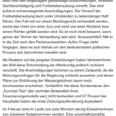
dass man den Angeklagten gewalttätige Ausschreitungen, strafbare
Sachbeschädigung und Freiheitsberaubung vorwirft. Das sind
äußerst schwerwiegende Anschuldigungen. Der Vorwurf der
Freiheitsberaubung kann unter Umständen zu lebenslanger Haft
führen. Der Fall soll vor einem Bezirksgericht verhandelt werden,
womit das Urteil von einer Jury und nicht von einer Richterin bzw.
einem Richter gefällt werden wird. Es ist noch nicht bekannt, wann
genau der Termin der Verhandlung sein wird. Voraussichtlich fällt er
in die Zeit nach den Parlamentswahlen. Außer Frage steht
hingegen, dass es sich hierbei um den bedeutendsten politischen
Prozess seit Jahrzehnten handeln wird.
Als Reaktion auf die jüngsten Entwicklungen haben VertreterInnen
der AAA diese Entscheidung als offenkundig politisch motiviert
verurteilt. Die Anschuldigungen kommen zu einem Zeitpunkt, da die
Meinungsumfragen für die Regierung schlecht aussehen und deren
Pläne zur Einführung der Wassergebühren kaum noch
durchsetzbar erscheinen. Schließlich hat diese Sondersteuer den
„Eurostat Test“ (der zentraler Bestandteil ihres
Finanzierungsmodells war) nicht bestanden und 57 Prozent der
Haushalte haben die erste Zahlungsaufforderung boykottiert!
Im Februar sind im Laufe von zwei Wochen vierzig EinwohnerInnen
von Jobstown festgenommen worden. Eine unverhältnismäßig