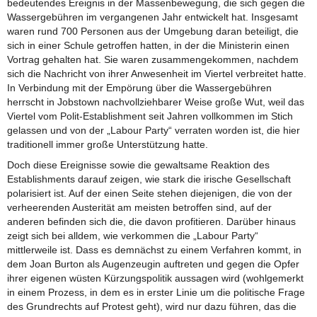
bedeutendes Ereignis in der Massenbewegung, die sich gegen die
Wassergebühren im vergangenen Jahr entwickelt hat. Insgesamt
waren rund 700 Personen aus der Umgebung daran beteiligt, die
sich in einer Schule getroffen hatten, in der die Ministerin einen
Vortrag gehalten hat. Sie waren zusammengekommen, nachdem
sich die Nachricht von ihrer Anwesenheit im Viertel verbreitet hatte.
In Verbindung mit der Empörung über die Wassergebühren
herrscht in Jobstown nachvollziehbarer Weise große Wut, weil das
Viertel vom Polit-Establishment seit Jahren vollkommen im Stich
gelassen und von der „Labour Party“ verraten worden ist, die hier
traditionell immer große Unterstützung hatte.
Doch diese Ereignisse sowie die gewaltsame Reaktion des
Establishments darauf zeigen, wie stark die irische Gesellschaft
polarisiert ist. Auf der einen Seite stehen diejenigen, die von der
verheerenden Austerität am meisten betroffen sind, auf der
anderen befinden sich die, die davon profitieren. Darüber hinaus
zeigt sich bei alldem, wie verkommen die „Labour Party“
mittlerweile ist. Dass es demnächst zu einem Verfahren kommt, in
dem Joan Burton als Augenzeugin auftreten und gegen die Opfer
ihrer eigenen wüsten Kürzungspolitik aussagen wird (wohlgemerkt
in einem Prozess, in dem es in erster Linie um die politische Frage
des Grundrechts auf Protest geht), wird nur dazu führen, das die