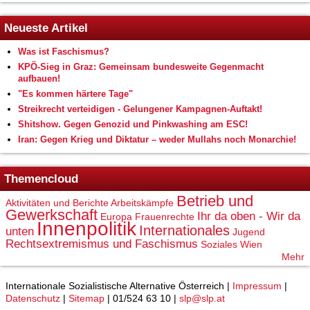
Neueste Artikel
Was ist Faschismus?
KPÖ-Sieg in Graz: Gemeinsam bundesweite Gegenmacht
aufbauen!
"Es kommen härtere Tage"
Streikrecht verteidigen - Gelungener Kampagnen-Auftakt!
Shitshow. Gegen Genozid und Pinkwashing am ESC!
Iran: Gegen Krieg und Diktatur – weder Mullahs noch Monarchie!
Themencloud
Betrieb und
Aktivitäten und Berichte
Arbeitskämpfe
Gewerkschaft
Ihr da oben - Wir da
Europa
Frauenrechte
Innenpolitik
Internationales
unten
Jugend
Rechtsextremismus und Faschismus
Soziales
Wien
Mehr
Internationale Sozialistische Alternative Österreich |
Impressum
|
Datenschutz
|
Sitemap
| 01/524 63 10 |
slp@slp.at