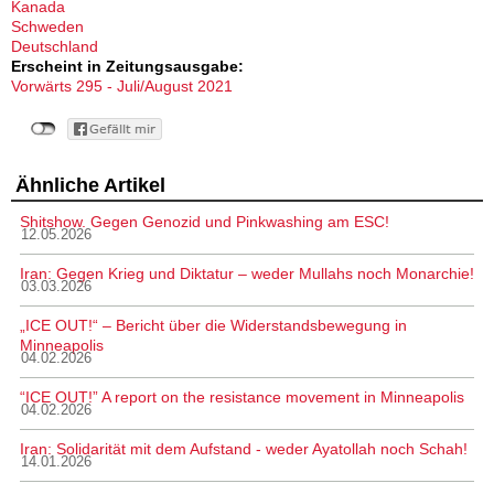
Kanada
Schweden
Deutschland
Erscheint in Zeitungsausgabe:
Vorwärts 295 - Juli/August 2021
Ähnliche Artikel
Shitshow. Gegen Genozid und Pinkwashing am ESC!
12.05.2026
Iran: Gegen Krieg und Diktatur – weder Mullahs noch Monarchie!
03.03.2026
„ICE OUT!“ – Bericht über die Widerstandsbewegung in
Minneapolis
04.02.2026
“ICE OUT!” A report on the resistance movement in Minneapolis
04.02.2026
Iran: Solidarität mit dem Aufstand - weder Ayatollah noch Schah!
14.01.2026