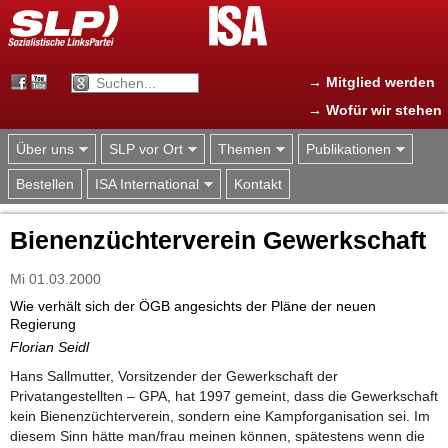
Jump to navigation
→ Mitglied werden
→ Wofür wir stehen
Über uns
SLP vor Ort
Themen
Publikationen
Bestellen
ISA International
Kontakt
Bienenzüchterverein Gewerkschaft
Mi 01.03.2000
Wie verhält sich der ÖGB angesichts der Pläne der neuen
Regierung
Florian Seidl
Hans Sallmutter, Vorsitzender der Gewerkschaft der
Privatangestellten – GPA, hat 1997 gemeint, dass die Gewerkschaft
kein Bienenzüchterverein, sondern eine Kampforganisation sei. Im
diesem Sinn hätte man/frau meinen können, spätestens wenn die