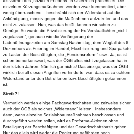
als Garant des „sozialen Friedens“ in Österreich präsentiert. Die
einzelnen Kürzungsmaßnahmen werden zwar kommentiert, aber –
wenig überraschend – beschränkt sich der Widerstand auf die
Ankündigung, massiv gegen die Maßnahmen aufzutreten und das
nicht zu zulassen. Nun, was das heißt, kennen wir schon zu
Genüge. So wurde die Privatisierung der Ex-Verstaatlichten „nicht
zugelassen”, genauso wie die Verlängerung der
Ladenöffnungszeiten am Samstag Nachmittag, dem Wegfall des 8.
Dezembers als Feiertag im Handel, Flexibilisierung und Sparpakete
zu Lasten der Beschäftigten, die „Pensionsreform” usw.. Ja, es ist
schon bemerkenswert, was der ÖGB alles nicht zugelassen hat in
den letzten Jahren. Nämlich gar nichts! Das einzige, was der ÖGB
wirklich bei all diesen Angriffen verhinderte, war, dass es zu echtem
Widerstand unter den Betroffenen bzw. Beschäftigten gekommen
ist.
Streik?!
Vermutlich werden einige Fachgewerkschaften und zeitweise sicher
auch der ÖGB als solches „Widerstand” leisten. Insbesondere
dann, wenn einzelne Sozialabbaumaßnahmen beschlossen und
durchgeführt werden sollen, wird es Proforma-Aktionen ohne
Beteiligung der Beschäftigten und der Gewerkschaftsbasis geben.
Nur das allein wird weder die Regierung gefährden noch