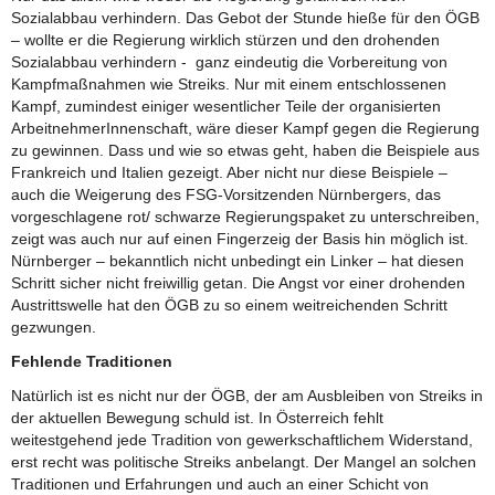
Sozialabbau verhindern. Das Gebot der Stunde hieße für den ÖGB
– wollte er die Regierung wirklich stürzen und den drohenden
Sozialabbau verhindern - ganz eindeutig die Vorbereitung von
Kampfmaßnahmen wie Streiks. Nur mit einem entschlossenen
Kampf, zumindest einiger wesentlicher Teile der organisierten
ArbeitnehmerInnenschaft, wäre dieser Kampf gegen die Regierung
zu gewinnen. Dass und wie so etwas geht, haben die Beispiele aus
Frankreich und Italien gezeigt. Aber nicht nur diese Beispiele –
auch die Weigerung des FSG-Vorsitzenden Nürnbergers, das
vorgeschlagene rot/ schwarze Regierungspaket zu unterschreiben,
zeigt was auch nur auf einen Fingerzeig der Basis hin möglich ist.
Nürnberger – bekanntlich nicht unbedingt ein Linker – hat diesen
Schritt sicher nicht freiwillig getan. Die Angst vor einer drohenden
Austrittswelle hat den ÖGB zu so einem weitreichenden Schritt
gezwungen.
Fehlende Traditionen
Natürlich ist es nicht nur der ÖGB, der am Ausbleiben von Streiks in
der aktuellen Bewegung schuld ist. In Österreich fehlt
weitestgehend jede Tradition von gewerkschaftlichem Widerstand,
erst recht was politische Streiks anbelangt. Der Mangel an solchen
Traditionen und Erfahrungen und auch an einer Schicht von