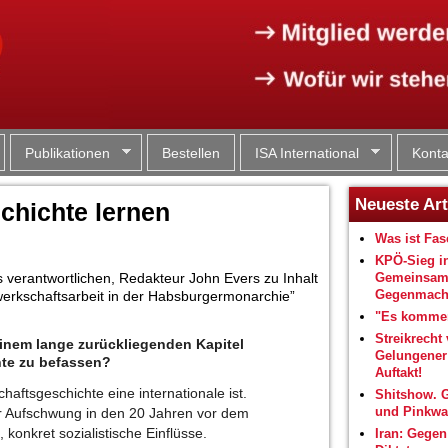
Jump to navigation
Publikationen
Bestellen
ISA International
Konta
Neueste Art
chichte lernen
Was ist Fa
KPÖ-Sieg i
s verantwortlichen, Redakteur John Evers zu Inhalt
Gemeinsam
Gegenmacht
ewerkschaftsarbeit in der Habsburgermonarchie”
"Es kommen
Streikrecht 
nem lange zurückliegenden Kapitel
Gelungene
hte zu befassen?
Auftakt!
ftsgeschichte eine internationale ist.
Shitshow. 
und Pinkwa
 Aufschwung in den 20 Jahren vor dem
konkret sozialistische Einflüsse.
Iran: Gegen