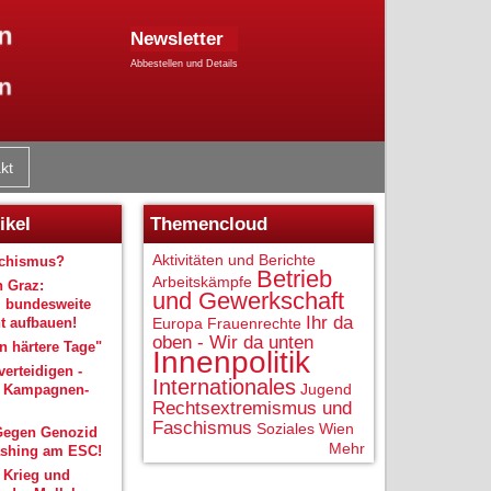
Newsletter
Abbestellen und Details
kt
ikel
Themencloud
Aktivitäten und Berichte
schismus?
Betrieb
Arbeitskämpfe
n Graz:
und Gewerkschaft
 bundesweite
Ihr da
 aufbauen!
Europa
Frauenrechte
oben - Wir da unten
 härtere Tage"
Innenpolitik
verteidigen -
Internationales
Jugend
r Kampagnen-
Rechtsextremismus und
Faschismus
Soziales
Wien
Gegen Genozid
Mehr
shing am ESC!
 Krieg und