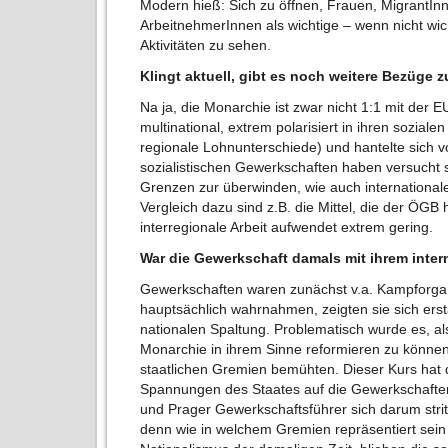
Modern hieß: Sich zu öffnen, Frauen, MigrantInn
ArbeitnehmerInnen als wichtige – wenn nicht wic
Aktivitäten zu sehen.
Klingt aktuell, gibt es noch weitere Bezüge 
Na ja, die Monarchie ist zwar nicht 1:1 mit der E
multinational, extrem polarisiert in ihren sozial
regionale Lohnunterschiede) und hantelte sich v
sozialistischen Gewerkschaften haben versucht 
Grenzen zur überwinden, wie auch international
Vergleich dazu sind z.B. die Mittel, die der ÖGB 
interregionale Arbeit aufwendet extrem gering.
War die Gewerkschaft damals mit ihrem inter
Gewerkschaften waren zunächst v.a. Kampforgan
hauptsächlich wahrnahmen, zeigten sie sich erst
nationalen Spaltung. Problematisch wurde es, a
Monarchie in ihrem Sinne reformieren zu können 
staatlichen Gremien bemühten. Dieser Kurs hat d
Spannungen des Staates auf die Gewerkschafte
und Prager Gewerkschaftsführer sich darum stritt
denn wie in welchem Gremien repräsentiert sei