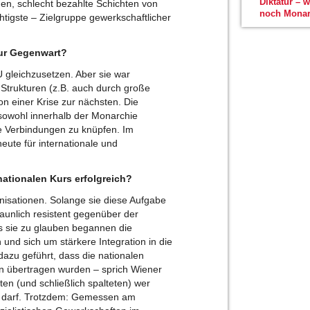
Diktatur – 
en, schlecht bezahlte Schichten von
noch Monar
htigste – Zielgruppe gewerkschaftlicher
zur Gegenwart?
U gleichzusetzen. Aber sie war
en Strukturen (z.B. auch durch große
on einer Krise zur nächsten. Die
sowohl innerhalb der Monarchie
e Verbindungen zu knüpfen. Im
heute für internationale und
nationalen Kurs erfolgreich?
isationen. Solange sie diese Aufgabe
aunlich resistent gegenüber der
ls sie zu glauben begannen die
und sich um stärkere Integration in die
azu geführt, dass die nationalen
n übertragen wurden – sprich Wiener
en (und schließlich spalteten) wer
n darf. Trotzdem: Gemessen am