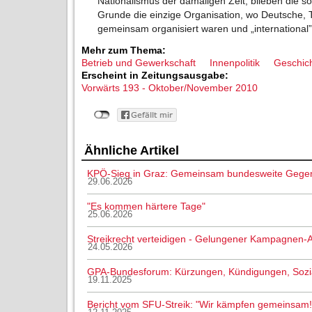
Nationalismus der damaligen Zeit, blieben die s
Grunde die einzige Organisation, wo Deutsche, 
gemeinsam organisiert waren und „international” 
Mehr zum Thema:
Betrieb und Gewerkschaft
Innenpolitik
Geschic
Erscheint in Zeitungsausgabe:
Vorwärts 193 - Oktober/November 2010
Ähnliche Artikel
KPÖ-Sieg in Graz: Gemeinsam bundesweite Gege
29.06.2026
"Es kommen härtere Tage"
25.06.2026
Streikrecht verteidigen - Gelungener Kampagnen-A
24.05.2026
GPA-Bundesforum: Kürzungen, Kündigungen, Sozial
19.11.2025
Bericht vom SFU-Streik: "Wir kämpfen gemeinsam!