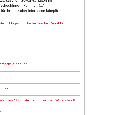
ozialistischen Gewerkschaften im
TschechInnen, PolInnen (...)
für ihre sozialen Interessen kämpften.
hte
Ungarn
Tschechische Republik
nmacht aufbauen!
uftakt!
abbau? Höchste Zeit für aktiven Widerstand!
"