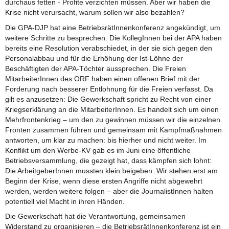
durchaus fetten - Profite verzichten müssen. Aber wir haben die
Krise nicht verursacht, warum sollen wir also bezahlen?
Die GPA-DJP hat eine BetriebsrätInnenkonferenz angekündigt, um
weitere Schritte zu besprechen. Die KollegInnen bei der APA haben
bereits eine Resolution verabschiedet, in der sie sich gegen den
Personalabbau und für die Erhöhung der Ist-Löhne der
Beschäftigten der APA-Töchter aussprechen. Die Freien
MitarbeiterInnen des ORF haben einen offenen Brief mit der
Forderung nach besserer Entlohnung für die Freien verfasst. Da
gilt es anzusetzen: Die Gewerkschaft spricht zu Recht von einer
Kriegserklärung an die MitarbeiterInnen. Es handelt sich um einen
Mehrfrontenkrieg – um den zu gewinnen müssen wir die einzelnen
Fronten zusammen führen und gemeinsam mit Kampfmaßnahmen
antworten, um klar zu machen: bis hierher und nicht weiter. Im
Konflikt um den Werbe-KV gab es im Juni eine öffentliche
Betriebsversammlung, die gezeigt hat, dass kämpfen sich lohnt:
Die ArbeitgeberInnen mussten klein beigeben. Wir stehen erst am
Beginn der Krise, wenn diese ersten Angriffe nicht abgewehrt
werden, werden weitere folgen – aber die JournalistInnen halten
potentiell viel Macht in ihren Händen.
Die Gewerkschaft hat die Verantwortung, gemeinsamen
Widerstand zu organisieren – die BetriebsrätInnenkonferenz ist ein