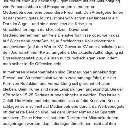
JournalistInnen-KV gekündigt – gemeinsam mit der Ankündigung
von Personalabbau und Einsparungen in mehreren
Medienbetrieben eine besondere Frechheit. Den ArbeitgeberInnen
ist der (relativ gute) JournalistInnen-KV schon seit längerem ein
Dorn im Auge – und sie nutzen jetzt die Krise, um
Verschlechterungen durchzusetzen. Davor sind
Medienunternehmen auf freie Dienstverhältnisse oder, wenn das
auf Widerstand gestoßen ist, auf schlechtere Kollektivverträge
ausgewichen (auf den Werbe-KV, Gewerbe-KV oder ähnliches) um
den JournalistInnen-KV zu umgehen. Die aktuelle Aufkündigung ist
Erpressungstaktik pur, die man nur zurückschlagen kann indem
man selber in die Offensive geht.
In mehreren Medienbetrieben sind Einsparungen angekündigt:
Presse und Wirtschaftsblatt werden zusammengeführt, nur der
Kern von Redaktion und Vermarktung soll getrennt erhalten
bleiben. Beim Kurier sind neue Einsparungen angekündigt. Bei der
APA sollen 15-25 RedakteurInnen abgebaut werden. Das ist kein
Zufall: Die Medienbetriebe bereiten sich auf die Krise vor. Krisen
schlagen sehr schnell auf Medienbetriebe durch, da Werbebudgets
oft der erste Bereich sind, bei dem Unternehmen den Sparstift
ansetzen. Diese Krise soll auf dem Rücken der MitarbeiterInnen
ausgetragen werden, damit die EigentümerInnen nicht auf ihre –