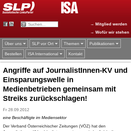
Jump to navigation
→ Mitglied werden
→ Wofür wir stehen
Über uns
SLP vor Ort
Themen
Publikationen
Bestellen
ISA International
Kontakt
Angriffe auf JournalistInnen-KV und
Einsparungswelle in
Medienbetrieben gemeinsam mit
Streiks zurückschlagen!
Fr 28.09.2012
eine Beschäftigte im Mediensektor
Der Verband Österreichischer Zeitungen (VÖZ) hat den