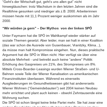
“Geht's der Wirtschaft gut, geht's uns allen gut” nicht
hinwegtäuschen: trotz Wachstum in den letzten Jahren sind die
Reallöhne gesunken und niedriger als z.B. 2000. Arbeiterinnen
müssen heute mit 11,1 Prozent weniger auskommen als im Jahr
2000.
“Wir würden ja gern” – Der Mythos von der linken SPÖ
Unter Faymann hat die SPÖ im Wahlkampf wieder stärker auf
soziale Themen gesetzt. Aber leider, man sei halt in einer Koalition
(das war schon die Ausrede von Gusenbauer, Vranitzky, Klima...),
da müsse man halt Kompromisse eingehen. Nun, dieses praktische
Argument hat die SPÖ in Wien nicht. Hier verfügt sie über eine
absolute Mehrheit - und betreibt auch keine “andere” Politik:
Erhöhung des Gaspreises um 21%, des Strompreises um 8%.
Mittels Cross-Boarder-Leasings wurden Wiener Straßen- und U-
Bahnen sowie Teile der Wiener Kanalisation us-amerikanischen
Finanzinstituten überlassen. Während es einerseits
Ausgliederungen im Gesundheitswesen gibt hat andererseits
Wiener Wohnen (“Gemeindebauten”) seit 2004 keinen Neubau
mehr errichtet und plant auch keinen - obwohl Zehntausende eine
Wohnung suchen.
Die SPÖ ist schon längst keine linke Partei mehr. Sie hat zwar eine