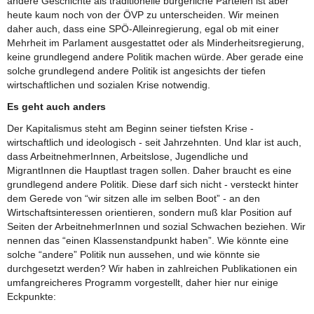
andere Geschichte als traditionelle bürgerliche Parteien ist aber
heute kaum noch von der ÖVP zu unterscheiden. Wir meinen
daher auch, dass eine SPÖ-Alleinregierung, egal ob mit einer
Mehrheit im Parlament ausgestattet oder als Minderheitsregierung,
keine grundlegend andere Politik machen würde. Aber gerade eine
solche grundlegend andere Politik ist angesichts der tiefen
wirtschaftlichen und sozialen Krise notwendig.
Es geht auch anders
Der Kapitalismus steht am Beginn seiner tiefsten Krise -
wirtschaftlich und ideologisch - seit Jahrzehnten. Und klar ist auch,
dass ArbeitnehmerInnen, Arbeitslose, Jugendliche und
MigrantInnen die Hauptlast tragen sollen. Daher braucht es eine
grundlegend andere Politik. Diese darf sich nicht - versteckt hinter
dem Gerede von “wir sitzen alle im selben Boot” - an den
Wirtschaftsinteressen orientieren, sondern muß klar Position auf
Seiten der ArbeitnehmerInnen und sozial Schwachen beziehen. Wir
nennen das “einen Klassenstandpunkt haben”. Wie könnte eine
solche “andere” Politik nun aussehen, und wie könnte sie
durchgesetzt werden? Wir haben in zahlreichen Publikationen ein
umfangreicheres Programm vorgestellt, daher hier nur einige
Eckpunkte: