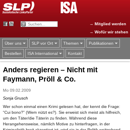
Jump to navigation
→ Mitglied werden
→ Wofür wir stehen
Über uns
SLP vor Ort
Themen
Publikationen
Bestellen
ISA International
Kontakt
Anders regieren – Nicht mit
Faymann, Pröll & Co.
Mo 09.02.2009
Sonja Grusch
Wer schon einmal einen Krimi gelesen hat, der kennt die Frage:
“Cui bono?” (Wem nützt es?). Sie erweist sich meist als hilfreich,
um den Täter/die Täterin zu finden. Während diese
Herangehensweise, nämlich Motive zu hinterfragen, in der
Kriminalistik breit akzeptiert ist, wird sie in der Politik weitgehend