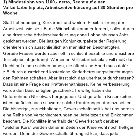
1) Mindestlohn von 1100.- netto, Recht auf einen
Vollzeitarbeitsplatz, Arbeitszeitverkürzung auf 30-Stunden pro
Woche
Statt Lohndumping, Kurzarbeit und weitere Flexibilisierung der
Arbeitszeit, wie sie z.B. die Wirtschaftskammer fordert, sollen durch
eine drastische Arbeitszeitverkürzung ohne Lohneinbussen Jobs
gesichert werden. Die jetzigen Konjunkturpakete der Regierung
orientieren sich ausschließlich an männlichen Beschäftigten.
Gerade Frauen werden aber oft in schlecht bezahlte und unsichere
Teilzeitjobs abgedrängt. Wer einen Vollzeitarbeitsplatz will muß das
Recht auf einen solchen haben, die öffentliche Hand muss dafür
z.B. durch ausreichend kostenlose Kinderbetreuungseinrichtungen
den Rahmen schaffen. Aber lässt sich das überhaupt durchsetzen?
Dass ist eine Frage des Kräfteverhältnisses. Keine Verbesserung
wurde den Beschäftigten geschenkt, freiwillig haben die
Unternehmen NIE etwas hergegeben. Und gerade in Krisenzeiten
ist es natürlich noch schwerer solche Forderungen durchzusetzen.
Die bisherige, zurückhaltende, Gewerkschaftspolitik hat uns bereits
eine Reihe von Verschlechterungen bei Arbeitszeit und Einkommen
beschert. Die Konflikte innerhalb der Gewerkschaft darüber
“welcher Kurs” werden daher in Zeiten der Krise wohl noch heftiger
werden. Denn der Gewerkschaftsführung ist klar, dass jede