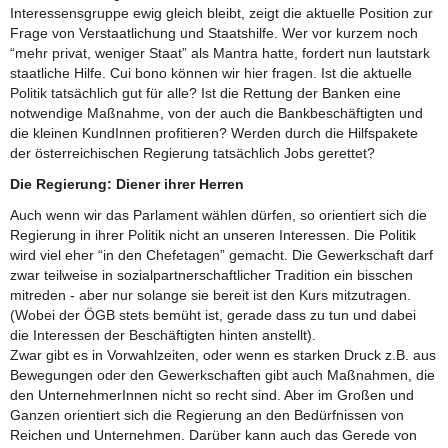
Interessensgruppe ewig gleich bleibt, zeigt die aktuelle Position zur
Frage von Verstaatlichung und Staatshilfe. Wer vor kurzem noch
“mehr privat, weniger Staat” als Mantra hatte, fordert nun lautstark
staatliche Hilfe. Cui bono können wir hier fragen. Ist die aktuelle
Politik tatsächlich gut für alle? Ist die Rettung der Banken eine
notwendige Maßnahme, von der auch die Bankbeschäftigten und
die kleinen KundInnen profitieren? Werden durch die Hilfspakete
der österreichischen Regierung tatsächlich Jobs gerettet?
Die Regierung: Diener ihrer Herren
Auch wenn wir das Parlament wählen dürfen, so orientiert sich die
Regierung in ihrer Politik nicht an unseren Interessen. Die Politik
wird viel eher “in den Chefetagen” gemacht. Die Gewerkschaft darf
zwar teilweise in sozialpartnerschaftlicher Tradition ein bisschen
mitreden - aber nur solange sie bereit ist den Kurs mitzutragen.
(Wobei der ÖGB stets bemüht ist, gerade dass zu tun und dabei
die Interessen der Beschäftigten hinten anstellt).
Zwar gibt es in Vorwahlzeiten, oder wenn es starken Druck z.B. aus
Bewegungen oder den Gewerkschaften gibt auch Maßnahmen, die
den UnternehmerInnen nicht so recht sind. Aber im Großen und
Ganzen orientiert sich die Regierung an den Bedürfnissen von
Reichen und Unternehmen. Darüber kann auch das Gerede von