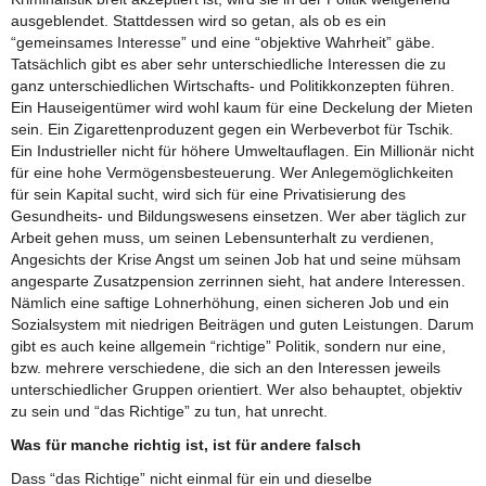
ausgeblendet. Stattdessen wird so getan, als ob es ein
“gemeinsames Interesse” und eine “objektive Wahrheit” gäbe.
Tatsächlich gibt es aber sehr unterschiedliche Interessen die zu
ganz unterschiedlichen Wirtschafts- und Politikkonzepten führen.
Ein Hauseigentümer wird wohl kaum für eine Deckelung der Mieten
sein. Ein Zigarettenproduzent gegen ein Werbeverbot für Tschik.
Ein Industrieller nicht für höhere Umweltauflagen. Ein Millionär nicht
für eine hohe Vermögensbesteuerung. Wer Anlegemöglichkeiten
für sein Kapital sucht, wird sich für eine Privatisierung des
Gesundheits- und Bildungswesens einsetzen. Wer aber täglich zur
Arbeit gehen muss, um seinen Lebensunterhalt zu verdienen,
Angesichts der Krise Angst um seinen Job hat und seine mühsam
angesparte Zusatzpension zerrinnen sieht, hat andere Interessen.
Nämlich eine saftige Lohnerhöhung, einen sicheren Job und ein
Sozialsystem mit niedrigen Beiträgen und guten Leistungen. Darum
gibt es auch keine allgemein “richtige” Politik, sondern nur eine,
bzw. mehrere verschiedene, die sich an den Interessen jeweils
unterschiedlicher Gruppen orientiert. Wer also behauptet, objektiv
zu sein und “das Richtige” zu tun, hat unrecht.
Was für manche richtig ist, ist für andere falsch
Dass “das Richtige” nicht einmal für ein und dieselbe