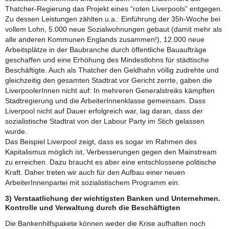
Thatcher-Regierung das Projekt eines “roten Liverpools” entgegen.
Zu dessen Leistungen zählten u.a.: Einführung der 35h-Woche bei
vollem Lohn, 5.000 neue Sozialwohnungen gebaut (damit mehr als
alle anderen Kommunen Englands zusammen!), 12.000 neue
Arbeitsplätze in der Baubranche durch öffentliche Bauaufträge
geschaffen und eine Erhöhung des Mindestlohns für städtische
Beschäftigte. Auch als Thatcher den Geldhahn völlig zudrehte und
gleichzeitig den gesamten Stadtrat vor Gericht zerrte, gaben die
LiverpoolerInnen nicht auf: In mehreren Generalstreiks kämpften
Stadtregierung und die ArbeiterInnenklasse gemeinsam. Dass
Liverpool nicht auf Dauer erfolgreich war, lag daran, dass der
sozialistische Stadtrat von der Labour Party im Stich gelassen
wurde.
Das Beispiel Liverpool zeigt, dass es sogar im Rahmen des
Kapitalismus möglich ist, Verbesserungen gegen den Mainstream
zu erreichen. Dazu braucht es aber eine entschlossene politische
Kraft. Daher treten wir auch für den Aufbau einer neuen
ArbeiterInnenpartei mit sozialistischem Programm ein.
3) Verstaatlichung der wichtigsten Banken und Unternehmen.
Kontrolle und Verwaltung durch die Beschäftigten
Die Bankenhilfspakete können weder die Krise aufhalten noch