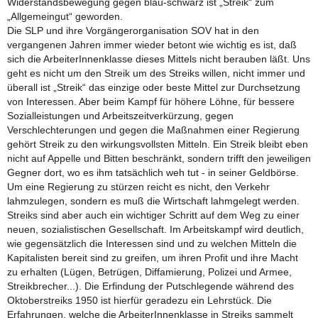
Widerstandsbewegung gegen blau-schwarz ist „Streik“ zum
„Allgemeingut“ geworden.
Die SLP und ihre Vorgängerorganisation SOV hat in den
vergangenen Jahren immer wieder betont wie wichtig es ist, daß
sich die ArbeiterInnenklasse dieses Mittels nicht berauben läßt. Uns
geht es nicht um den Streik um des Streiks willen, nicht immer und
überall ist „Streik“ das einzige oder beste Mittel zur Durchsetzung
von Interessen. Aber beim Kampf für höhere Löhne, für bessere
Sozialleistungen und Arbeitszeitverkürzung, gegen
Verschlechterungen und gegen die Maßnahmen einer Regierung
gehört Streik zu den wirkungsvollsten Mitteln. Ein Streik bleibt eben
nicht auf Appelle und Bitten beschränkt, sondern trifft den jeweiligen
Gegner dort, wo es ihm tatsächlich weh tut - in seiner Geldbörse.
Um eine Regierung zu stürzen reicht es nicht, den Verkehr
lahmzulegen, sondern es muß die Wirtschaft lahmgelegt werden.
Streiks sind aber auch ein wichtiger Schritt auf dem Weg zu einer
neuen, sozialistischen Gesellschaft. Im Arbeitskampf wird deutlich,
wie gegensätzlich die Interessen sind und zu welchen Mitteln die
Kapitalisten bereit sind zu greifen, um ihren Profit und ihre Macht
zu erhalten (Lügen, Betrügen, Diffamierung, Polizei und Armee,
Streikbrecher...). Die Erfindung der Putschlegende während des
Oktoberstreiks 1950 ist hierfür geradezu ein Lehrstück. Die
Erfahrungen, welche die ArbeiterInnenklasse in Streiks sammelt