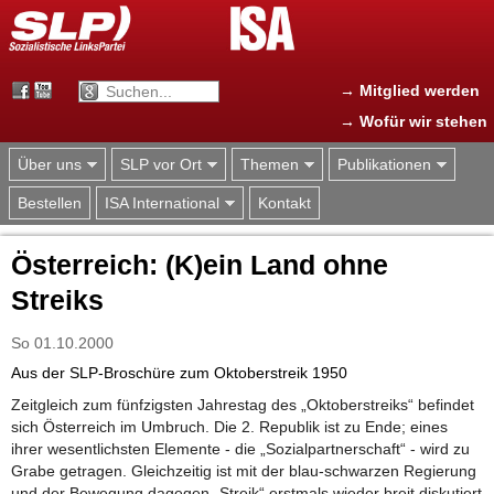
Jump to navigation
→ Mitglied werden
→ Wofür wir stehen
Über uns
SLP vor Ort
Themen
Publikationen
Bestellen
ISA International
Kontakt
Österreich: (K)ein Land ohne
Streiks
So 01.10.2000
Aus der SLP-Broschüre zum Oktoberstreik 1950
Zeitgleich zum fünfzigsten Jahrestag des „Oktoberstreiks“ befindet
sich Österreich im Umbruch. Die 2. Republik ist zu Ende; eines
ihrer wesentlichsten Elemente - die „Sozialpartnerschaft“ - wird zu
Grabe getragen. Gleichzeitig ist mit der blau-schwarzen Regierung
und der Bewegung dagegen „Streik“ erstmals wieder breit diskutiert