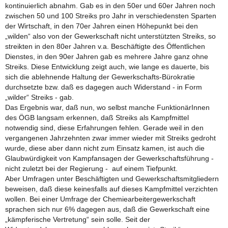
kontinuierlich abnahm. Gab es in den 50er und 60er Jahren noch
zwischen 50 und 100 Streiks pro Jahr in verschiedensten Sparten
der Wirtschaft, in den 70er Jahren einen Höhepunkt bei den
„wilden“ also von der Gewerkschaft nicht unterstützten Streiks, so
streikten in den 80er Jahren v.a. Beschäftigte des Öffentlichen
Dienstes, in den 90er Jahren gab es mehrere Jahre ganz ohne
Streiks. Diese Entwicklung zeigt auch, wie lange es dauerte, bis
sich die ablehnende Haltung der Gewerkschafts-Bürokratie
durchsetzte bzw. daß es dagegen auch Widerstand - in Form
„wilder“ Streiks - gab.
Das Ergebnis war, daß nun, wo selbst manche FunktionärInnen
des ÖGB langsam erkennen, daß Streiks als Kampfmittel
notwendig sind, diese Erfahrungen fehlen. Gerade weil in den
vergangenen Jahrzehnten zwar immer wieder mit Streiks gedroht
wurde, diese aber dann nicht zum Einsatz kamen, ist auch die
Glaubwürdigkeit von Kampfansagen der Gewerkschaftsführung -
nicht zuletzt bei der Regierung - auf einem Tiefpunkt.
Aber Umfragen unter Beschäftigten und Gewerkschaftsmitgliedern
beweisen, daß diese keinesfalls auf dieses Kampfmittel verzichten
wollen. Bei einer Umfrage der Chemiearbeitergewerkschaft
sprachen sich nur 6% dagegen aus, daß die Gewerkschaft eine
„kämpferische Vertretung“ sein solle. Seit der