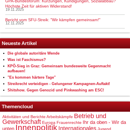
GPA-Bundesforum: Kürzungen, Kündigungen, Sozialabbau?
Höchste Zeit für aktiven Widerstand!
19.11.2025
Bericht vom SFU-Streik: "Wir kämpfen gemeinsam!"
12.11.2025
Neueste Artikel
Die globale autoritäre Wende
Was ist Faschismus?
KPÖ-Sieg in Graz: Gemeinsam bundesweite Gegenmacht
aufbauen!
"Es kommen härtere Tage"
Streikrecht verteidigen - Gelungener Kampagnen-Auftakt!
Shitshow. Gegen Genozid und Pinkwashing am ESC!
Themencloud
Betrieb und
Aktivitäten und Berichte
Arbeitskämpfe
Gewerkschaft
Ihr da oben - Wir da
Europa
Frauenrechte
Innenpolitik
Internationales
unten
Jugend