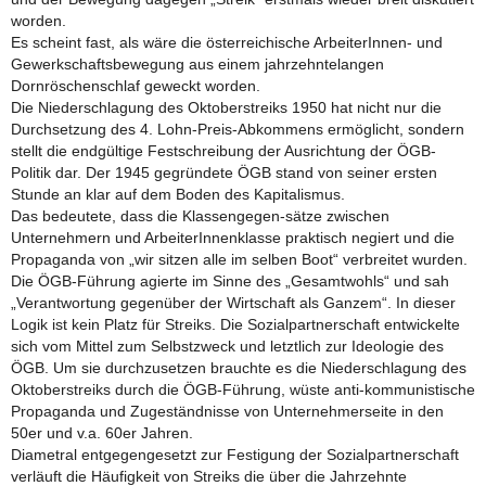
worden.
Es scheint fast, als wäre die österreichische ArbeiterInnen- und
Gewerkschaftsbewegung aus einem jahrzehntelangen
Dornröschenschlaf geweckt worden.
Die Niederschlagung des Oktoberstreiks 1950 hat nicht nur die
Durchsetzung des 4. Lohn-Preis-Abkommens ermöglicht, sondern
stellt die endgültige Festschreibung der Ausrichtung der ÖGB-
Politik dar. Der 1945 gegründete ÖGB stand von seiner ersten
Stunde an klar auf dem Boden des Kapitalismus.
Das bedeutete, dass die Klassengegen-sätze zwischen
Unternehmern und ArbeiterInnenklasse praktisch negiert und die
Propaganda von „wir sitzen alle im selben Boot“ verbreitet wurden.
Die ÖGB-Führung agierte im Sinne des „Gesamtwohls“ und sah
„Verantwortung gegenüber der Wirtschaft als Ganzem“. In dieser
Logik ist kein Platz für Streiks. Die Sozialpartnerschaft entwickelte
sich vom Mittel zum Selbstzweck und letztlich zur Ideologie des
ÖGB. Um sie durchzusetzen brauchte es die Niederschlagung des
Oktoberstreiks durch die ÖGB-Führung, wüste anti-kommunistische
Propaganda und Zugeständnisse von Unternehmerseite in den
50er und v.a. 60er Jahren.
Diametral entgegengesetzt zur Festigung der Sozialpartnerschaft
verläuft die Häufigkeit von Streiks die über die Jahrzehnte