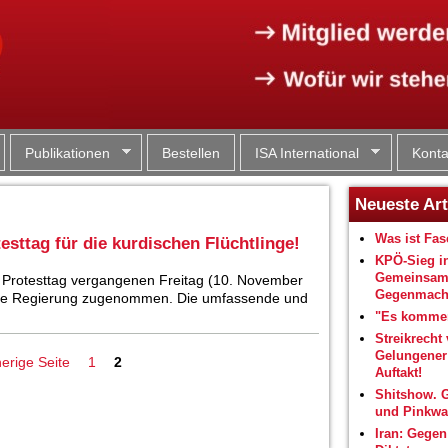
Jump to navigation
Publikationen
Bestellen
ISA International
Konta
Neueste Art
Was ist Fa
testtag für die kurdischen Flüchtlinge!
KPÖ-Sieg i
Gemeinsam
n Protesttag vergangenen Freitag (10. November
Gegenmacht
ische Regierung zugenommen. Die umfassende und
"Es kommen
Streikrecht 
Gelungene
herige Seite
1
2
Auftakt!
Shitshow. 
und Pinkwa
Iran: Gegen