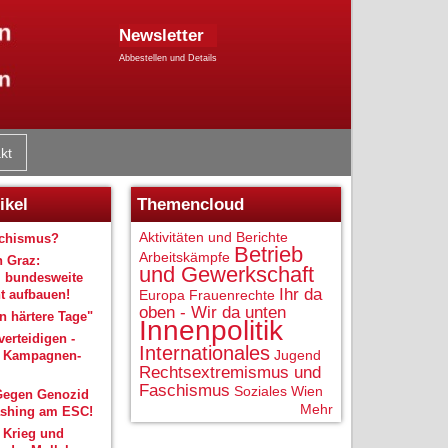
Newsletter
Abbestellen und Details
kt
ikel
Themencloud
Aktivitäten und Berichte
schismus?
Betrieb
Arbeitskämpfe
n Graz:
und Gewerkschaft
 bundesweite
Ihr da
 aufbauen!
Europa
Frauenrechte
oben - Wir da unten
 härtere Tage"
Innenpolitik
verteidigen -
Internationales
Jugend
r Kampagnen-
Rechtsextremismus und
Faschismus
Soziales
Wien
Gegen Genozid
Mehr
shing am ESC!
 Krieg und