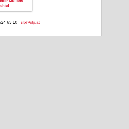
weder Mullahs
chie!
524 63 10 |
slp@slp.at