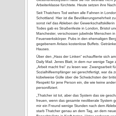
Arbeiterklasse fürchtete. Heute setzen ihre Nac
Seit Thatchers Tod wehen alle Fahnen in London
Schottland. Hier ist die Bevölkerungsmehrheit zu
sonst rief das Ableben der Gewerkschaftskillerin
Todes gab es Straßenfeste in London, Bristol un
Manchester, verschossen jubelnde Menschen in
Feuerwerkskörper. Pubs in den ehemaligen Berg
gegebenem Anlass kostenlose Buffets. Getränke 
Hauses.
Über den „Hass der Linken“ echauffierte sich a
Daily Mail. Jenes Blatt, in dem nur wenige Tage
„Arbeit macht frei“ zu lesen war. Zwangsarbeit fü
Sozialhilfeempfänger sei gerechtfertigt, war da z
kübelweise Gülle über die Schwächsten der briti
Respekt für jene Person ein, die wie keine and
personifiziert.
„Thatcher ist tot, aber das System das sie gescha
freuen, wenn das gesamte neoliberale System gen
mir ein Freund wenige Stunden nach dem Ableben
starb Thatcher genau an dem Tag, an dem neu
Benachteiligte in Kraft traten. Unter anderem 