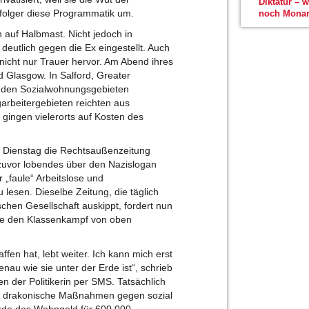
Diktatur – 
hfolger diese Programmatik um.
noch Monar
 auf Halbmast. Nicht jedoch in
 deutlich gegen die Ex eingestellt. Auch
 nicht nur Trauer hervor. Am Abend ihres
d Glasgow. In Salford, Greater
 den Sozialwohnungsgebieten
arbeitergebieten reichten aus
gingen vielerorts auf Kosten des
m Dienstag die Rechtsaußenzeitung
 zuvor lobendes über den Nazislogan
r „faule“ Arbeitslose und
u lesen. Dieselbe Zeitung, die täglich
schen Gesellschaft auskippt, fordert nun
ere den Klassenkampf von oben
ffen hat, lebt weiter. Ich kann mich erst
au wie sie unter der Erde ist“, schrieb
 der Politikerin per SMS. Tatsächlich
e drakonische Maßnahmen gegen sozial
wurde das Wohngeld für 600.000