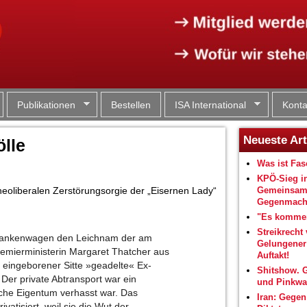
Jump to navigation
Publikationen
Bestellen
ISA International
Konta
Neueste Art
ölle
Was ist Fa
KPÖ-Sieg i
neoliberalen Zerstörungsorgie der „Eisernen Lady“
Gemeinsam
Gegenmacht
"Es kommen
Streikrecht 
 Krankenwagen den Leichnam der am
Gelungene
emierministerin Margaret Thatcher aus
Auftakt!
h eingeborener Sitte »geadelte« Ex-
Shitshow. 
Der private Abtransport war ein
und Pinkwa
iche Eigentum verhasst war. Das
Iran: Gegen
vatisiert, weil sie die Wut der