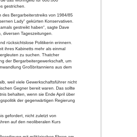
s gestrichen.
 des Bergarbeiterstreiks von 1984/85
isernen Lady“ gekürten Konservativen.
e damals gestreikt haben“, sagte Dave
, diversen Tageszeitungen.
 rücksichtslose Politikerin erinnern.
t ihres Kabinetts mehr als einmal
Bergleuten zu suchen. Thatcher
tung der Bergarbeitergewerkschaft, um
e Umwandlung Großbritanniens aus dem
alb, weil viele Gewerkschaftsführer nicht
tischen Gegner bereit waren. Das sollte
nis behalten, wenn sie Ende April über
gspolitik der gegenwärtigen Regierung
 gefordert, nicht zuletzt von
ahren auf den neoliberalen Kurs
Beerdigung mit militärischen Ehren am