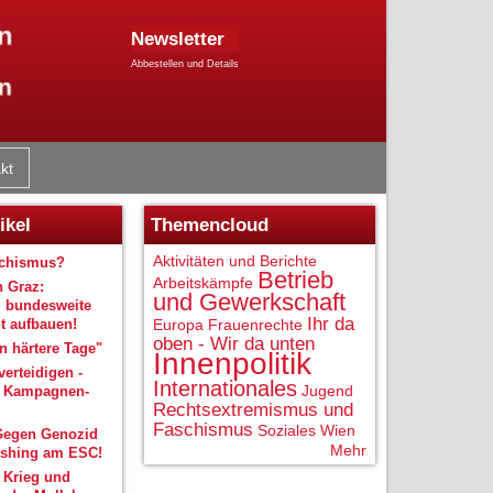
Newsletter
Abbestellen und Details
kt
ikel
Themencloud
Aktivitäten und Berichte
schismus?
Betrieb
Arbeitskämpfe
n Graz:
und Gewerkschaft
 bundesweite
Ihr da
 aufbauen!
Europa
Frauenrechte
oben - Wir da unten
 härtere Tage"
Innenpolitik
verteidigen -
Internationales
Jugend
r Kampagnen-
Rechtsextremismus und
Faschismus
Soziales
Wien
Gegen Genozid
Mehr
shing am ESC!
 Krieg und