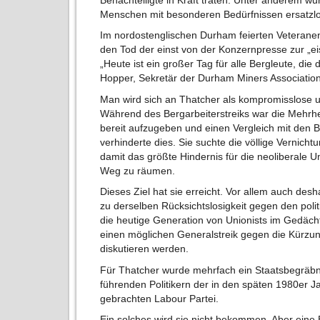
Menschen mit besonderen Bedürfnissen ersatzlo
Im nordostenglischen Durham feierten Veteranen
den Tod der einst von der Konzernpresse zur „e
„Heute ist ein großer Tag für alle Bergleute, di
Hopper, Sekretär der Durham Miners Association
Man wird sich an Thatcher als kompromisslose und
Während des Bergarbeiterstreiks war die Mehrhei
bereit aufzugeben und einen Vergleich mit den 
verhinderte dies. Sie suchte die völlige Vernich
damit das größte Hindernis für die neoliberal
Weg zu räumen.
Dieses Ziel hat sie erreicht. Vor allem auch desh
zu derselben Rücksichtslosigkeit gegen den poli
die heutige Generation von Unionists im Gedächt
einen möglichen Generalstreik gegen die Kürzun
diskutieren werden.
Für Thatcher wurde mehrfach ein Staatsbegräbnis
führenden Politikern der in den späten 1980er J
gebrachten Labour Partei.
Ein solches wird sie nicht bekommen. Aber eine 