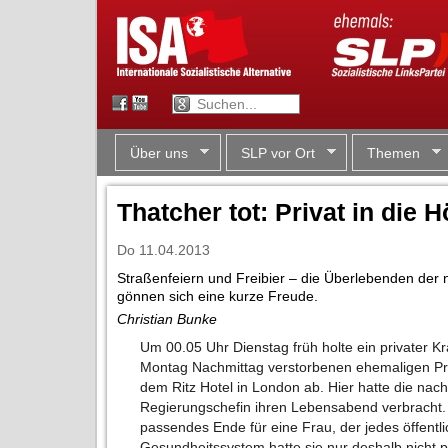
Über uns
SLP vor Ort
Themen
Thatcher tot: Privat in die H
Do 11.04.2013
Straßenfeiern und Freibier – die Überlebenden der 
gönnen sich eine kurze Freude.
Christian Bunke
Um 00.05 Uhr Dienstag früh holte ein privater
Montag Nachmittag verstorbenen ehemaligen Pr
dem Ritz Hotel in London ab. Hier hatte die nac
Regierungschefin ihren Lebensabend verbracht. 
passendes Ende für eine Frau, der jedes öffentl
Gesundheitssystem hatte sie nur deshalb nicht pri