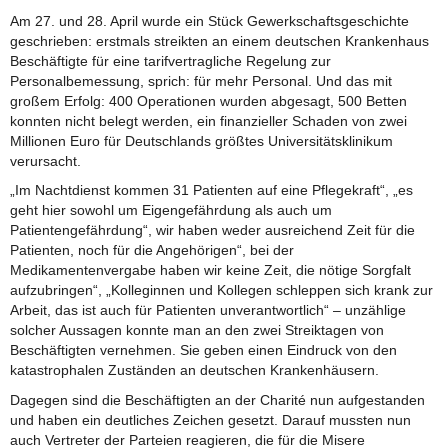
Am 27. und 28. April wurde ein Stück Gewerkschaftsgeschichte
geschrieben: erstmals streikten an einem deutschen Krankenhaus
Beschäftigte für eine tarifvertragliche Regelung zur
Personalbemessung, sprich: für mehr Personal. Und das mit
großem Erfolg: 400 Operationen wurden abgesagt, 500 Betten
konnten nicht belegt werden, ein finanzieller Schaden von zwei
Millionen Euro für Deutschlands größtes Universitätsklinikum
verursacht.
„Im Nachtdienst kommen 31 Patienten auf eine Pflegekraft“, „es
geht hier sowohl um Eigengefährdung als auch um
Patientengefährdung“, wir haben weder ausreichend Zeit für die
Patienten, noch für die Angehörigen“, bei der
Medikamentenvergabe haben wir keine Zeit, die nötige Sorgfalt
aufzubringen“, „Kolleginnen und Kollegen schleppen sich krank zur
Arbeit, das ist auch für Patienten unverantwortlich“ – unzählige
solcher Aussagen konnte man an den zwei Streiktagen von
Beschäftigten vernehmen. Sie geben einen Eindruck von den
katastrophalen Zuständen an deutschen Krankenhäusern.
Dagegen sind die Beschäftigten an der Charité nun aufgestanden
und haben ein deutliches Zeichen gesetzt. Darauf mussten nun
auch Vertreter der Parteien reagieren, die für die Misere