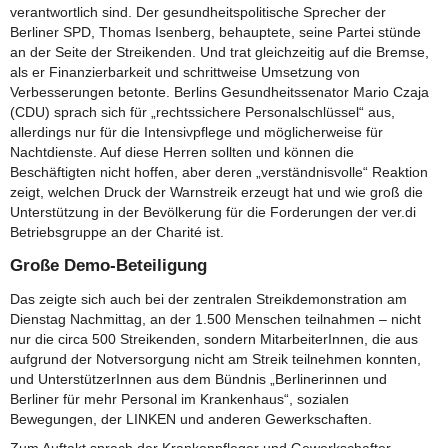
verantwortlich sind. Der gesundheitspolitische Sprecher der
Berliner SPD, Thomas Isenberg, behauptete, seine Partei stünde
an der Seite der Streikenden. Und trat gleichzeitig auf die Bremse,
als er Finanzierbarkeit und schrittweise Umsetzung von
Verbesserungen betonte. Berlins Gesundheitssenator Mario Czaja
(CDU) sprach sich für „rechtssichere Personalschlüssel“ aus,
allerdings nur für die Intensivpflege und möglicherweise für
Nachtdienste. Auf diese Herren sollten und können die
Beschäftigten nicht hoffen, aber deren „verständnisvolle“ Reaktion
zeigt, welchen Druck der Warnstreik erzeugt hat und wie groß die
Unterstützung in der Bevölkerung für die Forderungen der ver.di
Betriebsgruppe an der Charité ist.
Große Demo-Beteiligung
Das zeigte sich auch bei der zentralen Streikdemonstration am
Dienstag Nachmittag, an der 1.500 Menschen teilnahmen – nicht
nur die circa 500 Streikenden, sondern MitarbeiterInnen, die aus
aufgrund der Notversorgung nicht am Streik teilnehmen konnten,
und UnterstützerInnen aus dem Bündnis „Berlinerinnen und
Berliner für mehr Personal im Krankenhaus“, sozialen
Bewegungen, der LINKEN und anderen Gewerkschaften.