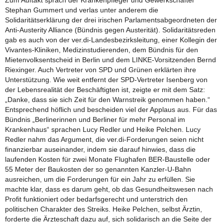
Zum Auftakt sprach der Krankenpfleger und Gewerkschafter
Stephan Gummert und verlas unter anderem die
Solidaritätserklärung der drei irischen Parlamentsabgeordneten der
Anti-Austerity Alliance (Bündnis gegen Austerität). Solidaritätsreden
gab es auch von der ver.di-Landesbezirksleitung, einer Kollegin der
Vivantes-Kliniken, Medizinstudierenden, dem Bündnis für den
Mietenvolksentscheid in Berlin und dem LINKE-Vorsitzenden Bernd
Riexinger. Auch Vertreter von SPD und Grünen erklärten ihre
Unterstützung. Wie weit entfernt der SPD-Vertreter Isenberg von
der Lebensrealität der Beschäftigten ist, zeigte er mit dem Satz:
„Danke, dass sie sich Zeit für den Warnstreik genommen haben.“
Entsprechend höflich und bescheiden viel der Applaus aus. Für das
Bündnis „Berlinerinnen und Berliner für mehr Personal im
Krankenhaus“ sprachen Lucy Redler und Heike Pelchen. Lucy
Redler nahm das Argument, die ver.di-Forderungen seien nicht
finanzierbar auseinander, indem sie darauf hinwies, dass die
laufenden Kosten für zwei Monate Flughafen BER-Baustelle oder
55 Meter der Baukosten der so genannten Kanzler-U-Bahn
ausreichen, um die Forderungen für ein Jahr zu erfüllen. Sie
machte klar, dass es darum geht, ob das Gesundheitswesen nach
Profit funktioniert oder bedarfsgerecht und unterstrich den
politischen Charakter des Streiks. Heike Pelchen, selbst Ärztin,
forderte die Ärzteschaft dazu auf, sich solidarisch an die Seite der