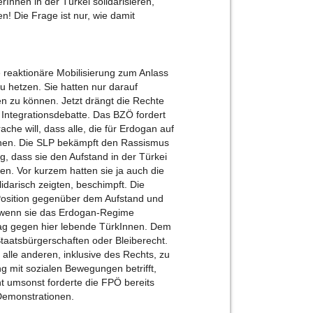
rInnen in der Türkei solidarisieren,
 Die Frage ist nur, wie damit
reaktionäre Mobilisierung zum Anlass
hetzen. Sie hatten nur darauf
en zu können. Jetzt drängt die Rechte
r Integrationsdebatte. Das BZÖ fordert
che will, dass alle, die für Erdogan auf
gehen. Die SLP bekämpft den Rassismus
g, dass sie den Aufstand in der Türkei
hen. Vor kurzem hatten sie ja auch die
idarisch zeigten, beschimpft. Die
Position gegenüber dem Aufstand und
t wenn sie das Erdogan-Regime
chlag gegen hier lebende TürkInnen. Dem
Staatsbürgerschaften oder Bleiberecht.
 alle anderen, inklusive des Rechts, zu
 mit sozialen Bewegungen betrifft,
ht umsonst forderte die FPÖ bereits
 Demonstrationen.