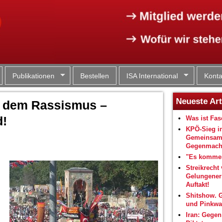
Jump to navigation
Publikationen
Bestellen
ISA International
Konta
Neueste Art
t dem Rassismus –
d!
Was ist Fa
KPÖ-Sieg i
Gemeinsam
Gegenmacht
"Es kommen
Streikrecht 
Gelungene
Auftakt!
Shitshow. 
und Pinkwa
Iran: Gegen