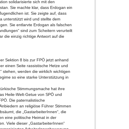
on solidarisierte sich mit den
stan. Sie machte klar, dass Erdogan ein
ugendlichen ist. Sie zeigte auf, dass
unterstützt wird und stellte dem
egen. Sie entlarvte Erdogan als falschen
ndlungen“ sind zum Scheitern verurteilt
 die einzig richtige Antwort auf die
er Sektion 8 bis zur FPÖ jetzt anhand
der einen Seite rassistische Hetze und
“ stehen, werden die wirklich wichtigen
egime so eine starke Unterstützung in
i-türkische Stimmungsmache hat ihre
 Das Heile-Welt-Getue von SPÖ und
 FPÖ. Die paternalistische
Anbiedern an religiöse Führer Stimmen
bsäumt, die „GastarbeiterInnen“, die
n eine politische Heimat in der
n. Viele dieser „GastarbeiterInnen“
 organisierten ArbeiterInnenbewegung