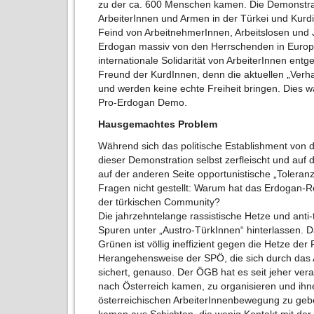
zu der ca. 600 Menschen kamen. Die Demonstrati
ArbeiterInnen und Armen in der Türkei und Kurdi
Feind von ArbeitnehmerInnen, Arbeitslosen und J
Erdogan massiv von den Herrschenden in Europa 
internationale Solidarität von ArbeiterInnen entg
Freund der KurdInnen, denn die aktuellen „Verha
und werden keine echte Freiheit bringen. Dies war
Pro-Erdogan Demo.
Hausgemachtes Problem
Während sich das politische Establishment von d
dieser Demonstration selbst zerfleischt und auf 
auf der anderen Seite opportunistische „Toleranz
Fragen nicht gestellt: Warum hat das Erdogan-R
der türkischen Community?
Die jahrzehntelange rassistische Hetze und ant
Spuren unter „Austro-TürkInnen“ hinterlassen.
Grünen ist völlig ineffizient gegen die Hetze der
Herangehensweise der SPÖ, die sich durch das 
sichert, genauso. Der ÖGB hat es seit jeher vera
nach Österreich kamen, zu organisieren und ihne
österreichischen ArbeiterInnenbewegung zu gebe
kamen aus Schichten, die wenig Kontakt mit der