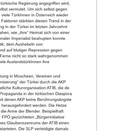
türkische Regierung angegriffen wird,
 selbst vermutet. Um sich selbst gegen
n viele TürkInnen in Österreich wieder
e Faktoren stärkten diesen Trend in der
g in der Türkei im letzten Jahrzehnt
hen, wie „ihre“ Heimat sich von einer
ionaler Imperialist beahupten konnte.
itik, dem Aushebeln von
nd auf blutiger Repression gegen
r Ferne nicht so stark wahrgenommen
ele AuslandstürkInnen ihre
tzung in Moscheen, Vereinen und
misierung“ der Türkei durch die AKP
atliche Kulturorganisation ATIB, die de
P-Propaganda in der türkischen Diaspora
, mit denen AKP keine Berührungsängste
nks herausgefordert werden. Die Hetze
die Arme der Blender. Beispielhaft
r FPÖ gezüchteten „Bürgerinitiative
nes Glaubenszenrums der ATIB einen
starteten. Die SLP verteidigte damals