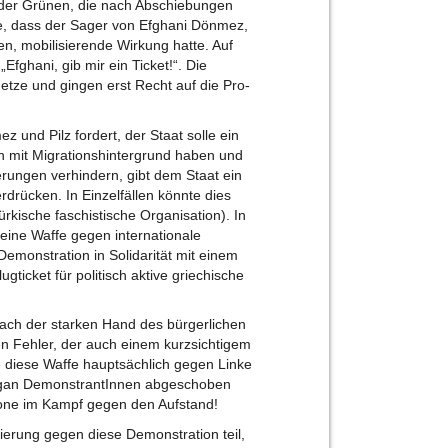
der Grünen, die nach Abschiebungen
ge, dass der Sager von Efghani Dönmez,
, mobilisierende Wirkung hatte. Auf
fghani, gib mir ein Ticket!“. Die
etze und gingen erst Recht auf die Pro-
und Pilz fordert, der Staat solle ein
en mit Migrationshintergrund haben und
rungen verhindern, gibt dem Staat ein
rdrücken. In Einzelfällen könnte dies
ürkische faschistische Organisation). In
eine Waffe gegen internationale
Demonstration in Solidarität mit einem
ticket für politisch aktive griechische
ach der starken Hand des bürgerlichen
en Fehler, der auch einem kurzsichtigem
de diese Waffe hauptsächlich gegen Linke
dogan DemonstrantInnen abgeschoben
ione im Kampf gegen den Aufstand!
rung gegen diese Demonstration teil,