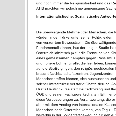
und noch immer die Religionsfreiheit und das Rec
ATIB machten wir jedoch nie gemeinsame Sache
Internationalistische, Sozialistische Antwort
Die überwiegende Mehrheit der Menschen, die fü
würden in der Türkei unter seiner Politik leiden. 
von verzerrtem Bewusstsein. Die überwältigende
FundamentalistInnen, laut der obigen Studie ist
Österreich laizistisch (= für die Trennung von Ki
eines gemeinsamen Kampfes gegen Rassismus hie
und höhere Löhne für alle, die hier leben, könn
auf die Straße gingen, den religiös-neoliberale
braucht Nachbarschaftszentren, Jugendzentren 
Menschen treffen können, sich austauschen un
solcher Infrastruktur verstärkt Ghettoisierung,
Gratis Deutschkurse statt Deutschzwang und f
ÖGB und seinen Fachgewerkschaften fällt hier 
diese Verbesserungen zu. Verantwortung, die er 
aber mit dem Anstieg von internationalen Klass
Menschen nach Österreich kamen, von Tag zu Tag
weiterhin in der Solidaritätsbewegung für den Au