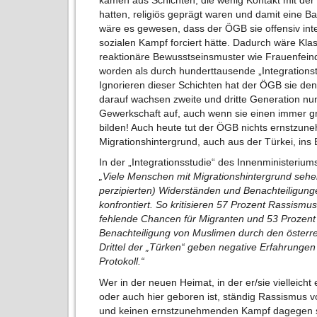
hatten, religiös geprägt waren und damit eine Ba
wäre es gewesen, dass der ÖGB sie offensiv int
sozialen Kampf forciert hätte. Dadurch wäre Kl
reaktionäre Bewusstseinsmuster wie Frauenfeindl
worden als durch hunderttausende „Integrations
Ignorieren dieser Schichten hat der ÖGB sie de
darauf wachsen zweite und dritte Generation nu
Gewerkschaft auf, auch wenn sie einen immer gr
bilden! Auch heute tut der ÖGB nichts ernstzu
Migrationshintergrund, auch aus der Türkei, ins 
In der „Integrationsstudie“ des Innenministerium
„Viele Menschen mit Migrationshintergrund sehen
perzipierten) Widerständen und Benachteiligung
konfrontiert. So kritisieren 57 Prozent Rassismu
fehlende Chancen für Migranten und 53 Prozent 
Benachteiligung von Muslimen durch den österre
Drittel der „Türken“ geben negative Erfahrungen
Protokoll.“
Wer in der neuen Heimat, in der er/sie vielleich
oder auch hier geboren ist, ständig Rassismus v
und keinen ernstzunehmenden Kampf dagegen sie