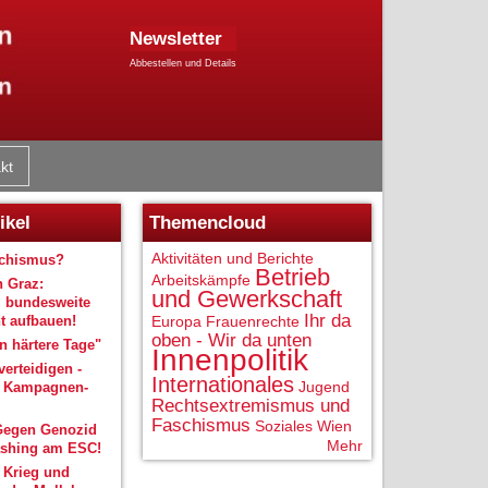
Newsletter
Abbestellen und Details
kt
ikel
Themencloud
Aktivitäten und Berichte
schismus?
Betrieb
Arbeitskämpfe
n Graz:
und Gewerkschaft
 bundesweite
Ihr da
 aufbauen!
Europa
Frauenrechte
oben - Wir da unten
 härtere Tage"
Innenpolitik
verteidigen -
Internationales
Jugend
r Kampagnen-
Rechtsextremismus und
Faschismus
Soziales
Wien
Gegen Genozid
Mehr
shing am ESC!
 Krieg und