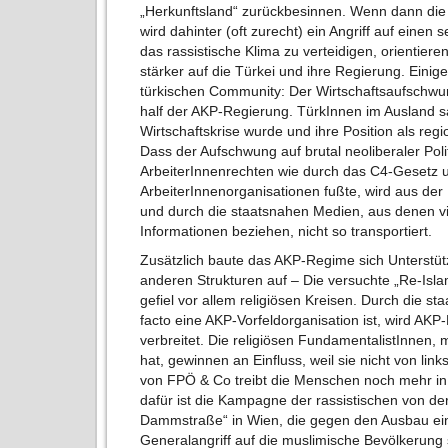
„Herkunftsland“ zurückbesinnen. Wenn dann die 
wird dahinter (oft zurecht) ein Angriff auf einen
das rassistische Klima zu verteidigen, orientiere
stärker auf die Türkei und ihre Regierung. Einig
türkischen Community: Der Wirtschaftsaufschwun
half der AKP-Regierung. TürkInnen im Ausland sa
Wirtschaftskrise wurde und ihre Position als reg
Dass der Aufschwung auf brutal neoliberaler Pol
ArbeiterInnenrechten wie durch das C4-Gesetz u
ArbeiterInnenorganisationen fußte, wird aus de
und durch die staatsnahen Medien, aus denen vi
Informationen beziehen, nicht so transportiert.
Zusätzlich baute das AKP-Regime sich Unterstü
anderen Strukturen auf – Die versuchte „Re-Isla
gefiel vor allem religiösen Kreisen. Durch die sta
facto eine AKP-Vorfeldorganisation ist, wird AK
verbreitet. Die religiösen FundamentalistInnen
hat, gewinnen an Einfluss, weil sie nicht von li
von FPÖ & Co treibt die Menschen noch mehr in 
dafür ist die Kampagne der rassistischen von de
Dammstraße“ in Wien, die gegen den Ausbau ei
Generalangriff auf die muslimische Bevölkerung 