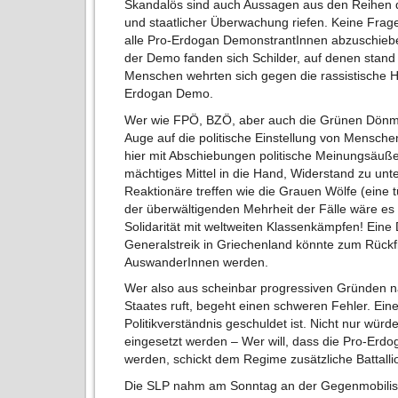
Skandalös sind auch Aussagen aus den Reihen 
und staatlicher Überwachung riefen. Keine Fra
alle Pro-Erdogan DemonstrantInnen abzuschieben
der Demo fanden sich Schilder, auf denen stand „E
Menschen wehrten sich gegen die rassistische H
Erdogan Demo.
Wer wie FPÖ, BZÖ, aber auch die Grünen Dönmez 
Auge auf die politische Einstellung von Mensch
hier mit Abschiebungen politische Meinungsäuße
mächtiges Mittel in die Hand, Widerstand zu unte
Reaktionäre treffen wie die Grauen Wölfe (eine t
der überwältigenden Mehrheit der Fälle wäre es 
Solidarität mit weltweiten Klassenkämpfen! Eine 
Generalstreik in Griechenland könnte zum Rückflug
AuswanderInnen werden.
Wer also aus scheinbar progressiven Gründen n
Staates ruft, begeht einen schweren Fehler. Ein
Politikverständnis geschuldet ist. Nicht nur wür
eingesetzt werden – Wer will, dass die Pro-Er
werden, schickt dem Regime zusätzliche Battall
Die SLP nahm am Sonntag an der Gegenmobilisie