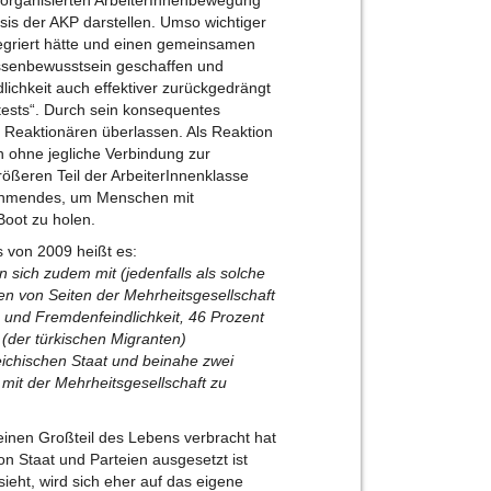
sis der AKP darstellen. Umso wichtiger
egriert hätte und einen gemeinsamen
assenbewusstsein geschaffen und
ichkeit auch effektiver zurückgedrängt
tests“. Durch sein konsequentes
n Reaktionären überlassen. Als Reaktion
n ohne jegliche Verbindung zur
ößeren Teil der ArbeiterInnenklasse
nehmendes, um Menschen mit
Boot zu holen.
s von 2009 heißt es:
 sich zudem mit (jedenfalls als solche
en von Seiten der Mehrheitsgesellschaft
s und Fremdenfeindlichkeit, 46 Prozent
(der türkischen Migranten)
ichischen Staat und beinahe zwei
 mit der Mehrheitsgesellschaft zu
t einen Großteil des Lebens verbracht hat
on Staat und Parteien ausgesetzt ist
ht, wird sich eher auf das eigene