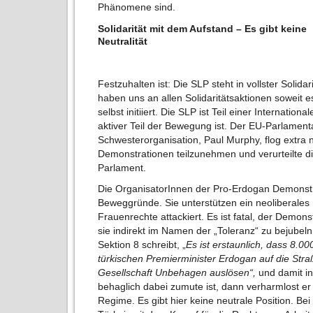
Phänomene sind.
Solidarität mit dem Aufstand – Es gibt keine
Neutralität
Festzuhalten ist: Die SLP steht in vollster Solida
haben uns an allen Solidaritätsaktionen soweit es
selbst initiiert. Die SLP ist Teil einer Internati
aktiver Teil der Bewegung ist. Der EU-Parlamenta
Schwesterorganisation, Paul Murphy, flog extra 
Demonstrationen teilzunehmen und verurteilte die
Parlament.
Die OrganisatorInnen der Pro-Erdogan Demonst
Beweggründe. Sie unterstützen ein neoliberales
Frauenrechte attackiert. Es ist fatal, der Demon
sie indirekt im Namen der „Toleranz“ zu bejube
Sektion 8 schreibt, „
Es ist erstaunlich, dass 8.0
türkischen Premierminister Erdogan auf die Stra
Gesellschaft Unbehagen auslösen“,
und damit i
behaglich dabei zumute ist, dann verharmlost e
Regime. Es gibt hier keine neutrale Position. Bei