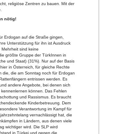
ht, religiöse Zentren zu bauen. Mit der
.
en nötig!
r Erdogan auf die Straße gingen,
Ihre Unterstützung für ihn ist Ausdruck
 Mehrheit sind keine
 die größte Gruppe der TürkInnen in
rche und Staat) (31%). Nur auf der Basis
r in Österreich, für gleiche Rechte
en die, die am Sonntag noch für Erdogan
n Rattenfängern entrissen werden. Es
und andere Angebote, bei denen sich
d kennenlernen können. Das Fehlen
 Abschottung und Rassismus. Es braucht
lächendeckende Kinderbetreuung. Dem
besondere Verantwortung im Kampf für
jahrzehntelang vernachlässigt hat, die
enkämpfen in Ländern, aus denen viele
 wichtiger wird. Die SLP wird
fstand in Türkei und gegen die