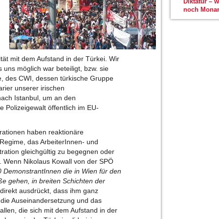
Diktatur – 
noch Monar
rität mit dem Aufstand in der Türkei. Wir
 uns möglich war beteiligt, bzw. sie
onale, des CWI, dessen türkische Gruppe
rier unserer irischen
nach Istanbul, um an den
 Polizeigewalt öffentlich im EU-
rationen haben reaktionäre
 Regime, das ArbeiterInnen- und
stration gleichgültig zu begegnen oder
ln. Wenn Nikolaus Kowall von der SPÖ
00 DemonstrantInnen die in Wien für den
ße gehen, in breiten Schichten der
ndirekt ausdrückt, dass ihm ganz
r die Auseinandersetzung und das
 allen, die sich mit dem Aufstand in der