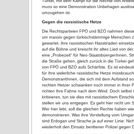
Türkei, mit dem Kampf für die Rechte von Arbeite
muss
so eine Demonstration Unbehagen auslösen!
umzugehen ist.
Gegen die rassistische Hetze
Die Rechtsparteien FPÖ und BZÖ nahmen diese 
um massiv gegen türkischstämmige Menschen zu 
gewartet, ihre rassistischen Hasstiraden einsetz
auf die Bühne und kreischt ihr altes Lied von de
eine „Probezeit“ für Neo-StaatsbüergerInnen, Stra
die Straße gehen, gleich zurück in die Türkei 
von FPÖ und BZÖ aufs Schärfste. Es ist eindeuti
für ihre widerliche rassistische Hetze missbrauc
DemonstrantInnen, die sich mit dem Aufstand sol
rechten Hetzer schwanken noch immer in ihrer 
richten ihre Fahne nach dem Wind. Doch selbs
kritisieren, tun sie dies mit rassistischem Eins
stellen wir uns entgegen. Es geht hier nicht um 
Wer hier lebt, soll die gleichen Rechte haben wie
demonstrieren. Was ihre Vorstellung vom Umgang
sind Erdogan und Strache ja auf einer Linie: Nic
wiederholt den Einsatz berittener Polizei gegen